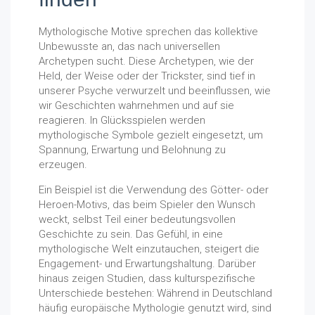
Mythologische Motive sprechen das kollektive
Unbewusste an, das nach universellen
Archetypen sucht. Diese Archetypen, wie der
Held, der Weise oder der Trickster, sind tief in
unserer Psyche verwurzelt und beeinflussen, wie
wir Geschichten wahrnehmen und auf sie
reagieren. In Glücksspielen werden
mythologische Symbole gezielt eingesetzt, um
Spannung, Erwartung und Belohnung zu
erzeugen.
Ein Beispiel ist die Verwendung des Götter- oder
Heroen-Motivs, das beim Spieler den Wunsch
weckt, selbst Teil einer bedeutungsvollen
Geschichte zu sein. Das Gefühl, in eine
mythologische Welt einzutauchen, steigert die
Engagement- und Erwartungshaltung. Darüber
hinaus zeigen Studien, dass kulturspezifische
Unterschiede bestehen: Während in Deutschland
häufig europäische Mythologie genutzt wird, sind