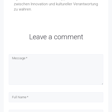
zwischen Innovation und kultureller Verantwortung
zu wahren.
Leave a comment