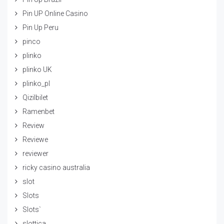
Pin UP Online Casino
Pin Up Peru
pinco
plinko
plinko UK
plinko_pl
Qizilbilet
Ramenbet
Review
Reviewe
reviewer
ricky casino australia
slot
Slots
Slots`
slottica