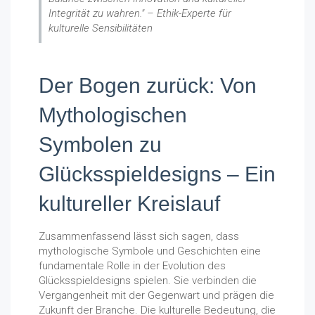
Integrität zu wahren." – Ethik-Experte für
kulturelle Sensibilitäten
Der Bogen zurück: Von
Mythologischen
Symbolen zu
Glücksspieldesigns – Ein
kultureller Kreislauf
Zusammenfassend lässt sich sagen, dass
mythologische Symbole und Geschichten eine
fundamentale Rolle in der Evolution des
Glücksspieldesigns spielen. Sie verbinden die
Vergangenheit mit der Gegenwart und prägen die
Zukunft der Branche. Die kulturelle Bedeutung, die