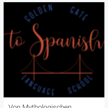
Von Mythologischen