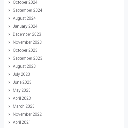
October 2024
September 2024
August 2024
January 2024
December 2023
November 2023
October 2023
September 2023
August 2023
July 2023
June 2023
May 2023
April 2023
March 2023
November 2022
April 2021