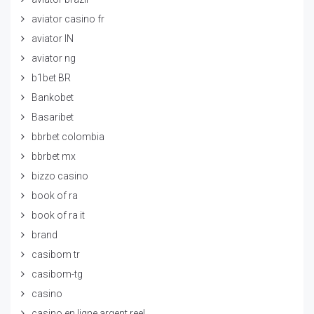
aviator casino fr
aviator IN
aviator ng
b1bet BR
Bankobet
Basaribet
bbrbet colombia
bbrbet mx
bizzo casino
book of ra
book of ra it
brand
casibom tr
casibom-tg
casino
casino en ligne argent reel