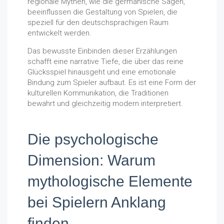
regionale Mythen, wie die germanische Sagen,
beeinflussen die Gestaltung von Spielen, die
speziell für den deutschsprachigen Raum
entwickelt werden.
Das bewusste Einbinden dieser Erzählungen
schafft eine narrative Tiefe, die über das reine
Glücksspiel hinausgeht und eine emotionale
Bindung zum Spieler aufbaut. Es ist eine Form der
kulturellen Kommunikation, die Traditionen
bewahrt und gleichzeitig modern interpretiert.
Die psychologische
Dimension: Warum
mythologische Elemente
bei Spielern Anklang
finden