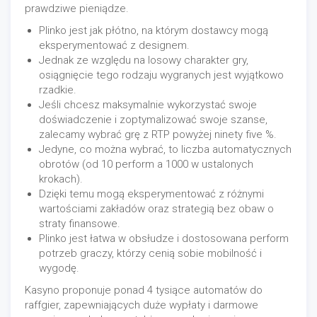
prawdziwe pieniądze.
Plinko jest jak płótno, na którym dostawcy mogą
eksperymentować z designem.
Jednak ze względu na losowy charakter gry,
osiągnięcie tego rodzaju wygranych jest wyjątkowo
rzadkie.
Jeśli chcesz maksymalnie wykorzystać swoje
doświadczenie i zoptymalizować swoje szanse,
zalecamy wybrać grę z RTP powyżej ninety five %.
Jedyne, co można wybrać, to liczba automatycznych
obrotów (od 10 perform a 1000 w ustalonych
krokach).
Dzięki temu mogą eksperymentować z różnymi
wartościami zakładów oraz strategią bez obaw o
straty finansowe.
Plinko jest łatwa w obsłudze i dostosowana perform
potrzeb graczy, którzy cenią sobie mobilność i
wygodę.
Kasyno proponuje ponad 4 tysiące automatów do
raffgier, zapewniających duże wypłaty i darmowe