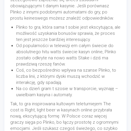
obowiązującymi t danym kasynie. Jeśli porównasz
Plinko z innymi podobnymi automatami do gry, po
prostu keineswegs możesz znaleźć odpowiedników.
Plinko to gra, która sama t sobie jest ekscytująca, ale
możliwość uzyskania bonusów sprawia, że proces
ten jest jeszcze bardziej interesujący.
Od popularności w telewizji em całym świecie do
absolutnego hitu watts świecie kasyn online, Plinko
zostało odkryte na nowo watts Stake i dziś ma
prawdziwą rzeszę fanów.
Coś, co bezpośrednio wpływa na szanse Plinko, to
liczba linii, z którymi dyski muszą wchodzić w
interakcję, gdy spadają.
Na co dzień gram t szosie w transporcie, wyznaję –
uwielbiam kasyna i automaty.
Tak, to gra inspirowana kultowym teleturniejem The
cost is Right, light beer w kasynach online przybrała
nową, ekscytującą formę. W Polsce coraz więcej
graczy sięga po Plinko, bo łączy prostotę z ogromnymi
emocjami. Jeśli szukasz czegoś świeżego, co szybko