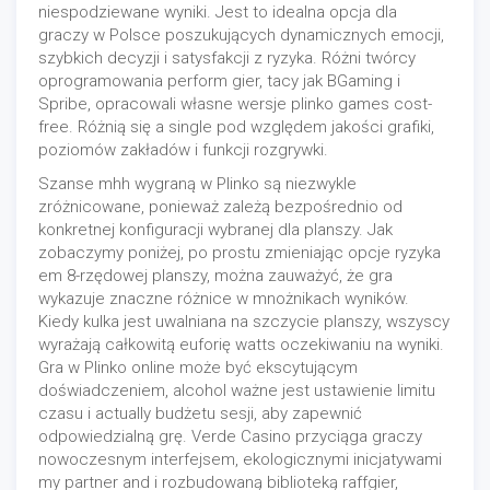
niespodziewane wyniki. Jest to idealna opcja dla
graczy w Polsce poszukujących dynamicznych emocji,
szybkich decyzji i satysfakcji z ryzyka. Różni twórcy
oprogramowania perform gier, tacy jak BGaming i
Spribe, opracowali własne wersje plinko games cost-
free. Różnią się a single pod względem jakości grafiki,
poziomów zakładów i funkcji rozgrywki.
Szanse mhh wygraną w Plinko są niezwykle
zróżnicowane, ponieważ zależą bezpośrednio od
konkretnej konfiguracji wybranej dla planszy. Jak
zobaczymy poniżej, po prostu zmieniając opcje ryzyka
em 8-rzędowej planszy, można zauważyć, że gra
wykazuje znaczne różnice w mnożnikach wyników.
Kiedy kulka jest uwalniana na szczycie planszy, wszyscy
wyrażają całkowitą euforię watts oczekiwaniu na wyniki.
Gra w Plinko online może być ekscytującym
doświadczeniem, alcohol ważne jest ustawienie limitu
czasu i actually budżetu sesji, aby zapewnić
odpowiedzialną grę. Verde Casino przyciąga graczy
nowoczesnym interfejsem, ekologicznymi inicjatywami
my partner and i rozbudowaną biblioteką raffgier,