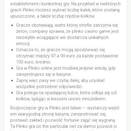
establishment i konkretnej gry. Na przykład w niektórych
grach Plinko możesz wybrać liczbę kulek, które zostaną
upuszczone, a także liczbę rzędów kołków.
Gracze obstawiają, watts której strefie zatrzyma się
żeton, company sprawia, że plinko casino game jest
niezwykle wciągające we dostarcza unikalnych
emocji.
Oznacza to, że gracze mogą spodziewać się
otrzymać między 97 a 99 euro za każde postawione
100 euro, średnio.
Gra w Plinko online jest możliwa jedynie wtedy, gdy
zarejestrujesz się w kasynie.
Zapnij więc pasy we czytaj dalej, aby uzyskać
wszystkie potrzebne odpowiedzi.
Gra polega na spadającej kulce, która odbija się od
kołków, lądując w kieszeni unces mnożnikiem.
Rozpoczęcie gry w Plinko jest łatwe — wystarczy wejść
em wiarygodną stronę kasyna, zarejestrować się,
postawić zakład i pozwolić fortunie zająć się wygraną.
Ta Plinko gra on the particular net za darmo pozwoli ci