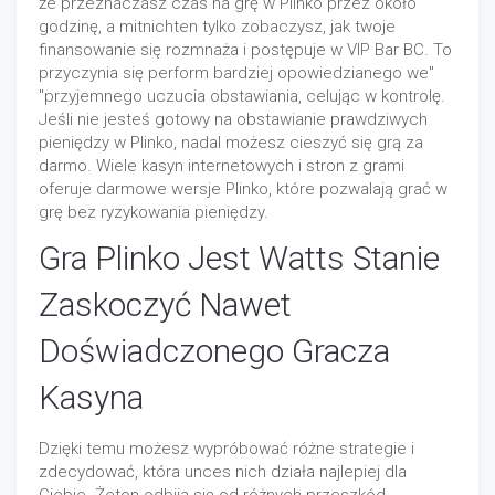
że przeznaczasz czas na grę w Plinko przez około
godzinę, a mitnichten tylko zobaczysz, jak twoje
finansowanie się rozmnaża i postępuje w VIP Bar BC. To
przyczynia się perform bardziej opowiedzianego we"
"przyjemnego uczucia obstawiania, celując w kontrolę.
Jeśli nie jesteś gotowy na obstawianie prawdziwych
pieniędzy w Plinko, nadal możesz cieszyć się grą za
darmo. Wiele kasyn internetowych i stron z grami
oferuje darmowe wersje Plinko, które pozwalają grać w
grę bez ryzykowania pieniędzy.
Gra Plinko Jest Watts Stanie
Zaskoczyć Nawet
Doświadczonego Gracza
Kasyna
Dzięki temu możesz wypróbować różne strategie i
zdecydować, która unces nich działa najlepiej dla
Ciebie. Żeton odbija się od różnych przeszkód,