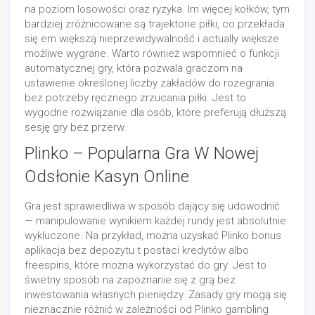
na poziom losowości oraz ryzyka. Im więcej kołków, tym
bardziej zróżnicowane są trajektorie piłki, co przekłada
się em większą nieprzewidywalność i actually większe
możliwe wygrane. Warto również wspomnieć o funkcji
automatycznej gry, która pozwala graczom na
ustawienie określonej liczby zakładów do rozegrania
bez potrzeby ręcznego zrzucania piłki. Jest to
wygodne rozwiązanie dla osób, które preferują dłuższą
sesję gry bez przerw.
Plinko – Popularna Gra W Nowej
Odsłonie Kasyn Online
Gra jest sprawiedliwa w sposób dający się udowodnić
— manipulowanie wynikiem każdej rundy jest absolutnie
wykluczone. Na przykład, można uzyskać Plinko bonus
aplikacja bez depozytu t postaci kredytów albo
freespins, które można wykorzystać do gry. Jest to
świetny sposób na zapoznanie się z grą bez
inwestowania własnych pieniędzy. Zasady gry mogą się
nieznacznie różnić w zależności od Plinko gambling