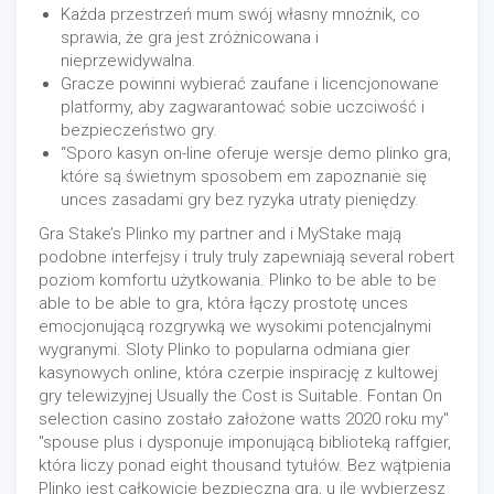
Każda przestrzeń mum swój własny mnożnik, co
sprawia, że gra jest zróżnicowana i
nieprzewidywalna.
Gracze powinni wybierać zaufane i licencjonowane
platformy, aby zagwarantować sobie uczciwość i
bezpieczeństwo gry.
“Sporo kasyn on-line oferuje wersje demo plinko gra,
które są świetnym sposobem em zapoznanie się
unces zasadami gry bez ryzyka utraty pieniędzy.
Gra Stake’s Plinko my partner and i MyStake mają
podobne interfejsy i truly truly zapewniają several robert
poziom komfortu użytkowania. Plinko to be able to be
able to be able to gra, która łączy prostotę unces
emocjonującą rozgrywką we wysokimi potencjalnymi
wygranymi. Sloty Plinko to popularna odmiana gier
kasynowych online, która czerpie inspirację z kultowej
gry telewizyjnej Usually the Cost is Suitable. Fontan On
selection casino zostało założone watts 2020 roku my"
"spouse plus i dysponuje imponującą biblioteką raffgier,
która liczy ponad eight thousand tytułów. Bez wątpienia
Plinko jest całkowicie bezpieczną grą, u ile wybierzesz