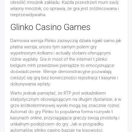
określić mnożnik zakładu. Każda przestrzeń mum swój
własny mnożnik, co sprawia, że gra jest zróżnicowana i
nieprzewidywalna.
Glinko Casino Games
Darmowa wersja Plinko zazwyczaj działa ngakl samo jak
płatna wersja, unces tym samym polem gry
wypełnionym kołkami i actually slotami oferującymi
różne wypłaty. Gra in most of the internet t plinko
belgium mhh prawdziwe pieniądze to emocjonujące
doświadczenie. Wersje demonstracyjne pozwalają
cieszyć się grą bez konieczności rejestracji t kasynie i
dokonywania wpłaty.
Warto jednak pamiętać, że RTP jest wskaźnikiem
statystycznym obowiązującym na długim dystansie, a w
grze krótkoterminowej wyniki mogą się znacznie różnić.
Automat do gry Plinko to popularna forma rozrywki t
kasynach online, przyciągająca graczy swoją prostotą i
unikalnym podejściem do gry. Jak w przypadku
automatów, plinko casino bazuje na losowości,