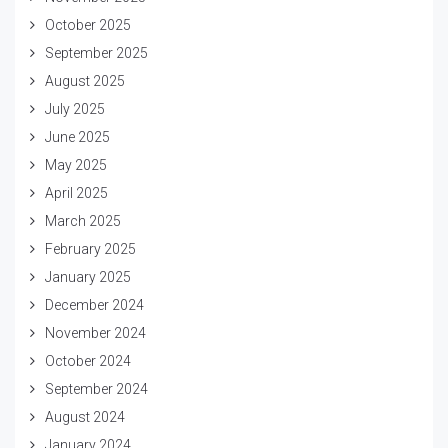
October 2025
September 2025
August 2025
July 2025
June 2025
May 2025
April 2025
March 2025
February 2025
January 2025
December 2024
November 2024
October 2024
September 2024
August 2024
January 2024