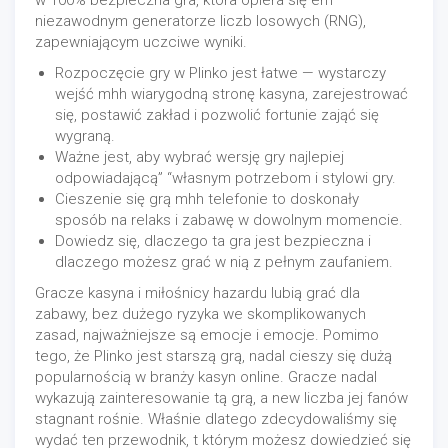
niezawodnym generatorze liczb losowych (RNG),
zapewniającym uczciwe wyniki.
Rozpoczęcie gry w Plinko jest łatwe — wystarczy
wejść mhh wiarygodną stronę kasyna, zarejestrować
się, postawić zakład i pozwolić fortunie zająć się
wygraną.
Ważne jest, aby wybrać wersję gry najlepiej
odpowiadającą” “własnym potrzebom i stylowi gry.
Cieszenie się grą mhh telefonie to doskonały
sposób na relaks i zabawę w dowolnym momencie.
Dowiedz się, dlaczego ta gra jest bezpieczna i
dlaczego możesz grać w nią z pełnym zaufaniem.
Gracze kasyna i miłośnicy hazardu lubią grać dla
zabawy, bez dużego ryzyka we skomplikowanych
zasad, najważniejsze są emocje i emocje. Pomimo
tego, że Plinko jest starszą grą, nadal cieszy się dużą
popularnością w branży kasyn online. Gracze nadal
wykazują zainteresowanie tą grą, a new liczba jej fanów
stagnant rośnie. Właśnie dlatego zdecydowaliśmy się
wydać ten przewodnik, t którym możesz dowiedzieć się