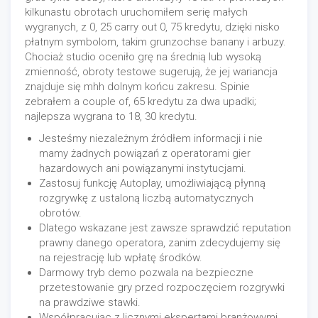
kilkunastu obrotach uruchomiłem serię małych
wygranych, z 0, 25 carry out 0, 75 kredytu, dzięki nisko
płatnym symbolom, takim grunzochse banany i arbuzy.
Chociaż studio oceniło grę na średnią lub wysoką
zmienność, obroty testowe sugerują, że jej wariancja
znajduje się mhh dolnym końcu zakresu. Spinie
zebrałem a couple of, 65 kredytu za dwa upadki;
najlepsza wygrana to 18, 30 kredytu.
Jesteśmy niezależnym źródłem informacji i nie
mamy żadnych powiązań z operatorami gier
hazardowych ani powiązanymi instytucjami.
Zastosuj funkcję Autoplay, umożliwiającą płynną
rozgrywkę z ustaloną liczbą automatycznych
obrotów.
Dlatego wskazane jest zawsze sprawdzić reputation
prawny danego operatora, zanim zdecydujemy się
na rejestrację lub wpłatę środków.
Darmowy tryb demo pozwala na bezpieczne
przetestowanie gry przed rozpoczęciem rozgrywki
na prawdziwe stawki.
Współpracując z licznymi ekspertami branżowymi,