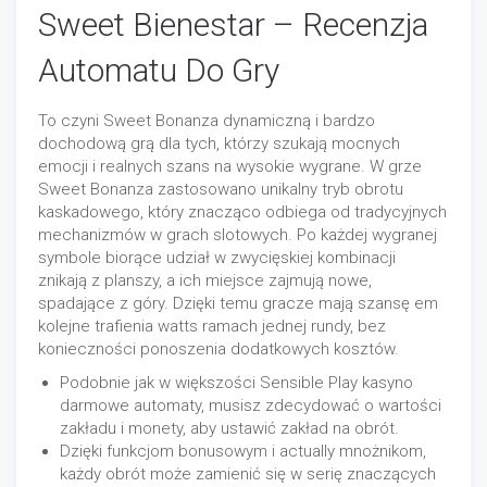
Sweet Bienestar – Recenzja
Automatu Do Gry
To czyni Sweet Bonanza dynamiczną i bardzo
dochodową grą dla tych, którzy szukają mocnych
emocji i realnych szans na wysokie wygrane. W grze
Sweet Bonanza zastosowano unikalny tryb obrotu
kaskadowego, który znacząco odbiega od tradycyjnych
mechanizmów w grach slotowych. Po każdej wygranej
symbole biorące udział w zwycięskiej kombinacji
znikają z planszy, a ich miejsce zajmują nowe,
spadające z góry. Dzięki temu gracze mają szansę em
kolejne trafienia watts ramach jednej rundy, bez
konieczności ponoszenia dodatkowych kosztów.
Podobnie jak w większości Sensible Play kasyno
darmowe automaty, musisz zdecydować o wartości
zakładu i monety, aby ustawić zakład na obrót.
Dzięki funkcjom bonusowym i actually mnożnikom,
każdy obrót może zamienić się w serię znaczących