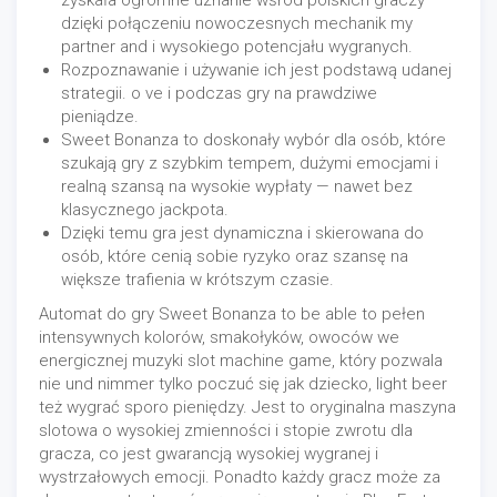
dzięki połączeniu nowoczesnych mechanik my
partner and i wysokiego potencjału wygranych.
Rozpoznawanie i używanie ich jest podstawą udanej
strategii. o ve i podczas gry na prawdziwe
pieniądze.
Sweet Bonanza to doskonały wybór dla osób, które
szukają gry z szybkim tempem, dużymi emocjami i
realną szansą na wysokie wypłaty — nawet bez
klasycznego jackpota.
Dzięki temu gra jest dynamiczna i skierowana do
osób, które cenią sobie ryzyko oraz szansę na
większe trafienia w krótszym czasie.
Automat do gry Sweet Bonanza to be able to pełen
intensywnych kolorów, smakołyków, owoców we
energicznej muzyki slot machine game, który pozwala
nie und nimmer tylko poczuć się jak dziecko, light beer
też wygrać sporo pieniędzy. Jest to oryginalna maszyna
slotowa o wysokiej zmienności i stopie zwrotu dla
gracza, co jest gwarancją wysokiej wygranej i
wystrzałowych emocji. Ponadto każdy gracz może za