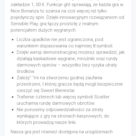
zakładzie 1, 00 €. Funkcje ght sprawiają, że każda gra w
Nice Bonanza to szansa na coś więcej niż tylko
pojedynczy spin. Dzięki innowacyjnym rozwiązaniom od
Sensible Play, gra łączy prostotę z realnym
potencjałem dużych wygranych.
Liczba upadków nie jest ograniczona, pod
warunkiem dopasowania co najmniej 8 symboli.
Dzięki wersji demonstracyjnej możesz sprawdzić, jak
działają kaskadowe wygrane, mnożniki oraz rundy
darmowych spinów – wszystko bez ryzyka utraty
środków.
Zależy" "mi na stworzeniu godnej zaufania
przestrzeni, t której gracze będą mogli bezpiecznie
cieszyć się Sweet Bienestar.
Trafienie czterech lub więcej symboli Scatter
uruchamia rundę darmowych obrotów.
Nie ponosimy odpowiedzialności za straty
wynikające z gry na stronach kasynowych, do
których prowadzą nasze linki.
Nasza gra jest również dostępna na urządzeniach