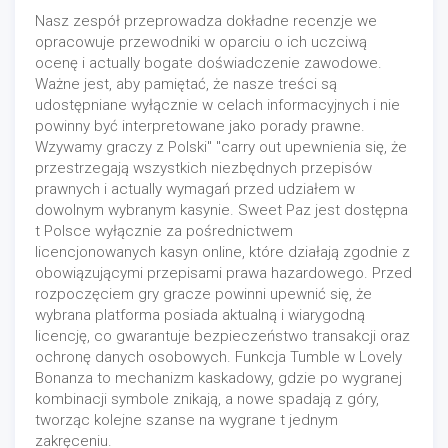
Nasz zespół przeprowadza dokładne recenzje we
opracowuje przewodniki w oparciu o ich uczciwą
ocenę i actually bogate doświadczenie zawodowe.
Ważne jest, aby pamiętać, że nasze treści są
udostępniane wyłącznie w celach informacyjnych i nie
powinny być interpretowane jako porady prawne.
Wzywamy graczy z Polski" "carry out upewnienia się, że
przestrzegają wszystkich niezbędnych przepisów
prawnych i actually wymagań przed udziałem w
dowolnym wybranym kasynie. Sweet Paz jest dostępna
t Polsce wyłącznie za pośrednictwem
licencjonowanych kasyn online, które działają zgodnie z
obowiązującymi przepisami prawa hazardowego. Przed
rozpoczęciem gry gracze powinni upewnić się, że
wybrana platforma posiada aktualną i wiarygodną
licencję, co gwarantuje bezpieczeństwo transakcji oraz
ochronę danych osobowych. Funkcja Tumble w Lovely
Bonanza to mechanizm kaskadowy, gdzie po wygranej
kombinacji symbole znikają, a nowe spadają z góry,
tworząc kolejne szanse na wygrane t jednym
zakręceniu.