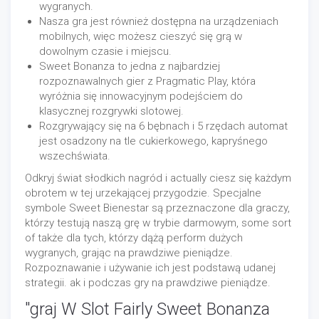
wygranych.
Nasza gra jest również dostępna na urządzeniach
mobilnych, więc możesz cieszyć się grą w
dowolnym czasie i miejscu.
Sweet Bonanza to jedna z najbardziej
rozpoznawalnych gier z Pragmatic Play, która
wyróżnia się innowacyjnym podejściem do
klasycznej rozgrywki slotowej.
Rozgrywający się na 6 bębnach i 5 rzędach automat
jest osadzony na tle cukierkowego, kapryśnego
wszechświata.
Odkryj świat słodkich nagród i actually ciesz się każdym
obrotem w tej urzekającej przygodzie. Specjalne
symbole Sweet Bienestar są przeznaczone dla graczy,
którzy testują naszą grę w trybie darmowym, some sort
of także dla tych, którzy dążą perform dużych
wygranych, grając na prawdziwe pieniądze.
Rozpoznawanie i używanie ich jest podstawą udanej
strategii. ak i podczas gry na prawdziwe pieniądze.
"graj W Slot Fairly Sweet Bonanza