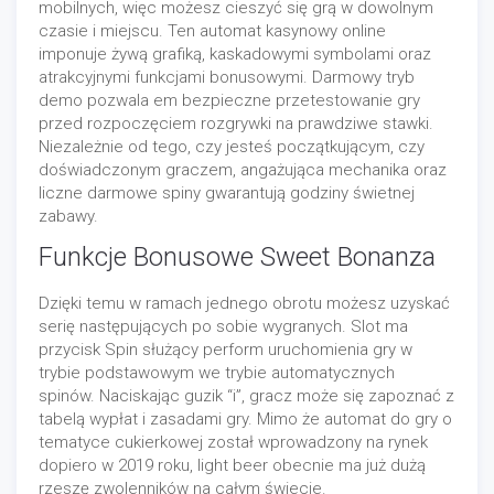
mobilnych, więc możesz cieszyć się grą w dowolnym
czasie i miejscu. Ten automat kasynowy online
imponuje żywą grafiką, kaskadowymi symbolami oraz
atrakcyjnymi funkcjami bonusowymi. Darmowy tryb
demo pozwala em bezpieczne przetestowanie gry
przed rozpoczęciem rozgrywki na prawdziwe stawki.
Niezależnie od tego, czy jesteś początkującym, czy
doświadczonym graczem, angażująca mechanika oraz
liczne darmowe spiny gwarantują godziny świetnej
zabawy.
Funkcje Bonusowe Sweet Bonanza
Dzięki temu w ramach jednego obrotu możesz uzyskać
serię następujących po sobie wygranych. Slot ma
przycisk Spin służący perform uruchomienia gry w
trybie podstawowym we trybie automatycznych
spinów. Naciskając guzik “i”, gracz może się zapoznać z
tabelą wypłat i zasadami gry. Mimo że automat do gry o
tematyce cukierkowej został wprowadzony na rynek
dopiero w 2019 roku, light beer obecnie ma już dużą
rzeszę zwolenników na całym świecie.