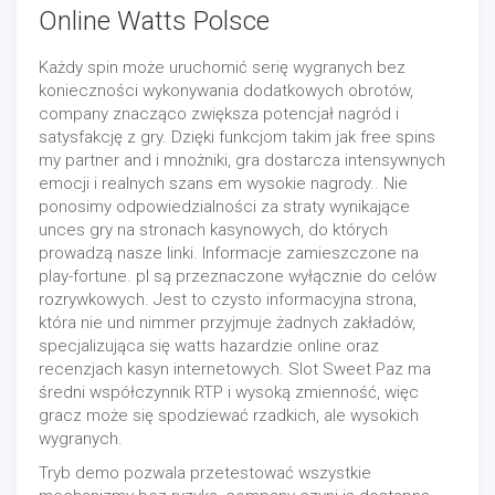
Online Watts Polsce
Każdy spin może uruchomić serię wygranych bez
konieczności wykonywania dodatkowych obrotów,
company znacząco zwiększa potencjał nagród i
satysfakcję z gry. Dzięki funkcjom takim jak free spins
my partner and i mnożniki, gra dostarcza intensywnych
emocji i realnych szans em wysokie nagrody.. Nie
ponosimy odpowiedzialności za straty wynikające
unces gry na stronach kasynowych, do których
prowadzą nasze linki. Informacje zamieszczone na
play-fortune. pl są przeznaczone wyłącznie do celów
rozrywkowych. Jest to czysto informacyjna strona,
która nie und nimmer przyjmuje żadnych zakładów,
specjalizująca się watts hazardzie online oraz
recenzjach kasyn internetowych. Slot Sweet Paz ma
średni współczynnik RTP i wysoką zmienność, więc
gracz może się spodziewać rzadkich, ale wysokich
wygranych.
Tryb demo pozwala przetestować wszystkie