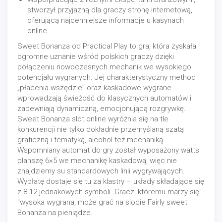
stworzył przyjazną dla graczy stronę internetową,
oferującą najcenniejsze informacje u kasynach
online.
Sweet Bonanza od Practical Play to gra, która zyskała
ogromne uznanie wśród polskich graczy dzięki
połączeniu nowoczesnych mechanik we wysokiego
potencjału wygranych. Jej charakterystyczny method
„płacenia wszędzie” oraz kaskadowe wygrane
wprowadzają świeżość do klasycznych automatów i
zapewniają dynamiczną, emocjonującą rozgrywkę.
Sweet Bonanza slot online wyróżnia się na tle
konkurencji nie tylko dokładnie przemyślaną szatą
graficzną i tematyką, alcohol też mechaniką.
Wspomniany automat do gry został wyposażony watts
planszę 6×5 we mechanikę kaskadową, więc nie
znajdziemy su standardowych linii wygrywających.
Wypłatę dostaje się tu za klastry – układy składające się
z 8-12 jednakowych symboli. Gracz, któremu marzy się"
"wysoka wygrana, może grać na slocie Fairly sweet
Bonanza na pieniądze.