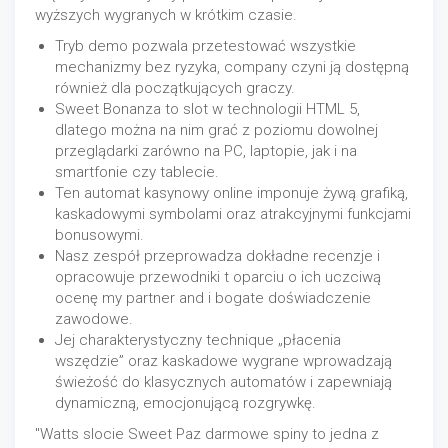
wyższych wygranych w krótkim czasie.
Tryb demo pozwala przetestować wszystkie
mechanizmy bez ryzyka, company czyni ją dostępną
również dla początkujących graczy.
Sweet Bonanza to slot w technologii HTML 5,
dlatego można na nim grać z poziomu dowolnej
przeglądarki zarówno na PC, laptopie, jak i na
smartfonie czy tablecie.
Ten automat kasynowy online imponuje żywą grafiką,
kaskadowymi symbolami oraz atrakcyjnymi funkcjami
bonusowymi.
Nasz zespół przeprowadza dokładne recenzje i
opracowuje przewodniki t oparciu o ich uczciwą
ocenę my partner and i bogate doświadczenie
zawodowe.
Jej charakterystyczny technique „płacenia
wszędzie” oraz kaskadowe wygrane wprowadzają
świeżość do klasycznych automatów i zapewniają
dynamiczną, emocjonującą rozgrywkę.
"Watts slocie Sweet Paz darmowe spiny to jedna z