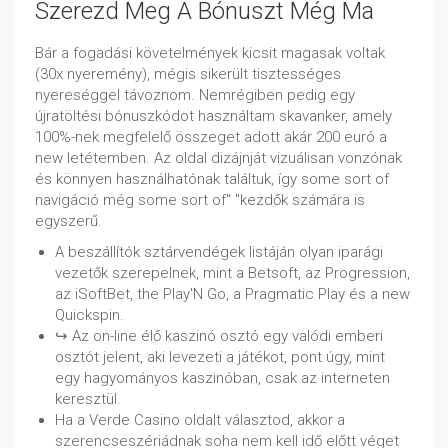
Szerezd Meg A Bónuszt Még Ma
Bár a fogadási követelmények kicsit magasak voltak
(30x nyeremény), mégis sikerült tisztességes
nyereséggel távoznom. Nemrégiben pedig egy
újratöltési bónuszkódot használtam skavanker, amely
100%-nek megfelelő összeget adott akár 200 euró a
new letétemben. Az oldal dizájnját vizuálisan vonzónak
és könnyen használhatónak találtuk, így some sort of
navigáció még some sort of" "kezdők számára is
egyszerű.
A beszállítók sztárvendégek listáján olyan iparági
vezetők szerepelnek, mint a Betsoft, az Progression,
az iSoftBet, the Play'N Go, a Pragmatic Play és a new
Quickspin.
↪ Az on-line élő kaszinó osztó egy valódi emberi
osztót jelent, aki levezeti a játékot, pont úgy, mint
egy hagyományos kaszinóban, csak az interneten
keresztül.
Ha a Verde Casino oldalt választod, akkor a
szerencseszériádnak soha nem kell idő előtt véget