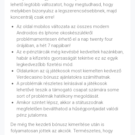
lehető legtöbb változatot, hogy megtudhasd, hogy
melyikben bizonyulsz a legszerencsésebbnek, majd
koncentrálj csak erre!
Az oldal mobilos változata az összes modern
Androidos és Iphone okoskészülékről
problémamentesen érhető el a nap twenty four
órájában, a hét 7 napjában!
Az e-pénztárcák még kevésbé kedveltek hazánkban,
habár a kifizetés gyorsaságát tekintve ez az egyik
legkedvezőbb fizetési mód.
Oldalunkon az új játékosok most kiemelten kedvező
Verdecasino bónusz ajánlatokra számíthatnak.
A problémák részletes leírásával a játékosok
lehetővé teszik a támogató csapat számára some
sort of problémák hatékony megoldását.
Amikor szintet lépsz, akkor a státuszodnak
megfelelően beválthatod a hűségpontjaidat valódi
pénz jutalomra.
De még the kezdeti bónusz kimerítése után is
folyamatosan jöttek az akciók. Természetes, hogy