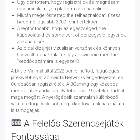
Úgy döntöttem, hogy regisztrálok és megnézem
magamnak, milyen platform arizona online.
Miután megerősítetted the felhasználódat, fizess
become legalább 3000 forint értékben.
A legfontosabb, hogy az egészséged, the
kapcsolataid és some sort of pénzügyeid legyenek
arizona elsők.
Az oldal dizájnját vizuálisan vonzónak és könnyen
használhatónak találtuk, így a navigáció még the"
"kezdők számára is egyszerű.
A Brivio Minimal által 2022-ben elindított, függőleges
játékwebhelyet az Invicta Networks engedélyezte, és
Curacaóban regisztrálták. A BGaming egy közepes
méretű játékstúdió, amely több, mint 90 játékot tudhat
maga mögött. A nyerőgépeik számtalan különböző
valutát elfogadnak, sőt még a kriptovaluták használatát
is támogatják.
A Felelős Szerencsejáték
Fontossága