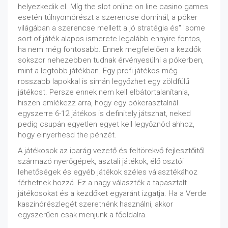
helyezkedik el. Míg the slot online on line casino games
esetén túlnyomórészt a szerencse dominál, a póker
világában a szerencse mellett a jó stratégia és" "some
sort of játék alapos ismerete legalább ennyire fontos,
ha nem még fontosabb. Ennek megfelelően a kezdők
sokszor nehezebben tudnak érvényesülni a pókerben,
mint a legtöbb játékban. Egy profi játékos még
rosszabb lapokkal is simán legyőzhet egy zöldfülű
játékost. Persze ennek nem kell elbátortalanítania,
hiszen emlékezz arra, hogy egy pókerasztalnál
egyszerre 6-12 játékos is definitely játszhat, neked
pedig csupán egyetlen egyet kell legyőznöd ahhoz,
hogy elnyerhesd the pénzét.
A játékosok az iparág vezető és feltörekvő fejlesztőitől
származó nyerőgépek, asztali játékok, élő osztói
lehetőségek és egyéb játékok széles választékához
férhetnek hozzá. Ez a nagy választék a tapasztalt
játékosokat és a kezdőket egyaránt izgatja. Ha a Verde
kaszinórészlegét szeretnénk használni, akkor
egyszerűen csak menjünk a főoldalra.