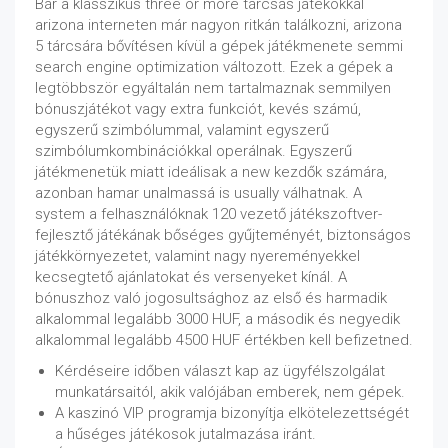
Bár a klasszikus three or more tárcsás játékokkal
arizona interneten már nagyon ritkán találkozni, arizona
5 tárcsára bővítésen kívül a gépek játékmenete semmi
search engine optimization változott. Ezek a gépek a
legtöbbször egyáltalán nem tartalmaznak semmilyen
bónuszjátékot vagy extra funkciót, kevés számú,
egyszerű szimbólummal, valamint egyszerű
szimbólumkombinációkkal operálnak. Egyszerű
játékmenetük miatt ideálisak a new kezdők számára,
azonban hamar unalmassá is usually válhatnak. A
system a felhasználóknak 120 vezető játékszoftver-
fejlesztő játékának bőséges gyűjteményét, biztonságos
játékkörnyezetet, valamint nagy nyereményekkel
kecsegtető ajánlatokat és versenyeket kínál. A
bónuszhoz való jogosultsághoz az első és harmadik
alkalommal legalább 3000 HUF, a második és negyedik
alkalommal legalább 4500 HUF értékben kell befizetned.
Kérdéseire időben választ kap az ügyfélszolgálat
munkatársaitól, akik valójában emberek, nem gépek.
A kaszinó VIP programja bizonyítja elkötelezettségét
a hűséges játékosok jutalmazása iránt.