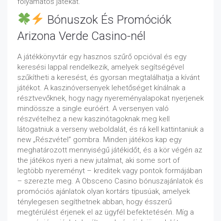
folyamatos játékát.
Bónuszok És Promóciók
Arizona Verde Casino-nél
A játékkönyvtár egy hasznos szűrő opcióval és egy
keresési lappal rendelkezik, amelyek segítségével
szűkítheti a keresést, és gyorsan megtalálhatja a kívánt
játékot. A kaszinóversenyek lehetőséget kínálnak a
résztvevőknek, hogy nagy nyereményalapokat nyerjenek
mindössze a single euróért. A versenyen való
részvételhez a new kaszinótagoknak meg kell
látogatniuk a verseny weboldalát, és rá kell kattintaniuk a
new „Részvétel” gombra. Minden játékos kap egy
meghatározott mennyiségű játékidőt, és a kör végén az
the játékos nyeri a new jutalmat, aki some sort of
legtöbb nyereményt – kreditek vagy pontok formájában
– szerezte meg. A Obsceno Casino bónuszajánlatok és
promóciós ajánlatok olyan kortárs típusúak, amelyek
ténylegesen segíthetnek abban, hogy ésszerű
megtérülést érjenek el az ügyfél befektetésén. Míg a