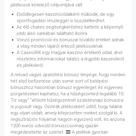
játékosok kötelező célpontjává vált.
Elsődlegesen kaszinóoldalként működik, de egy
sportfogadási részleggel is büszkélkedhet.
Az élő chates segítségkéréshez kattints a képernyő
jobb alsó sarkában található ikonra.
Vonzó promóciói és bónuszai további értéket adnak
a világ minden tájáról érkező játékosoknak.
A CasinoRIX egy magyar kaszinó értékelő oldal, ahol
részletes információkat találsz a legjobb kaszinókról
és játékokról.
A reload vagyis újratöltési bónusz lényege, hogy minden
hét első befizetése után some sort of belépési
bónuszhoz hasonlóan bónusz egyenleget és ingyenes
pörgetéseket kaphatsz, ha a hűségszinted legalább 10.
Tíz vagy" "afölötti hűségszintnél születésnapi bónuszra
is jogosult vagy. Osztrák játékosként üdítő, hogy találok
egy olyan oldalt, amely kifejezetten minket szolgál ki. A
regisztrációs folyamat nagyon egyszerű volt, és arizona
1200 eurós üdvözlő bónuszcsomag igazán
megédesítette az üzletet.
A játékok gyorsan