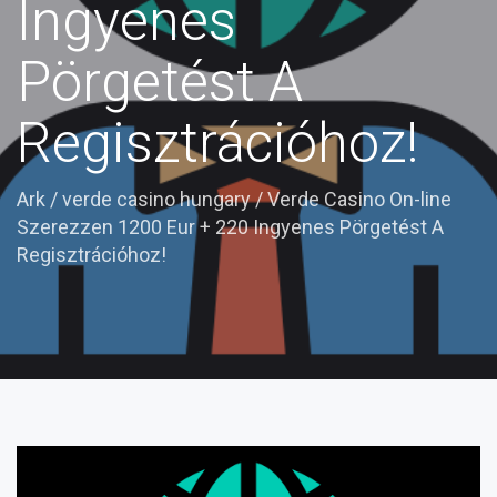
Ingyenes
Pörgetést A
Regisztrációhoz!
Ark
/
verde casino hungary
/
Verde Casino On-line
Szerezzen 1200 Eur + 220 Ingyenes Pörgetést A
Regisztrációhoz!