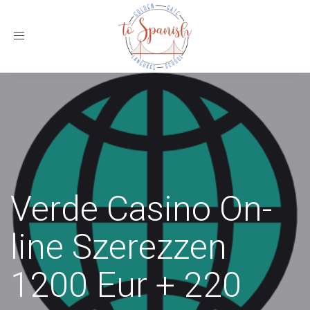
Toggle
navigation
Verde Casino On-
line Szerezzen
1200 Eur + 220