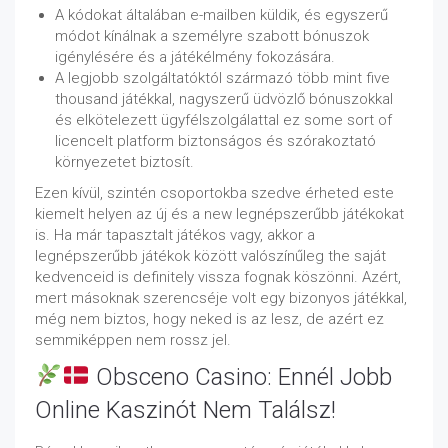
A kódokat általában e-mailben küldik, és egyszerű
módot kínálnak a személyre szabott bónuszok
igénylésére és a játékélmény fokozására.
A legjobb szolgáltatóktól származó több mint five
thousand játékkal, nagyszerű üdvözlő bónuszokkal
és elkötelezett ügyfélszolgálattal ez some sort of
licencelt platform biztonságos és szórakoztató
környezetet biztosít.
Ezen kívül, szintén csoportokba szedve érheted este
kiemelt helyen az új és a new legnépszerűbb játékokat
is. Ha már tapasztalt játékos vagy, akkor a
legnépszerűbb játékok között valószínűleg the saját
kedvenceid is definitely vissza fognak köszönni. Azért,
mert másoknak szerencséje volt egy bizonyos játékkal,
még nem biztos, hogy neked is az lesz, de azért ez
semmiképpen nem rossz jel.
Obsceno Casino: Ennél Jobb
Online Kaszinót Nem Találsz!