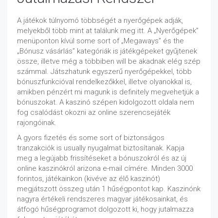
A játékok túlnyomó többségét a nyerőgépek adják,
melyekből több mint at találunk meg itt. A „Nyerőgépek”
menüponton kívül some sort of „Megaways” és the
„Bónusz vásárlás” kategóriák is játékgépeket gyűjtenek
össze, illetve még a többiben will be akadnak elég szép
számmal. Játszhatunk egyszerű nyerőgépekkel, több
bónuszfunkcióval rendelkezőkkel, illetve olyanokkal is,
amikben pénzért mi magunk is definitely megvehetjük a
bónuszokat. A kaszinó szépen kidolgozott oldala nem
fog csalódást okozni az online szerencsejáték
rajongóinak.
A gyors fizetés és some sort of biztonságos
tranzakciók is usually nyugalmat biztosítanak. Kapja
meg a legújabb frissítéseket a bónuszokról és az új
online kaszinókról arizona e-mail címére. Minden 3000
forintos, játékainkon (kivéve az élő kaszinót)
megjátszott összeg után 1 hűségpontot kap. Kaszinónk
nagyra értékeli rendszeres magyar játékosainkat, és
átfogó hűségprogramot dolgozott ki, hogy jutalmazza