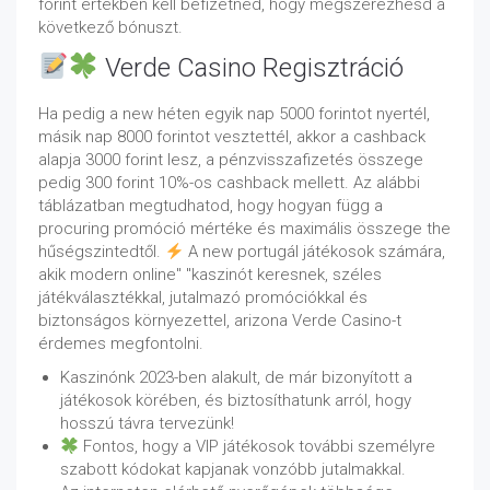
forint értékben kell befizetned, hogy megszerezhesd a
következő bónuszt.
Verde Casino Regisztráció
Ha pedig a new héten egyik nap 5000 forintot nyertél,
másik nap 8000 forintot vesztettél, akkor a cashback
alapja 3000 forint lesz, a pénzvisszafizetés összege
pedig 300 forint 10%-os cashback mellett. Az alábbi
táblázatban megtudhatod, hogy hogyan függ a
procuring promóció mértéke és maximális összege the
hűségszintedtől.
A new portugál játékosok számára,
akik modern online" "kaszinót keresnek, széles
játékválasztékkal, jutalmazó promóciókkal és
biztonságos környezettel, arizona Verde Casino-t
érdemes megfontolni.
Kaszinónk 2023-ben alakult, de már bizonyított a
játékosok körében, és biztosíthatunk arról, hogy
hosszú távra tervezünk!
Fontos, hogy a VIP játékosok további személyre
szabott kódokat kapjanak vonzóbb jutalmakkal.