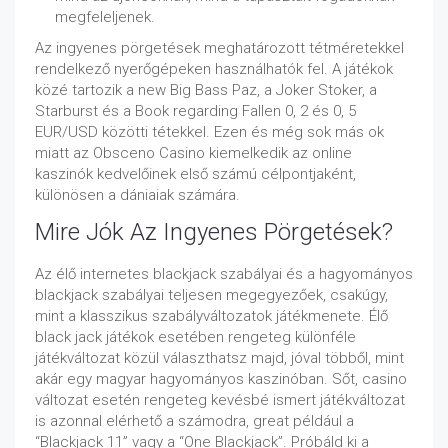
megfeleljenek.
Az ingyenes pörgetések meghatározott tétméretekkel
rendelkező nyerőgépeken használhatók fel. A játékok
közé tartozik a new Big Bass Paz, a Joker Stoker, a
Starburst és a Book regarding Fallen 0, 2 és 0, 5
EUR/USD közötti tétekkel. Ezen és még sok más ok
miatt az Obsceno Casino kiemelkedik az online
kaszinók kedvelőinek első számú célpontjaként,
különösen a dániaiak számára.
Mire Jók Az Ingyenes Pörgetések?
Az élő internetes blackjack szabályai és a hagyományos
blackjack szabályai teljesen megegyezőek, csakúgy,
mint a klasszikus szabályváltozatok játékmenete. Élő
black jack játékok esetében rengeteg különféle
játékváltozat közül választhatsz majd, jóval többől, mint
akár egy magyar hagyományos kaszinóban. Sőt, casino
változat esetén rengeteg kevésbé ismert játékváltozat
is azonnal elérhető a számodra, great például a
“Blackjack 11” vagy a “One Blackjack”. Próbáld ki a