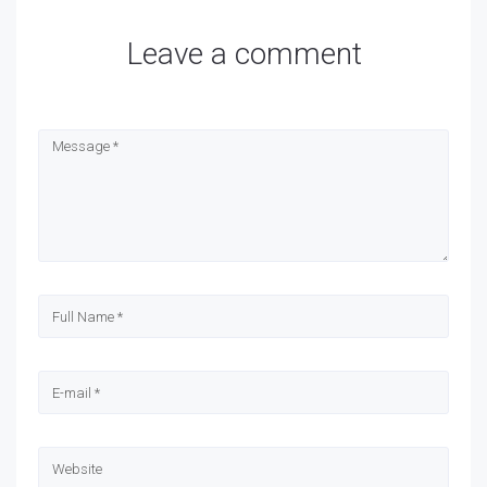
Leave a comment