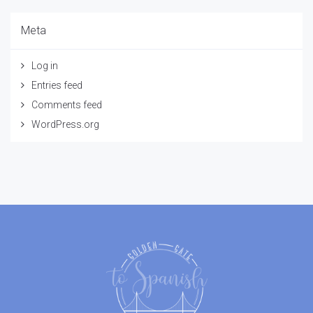
Meta
Log in
Entries feed
Comments feed
WordPress.org