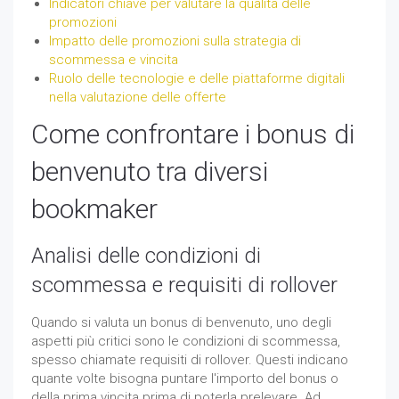
Indicatori chiave per valutare la qualità delle
promozioni
Impatto delle promozioni sulla strategia di
scommessa e vincita
Ruolo delle tecnologie e delle piattaforme digitali
nella valutazione delle offerte
Come confrontare i bonus di
benvenuto tra diversi
bookmaker
Analisi delle condizioni di
scommessa e requisiti di rollover
Quando si valuta un bonus di benvenuto, uno degli
aspetti più critici sono le condizioni di scommessa,
spesso chiamate requisiti di rollover. Questi indicano
quante volte bisogna puntare l'importo del bonus o
della prima vincita prima di poterla prelevare. Ad