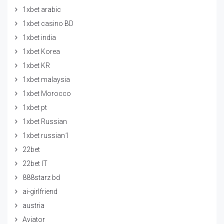
1xbet arabic
1xbet casino BD
1xbet india
1xbet Korea
1xbet KR
1xbet malaysia
1xbet Morocco
1xbet pt
1xbet Russian
1xbet russian1
22bet
22bet IT
888starz bd
ai-girlfriend
austria
Aviator