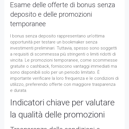
Esame delle offerte di bonus senza
deposito e delle promozioni
temporanee
I bonus senza deposito rappresentano un'ottima
opportunità per testare un bookmaker senza
investimenti preliminari. Tuttavia, spesso sono soggetti
a requisiti di scommessa più stringenti o limiti ridotti di
vincita. Le promozioni temporanee, come scommesse
gratuite o cashback, forniscono vantaggi immediati ma
sono disponibili solo per un periodo limitato. È
importante verificare la loro frequenza e le condizioni di
utilizzo, preferendo offerte con maggiore trasparenza
e durata.
Indicatori chiave per valutare
la qualità delle promozioni