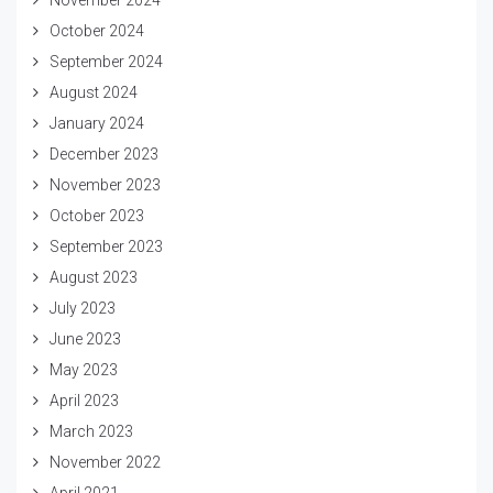
November 2024
October 2024
September 2024
August 2024
January 2024
December 2023
November 2023
October 2023
September 2023
August 2023
July 2023
June 2023
May 2023
April 2023
March 2023
November 2022