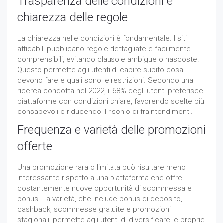
Trasparenza delle condizioni e
chiarezza delle regole
La chiarezza nelle condizioni è fondamentale. I siti
affidabili pubblicano regole dettagliate e facilmente
comprensibili, evitando clausole ambigue o nascoste.
Questo permette agli utenti di capire subito cosa
devono fare e quali sono le restrizioni. Secondo una
ricerca condotta nel 2022, il 68% degli utenti preferisce
piattaforme con condizioni chiare, favorendo scelte più
consapevoli e riducendo il rischio di fraintendimenti.
Frequenza e varietà delle promozioni
offerte
Una promozione rara o limitata può risultare meno
interessante rispetto a una piattaforma che offre
costantemente nuove opportunità di scommessa e
bonus. La varietà, che include bonus di deposito,
cashback, scommesse gratuite e promozioni
stagionali, permette agli utenti di diversificare le proprie