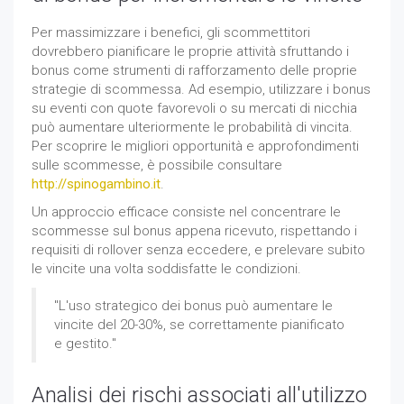
Per massimizzare i benefici, gli scommettitori
dovrebbero pianificare le proprie attività sfruttando i
bonus come strumenti di rafforzamento delle proprie
strategie di scommessa. Ad esempio, utilizzare i bonus
su eventi con quote favorevoli o su mercati di nicchia
può aumentare ulteriormente le probabilità di vincita.
Per scoprire le migliori opportunità e approfondimenti
sulle scommesse, è possibile consultare
http://spinogambino.it
.
Un approccio efficace consiste nel concentrare le
scommesse sul bonus appena ricevuto, rispettando i
requisiti di rollover senza eccedere, e prelevare subito
le vincite una volta soddisfatte le condizioni.
"L'uso strategico dei bonus può aumentare le
vincite del 20-30%, se correttamente pianificato
e gestito."
Analisi dei rischi associati all'utilizzo