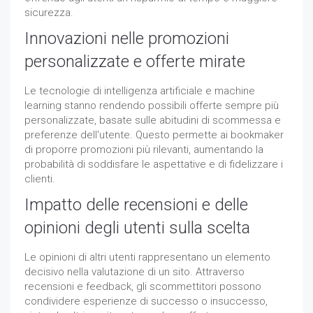
sicurezza.
Innovazioni nelle promozioni
personalizzate e offerte mirate
Le tecnologie di intelligenza artificiale e machine
learning stanno rendendo possibili offerte sempre più
personalizzate, basate sulle abitudini di scommessa e
preferenze dell'utente. Questo permette ai bookmaker
di proporre promozioni più rilevanti, aumentando la
probabilità di soddisfare le aspettative e di fidelizzare i
clienti.
Impatto delle recensioni e delle
opinioni degli utenti sulla scelta
Le opinioni di altri utenti rappresentano un elemento
decisivo nella valutazione di un sito. Attraverso
recensioni e feedback, gli scommettitori possono
condividere esperienze di successo o insuccesso,