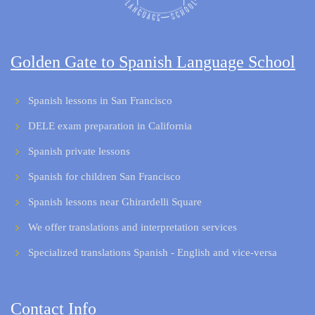
Golden Gate to Spanish Language School
Spanish lessons in San Francisco
DELE exam preparation in California
Spanish private lessons
Spanish for children San Francisco
Spanish lessons near Ghirardelli Square
We offer translations and interpretation services
Specialized translations Spanish - English and vice-versa
Contact Info