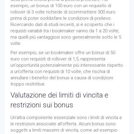
esempio, un bonus di 100 euro con un requisito di
rollover di 3 volte richiede di scommettere 300 euro
prima di poter soddisfare le condizioni di prelievo.
Ricercando dati di studi recenti, si è scoperto che i
requisiti variabili tra i bookmaker vanno da 1 a 20 volte,
ma quelli più vantaggiosi sono generalmente sotto le 5
volte.
Per esempio, se un bookmaker offre un bonus di 50
euro con requisiti di rollover di 1,5, rappresenta
un'opportunità potenzialmente più interessante rispetto
a un'offerta con requisiti di 10 volte, che rischia di
annullare i benefici del bonus a causa di condizioni
troppo restrittive.
Valutazione dei limiti di vincita e
restrizioni sui bonus
Un'altra componente essenziale sono i limiti di vincita e
le restrizioni associate all'offerta. Alcuni bonus sono
soggetti a limiti massimi di vincita, come ad esempio