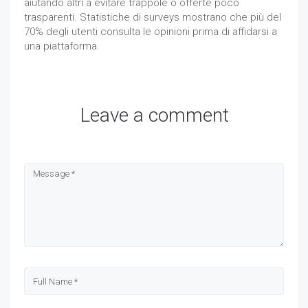
aiutando altri a evitare trappole o offerte poco
trasparenti. Statistiche di surveys mostrano che più del
70% degli utenti consulta le opinioni prima di affidarsi a
una piattaforma.
Leave a comment