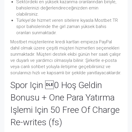
Sektördeki en yüksek kazanma oranlarından biriyle,
bahislerinizi değerlendireceğinizden emin
olabilirsiniz.
Türkiye’de hizmet veren sitelere kıyasla Mostbet TR
spor bahislerinde the girl zaman yüksek bahis
oranları sunmaktadır.
Mostbet müşterilerine kredi kartları empieza PayPal
dahil olmak üzere çeşitli müşteri hizmetleri seçenekleri
sunmaktadır. Müşteri destek ekibi günün her saati çalışır
ve duyarlı ve yardımcı olmasıyla bilinir. Şirketle e-posta
veya canlı sohbet yoluyla iletişime geçebilirsiniz ve
sorularınızı hızlı ve kapsamlı bir şekilde yanıtlayacaklardır.
Spor Için 0 Hoş Geldin
Bonusu + One Para Yatırma
Işlemi Için 50 Free Of Charge
Re-writes (fs)