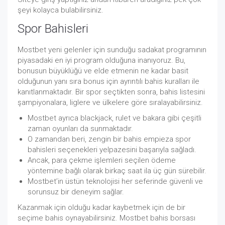
şeyi kolayca bulabilirsiniz.
Spor Bahisleri
Mostbet yeni gelenler için sunduğu sadakat programının
piyasadaki en iyi program olduğuna inanıyoruz. Bu,
bonusun büyüklüğü ve elde etmenin ne kadar basit
olduğunun yanı sıra bonus için ayrıntılı bahis kuralları ile
kanıtlanmaktadır. Bir spor seçtikten sonra, bahis listesini
şampiyonalara, liglere ve ülkelere göre sıralayabilirsiniz.
Mostbet ayrıca blackjack, rulet ve bakara gibi çeşitli
zaman oyunları da sunmaktadır.
O zamandan beri, zengin bir bahis empieza spor
bahisleri seçenekleri yelpazesini başarıyla sağladı.
Ancak, para çekme işlemleri seçilen ödeme
yöntemine bağlı olarak birkaç saat ila üç gün sürebilir.
Mostbet’in üstün teknolojisi her seferinde güvenli ve
sorunsuz bir deneyim sağlar.
Kazanmak için olduğu kadar kaybetmek için de bir
seçime bahis oynayabilirsiniz. Mostbet bahis borsası