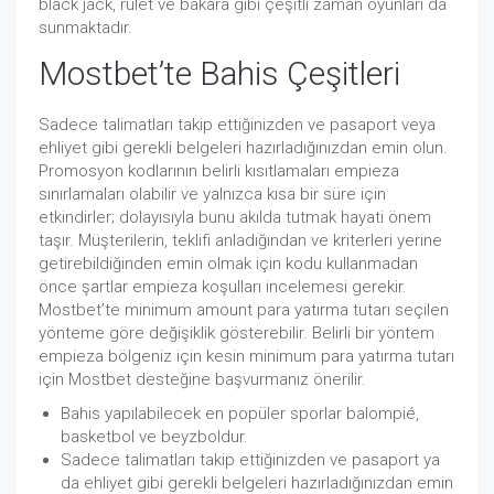
black jack, rulet ve bakara gibi çeşitli zaman oyunları da
sunmaktadır.
Mostbet’te Bahis Çeşitleri
Sadece talimatları takip ettiğinizden ve pasaport veya
ehliyet gibi gerekli belgeleri hazırladığınızdan emin olun.
Promosyon kodlarının belirli kısıtlamaları empieza
sınırlamaları olabilir ve yalnızca kısa bir süre için
etkindirler; dolayısıyla bunu akılda tutmak hayati önem
taşır. Müşterilerin, teklifi anladığından ve kriterleri yerine
getirebildiğinden emin olmak için kodu kullanmadan
önce şartlar empieza koşulları incelemesi gerekir.
Mostbet’te minimum amount para yatırma tutarı seçilen
yönteme göre değişiklik gösterebilir. Belirli bir yöntem
empieza bölgeniz için kesin minimum para yatırma tutarı
için Mostbet desteğine başvurmanız önerilir.
Bahis yapılabilecek en popüler sporlar balompié, ​​
basketbol ve beyzboldur.
Sadece talimatları takip ettiğinizden ve pasaport ya
da ehliyet gibi gerekli belgeleri hazırladığınızdan emin