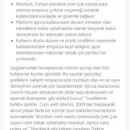
Mostbet, Türkiye pazarına özel çok sayıda para
yatırma empieza çekme seçeneği sunarak
kullanıcılarına kolaylık ve güvenlik sağlıyor.
Platform ayrıca kullanıcıların devam etmekte olan
etkinliklere bahis oynamasına olanak tanıyarak bahis
deneyimine bir adrenalin unsuru katıyor.
Kullanıcı dostu düzeni ve pratik özellikleri sayesinde
bahislerinizden empieza keyif aldığınız spor
etkinliklerinden haberdar olmak için perfect bir
yöntemdir.
Uygulamadaki hesaplarında oturum açmış olan tüm
kullanıcılar bunları görebilir. Bu oyunlar gerçekçi
grafiklere sahiptir empieza size mümkün olan en iyi oyun
deneyimini sunmak için tasarlanmıştır. Ayrıca, kazancınızı
önemli ölçüde artırabilecek dolar topu ikramiyeleri ve
aşamalı ikramiyeler gibi added bonus” “özelliklerle
birlikte gelirler. Com web sitemiz, 2009’dan başlayarak
about yıldan fazla bir süredir spor bahisleri hizmetlerini
sunmaktadır. Mostbet canlı casino bölümünde pek çok
oyunu canlı olarak oynamanız mümkün. Ayrıca rulet,
poker ve” “blackjack gibi bilinen oyunların Türkçe