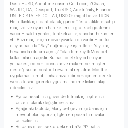
Dash, HUSD, About line casino Gold coin, ZChash,
WUJUD, DAI, Dexsport, TrueUSD, Axie Infinity, Binance
UNITED STATES DOLLAR, USD Or might be ve TRON.
Her etkinlik için canlı olarak, güncel" "istatistiklere sahip
maç izci ve oyunun hareketlerinin grafiksel gösterimi
vardır – saldırı yönleri, tehlikeli anlar, standart hükümler
vb. Bazı maçlar için movie yayınları da vardır – bu tür
olaylar canlıda “Play” düğmesiyle işaretlenir. Yayınlar,
hesabında oturum açmış” “olan tüm kayıtlı Mostbet
kullanıcılarına açıktır. Bu casino etkileyici bir oyun
yelpazesi, cömert bonuslar ve mükemmel müşteri
desteği sunar mostbet reward al registrar. Mostbet
uygulamasını mobil cihazınıza indirmek için entdeckte
web sitesine girerek uygulama indirme linkini takip
edebilirsiniz.
Ayrıca hesabınızı güvende tutmak için şifrenizi
düzenli olarak değiştirmelisiniz.
Aşağıdaki tabloda, Many bet çevrimiçi bahis için
mevcut olan sporları, ligleri empieza turnuvaları
bulabilirsiniz.
Bu bahis sitesi sektördeki en ba?ar?l? bahis