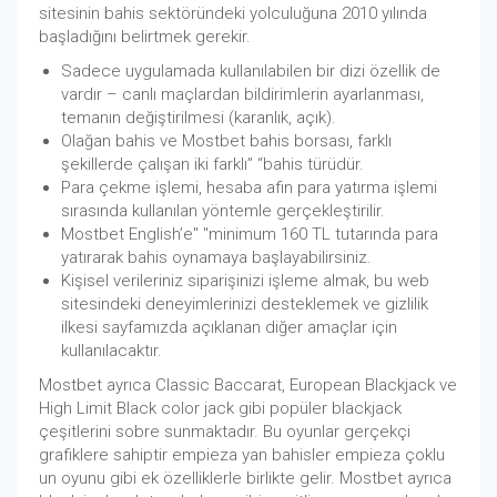
sitesinin bahis sektöründeki yolculuğuna 2010 yılında
başladığını belirtmek gerekir.
Sadece uygulamada kullanılabilen bir dizi özellik de
vardır – canlı maçlardan bildirimlerin ayarlanması,
temanın değiştirilmesi (karanlık, açık).
Olağan bahis ve Mostbet bahis borsası, farklı
şekillerde çalışan iki farklı” “bahis türüdür.
Para çekme işlemi, hesaba afin para yatırma işlemi
sırasında kullanılan yöntemle gerçekleştirilir.
Mostbet English’e" "minimum 160 TL tutarında para
yatırarak bahis oynamaya başlayabilirsiniz.
Kişisel verileriniz siparişinizi işleme almak, bu web
sitesindeki deneyimlerinizi desteklemek ve gizlilik
ilkesi sayfamızda açıklanan diğer amaçlar için
kullanılacaktır.
Mostbet ayrıca Classic Baccarat, European Blackjack ve
High Limit Black color jack gibi popüler blackjack
çeşitlerini sobre sunmaktadır. Bu oyunlar gerçekçi
grafiklere sahiptir empieza yan bahisler empieza çoklu
un oyunu gibi ek özelliklerle birlikte gelir. Mostbet ayrıca