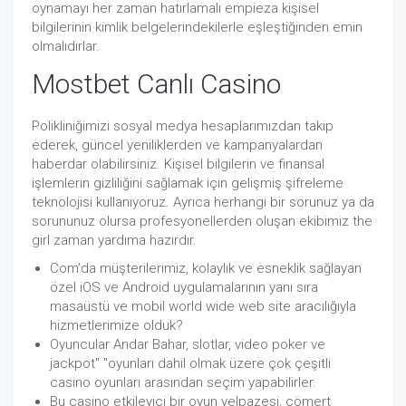
oynamayı her zaman hatırlamalı empieza kişisel
bilgilerinin kimlik belgelerindekilerle eşleştiğinden emin
olmalıdırlar.
Mostbet Canlı Casino
Polikliniğimizi sosyal medya hesaplarımızdan takip
ederek, güncel yeniliklerden ve kampanyalardan
haberdar olabilirsiniz. Kişisel bilgilerin ve finansal
işlemlerin gizliliğini sağlamak için gelişmiş şifreleme
teknolojisi kullanıyoruz. Ayrıca herhangi bir sorunuz ya da
sorununuz olursa profesyonellerden oluşan ekibimiz the
girl zaman yardıma hazırdır.
Com’da müşterilerimiz, kolaylık ve esneklik sağlayan
özel iOS ve Android uygulamalarının yanı sıra
masaüstü ve mobil world wide web site aracılığıyla
hizmetlerimize olduk?
Oyuncular Andar Bahar, slotlar, video poker ve
jackpot" "oyunları dahil olmak üzere çok çeşitli
casino oyunları arasından seçim yapabilirler.
Bu casino etkileyici bir oyun yelpazesi, cömert