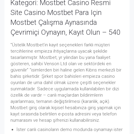
Kategori: Mostbet Casino Resmi
Site Casino Mostbet Para Için
Mostbet Çalışma Aynasında
Çevrimiçi Oynayın, Kayıt Olun – 540
"Üstelik Mostbet’in kayıt seçenekleri farklı müşteri
tercihlerine empieza ihtiyaçlarına uyacak şekilde
tasarlanmıştır. Mostbet, yr yılından bu yana faaliyet
gösteren, sahibi Venson Ltd olan ve sektördeki en
güvenilir” “isimlerden biri haline gelen Kıbrıs merkezli bir
bahis şirketidir. Şirket spor bahisleri empieza casino
oyunları de uma dahil olmak üzere çeşitli seçenekler
sunmaktadır. Sadece uygulamada kullanılabilen bir dizi
özellik de vardır – canlı maçlardan bildirimlerin
ayarlanması, temanın değiştirilmesi (karanlık, açık).
Mostbet giriş olarak kişisel hesabınıza giriş yapmak için
kayıt sırasında belirtilen e-posta adresini veya telefon
numarasını ve hesap şifrenizi kullanabilirsiniz.
İster canlı casinoların demo modunda oynamayı ister