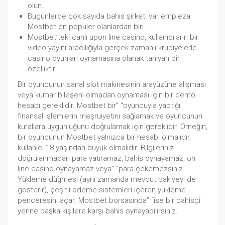
olun.
Bugünlerde çok sayıda bahis şirketi var empieza
Mostbet en popüler olanlardan biri.
Mostbet’teki canlı upon line casino, kullanıcıların bir
video yayını aracılığıyla gerçek zamanlı krupiyelerle
casino oyunları oynamasına olanak tanıyan bir
özelliktir.
Bir oyuncunun sanal slot makinesinin arayüzüne alışması
veya kumar bileşeni olmadan oynaması için bir demo
hesabı gereklidir. Mostbet bir” “oyuncuyla yaptığı
finansal işlemlerin meşruiyetini sağlamak ve oyuncunun
kurallara uygunluğunu doğrulamak için gereklidir. Örneğin,
bir oyuncunun Mostbet yalnızca bir hesabı olmalıdır,
kullanıcı 18 yaşından büyük olmalıdır. Bilgileriniz
doğrulanmadan para yatıramaz, bahis oynayamaz, on
line casino oynayamaz veya" "para çekemezsiniz.
Yükleme düğmesi (aynı zamanda mevcut bakiyeyi de
gösterir), çeşitli ödeme sistemleri içeren yükleme
penceresini açar. Mostbet borsasında” “ise bir bahisçi
yerine başka kişilere karşı bahis oynayabilirsiniz.