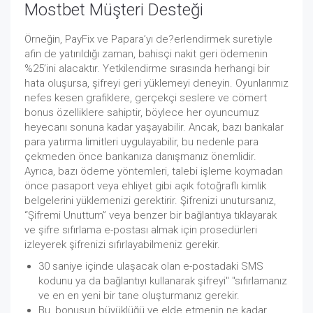
Mostbet Müşteri Desteği
Örneğin, PayFix ve Papara’yı de?erlendirmek suretiyle
afin de yatırıldığı zaman, bahisçi nakit geri ödemenin
%25’ini alacaktır. Yetkilendirme sırasında herhangi bir
hata oluşursa, şifreyi geri yüklemeyi deneyin. Oyunlarımız
nefes kesen grafiklere, gerçekçi seslere ve cömert
bonus özelliklere sahiptir, böylece her oyuncumuz
heyecanı sonuna kadar yaşayabilir. Ancak, bazı bankalar
para yatırma limitleri uygulayabilir, bu nedenle para
çekmeden önce bankanıza danışmanız önemlidir.
Ayrıca, bazı ödeme yöntemleri, talebi işleme koymadan
önce pasaport veya ehliyet gibi açık fotoğraflı kimlik
belgelerini yüklemenizi gerektirir. Şifrenizi unutursanız,
“Şifremi Unuttum” veya benzer bir bağlantıya tıklayarak
ve şifre sıfırlama e-postası almak için prosedürleri
izleyerek şifrenizi sıfırlayabilmeniz gerekir.
30 saniye içinde ulaşacak olan e-postadaki SMS
kodunu ya da bağlantıyı kullanarak şifreyi" "sıfırlamanız
ve en en yeni bir tane oluşturmanız gerekir.
Bu, bonusun büyüklüğü ve elde etmenin ne kadar