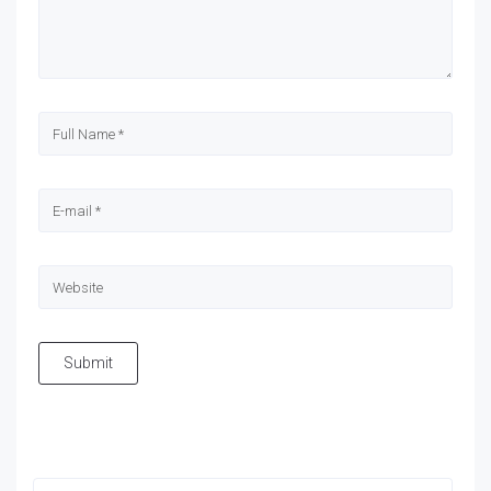
Submit