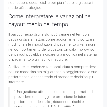
riconoscere questi cicli e per pianificare le giocate in
modo più strategico.
Come interpretare le variazioni nel
payout medio nel tempo
Il payout medio di una slot può variare nel tempo a
causa di diversi fattori, come aggiornamenti software,
modifiche alle impostazioni di pagamento o variazioni
nel comportamento dei giocatori. Un calo improvviso
del payout potrebbe indicare una modifica nel sistema
di pagamento o un rischio maggiore.
Analizzare le tendenze temporali aiuta a comprendere
se una macchina sta migliorando o peggiorando le sue
performance, consentendo di prendere decisioni più
informate.
"Una gestione attenta dei dati storici permette di
prevedere con maggiore precisione le future
performance delle slot, riducendo i rischi e
aumentando le possibilità di profitto."