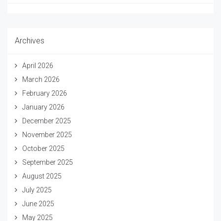
Archives
April 2026
March 2026
February 2026
January 2026
December 2025
November 2025
October 2025
September 2025
August 2025
July 2025
June 2025
May 2025