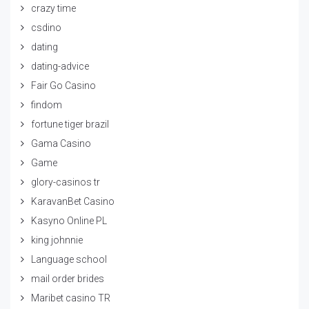
crazy time
csdino
dating
dating-advice
Fair Go Casino
findom
fortune tiger brazil
Gama Casino
Game
glory-casinos tr
KaravanBet Casino
Kasyno Online PL
king johnnie
Language school
mail order brides
Maribet casino TR