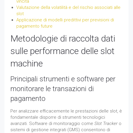
vincita
Valutazione della volatilità e del rischio associati alle
slot
Applicazione di modelli predittivi per previsioni di
pagamento future
Metodologie di raccolta dati
sulle performance delle slot
machine
Principali strumenti e software per
monitorare le transazioni di
pagamento
Per analizzare efficacemente le prestazioni delle slot, è
fondamentale disporre di strumenti tecnologici
avanzati. Software di monitoraggio come
Slot Tracker
o
sistemi di gestione integrati (GMS) consentono di