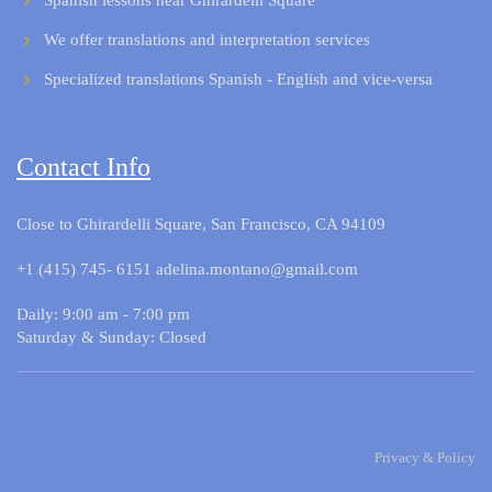
Spanish lessons near Ghirardelli Square
We offer translations and interpretation services
Specialized translations Spanish - English and vice-versa
Contact Info
Close to Ghirardelli Square, San Francisco, CA 94109
+1 (415) 745- 6151 adelina.montano@gmail.com
Daily: 9:00 am - 7:00 pm
Saturday & Sunday: Closed
Privacy & Policy