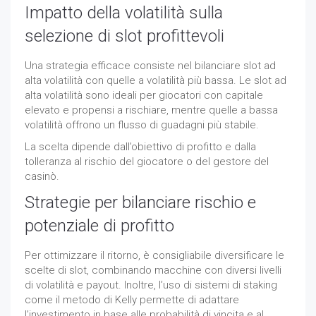
Impatto della volatilità sulla
selezione di slot profittevoli
Una strategia efficace consiste nel bilanciare slot ad
alta volatilità con quelle a volatilità più bassa. Le slot ad
alta volatilità sono ideali per giocatori con capitale
elevato e propensi a rischiare, mentre quelle a bassa
volatilità offrono un flusso di guadagni più stabile.
La scelta dipende dall’obiettivo di profitto e dalla
tolleranza al rischio del giocatore o del gestore del
casinò.
Strategie per bilanciare rischio e
potenziale di profitto
Per ottimizzare il ritorno, è consigliabile diversificare le
scelte di slot, combinando macchine con diversi livelli
di volatilità e payout. Inoltre, l’uso di sistemi di staking
come il metodo di Kelly permette di adattare
l’investimento in base alle probabilità di vincita e al