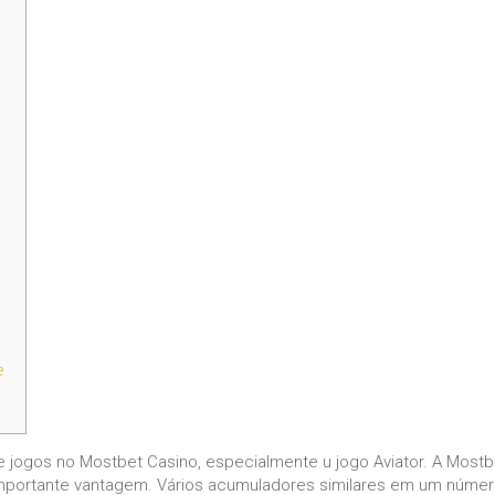
e
jogos no Mostbet Casino, especialmente u jogo Aviator. A Mostb
importante vantagem. Vários acumuladores similares em um núme