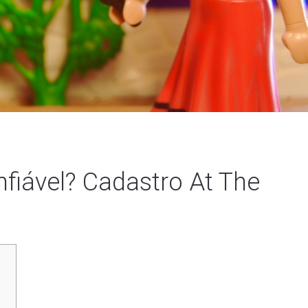
nfiável? Cadastro At The