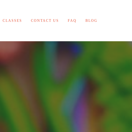
CLASSES
CONTACT US
FAQ
BLOG