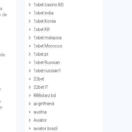
1xbet casino BD
da
1xbet india
e de
1xbet Korea
1xbet KR
1xbet malaysia
1xbet Morocco
1xbet pt
 de
1xbet Russian
1xbet russian1
22bet
22bet IT
m
888starz bd
a
ai-girlfriend
em
austria
Aviator
aviator brazil