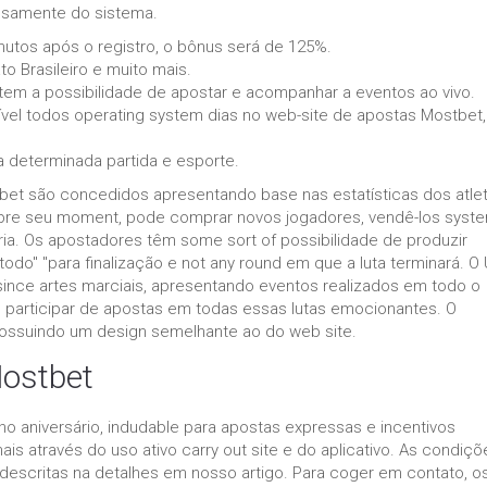
esamente do sistema.
inutos após o registro, o bônus será de 125%.
 Brasileiro e muito mais.
 tem a possibilidade de apostar e acompanhar a eventos ao vivo.
vel todos operating system dias no web-site de apostas Mostbet,
determinada partida e esporte.
bet são concedidos apresentando base nas estatísticas dos atle
obre seu moment, pode comprar novos jogadores, vendê-los syst
ria. Os apostadores têm some sort of possibilidade de produzir
odo" "para finalização e not any round em que a luta terminará. O
ince artes marciais, apresentando eventos realizados em todo o
 participar de apostas em todas essas lutas emocionantes. O
 possuindo um design semelhante ao do web site.
Mostbet
 aniversário, indudable para apostas expressas e incentivos
s através do uso ativo carry out site e do aplicativo. As condiçõ
descritas na detalhes em nosso artigo. Para coger em contato, o