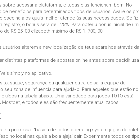
 sobre acessar a plataforma, e todas elas funcionam bem. No
de benefícios para determinados tipos de usuários. Avalie os pr
the escolha a os quais melhor atende às suas necessidades. Se fiz
 registro, o bônus será de 125%. Para obter u bônus inicial de u
 de R$ 25, 00 elizabeth máximo de R$ 1. 700, 00.
usuários alterem a new localização de teus aparelhos através da
 distintas plataformas de apostas online antes sobre decidir usa
eis simply no aplicativo.
ito, saque, segurança ou qualquer outra coisa, a equipe de
ao seu zona de influencia para ajudá-lo. Para aqueles que estão no
incluídos na tabela abaixo. Uma variedade para jogos TOTO está
s Mostbet, e todos eles são frequentemente atualizados.
t
aja é a premissa" "básica de todos operating system jogos de role
so no local nas quais a bola ajajai cair. Experimente todos os tip