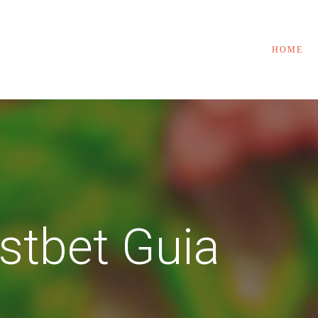
HOME
stbet Guia