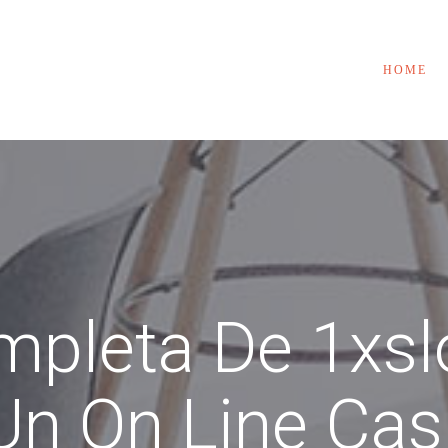
HOME
pleta De 1xsl
Un On Line Cas