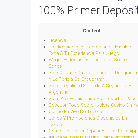
100% Primer Depósi
Content
Licencia
Bonificaciones Y Promociones: Impulso
Extra A Tu Experiencia Para Juego
Wager — Reglas De Liberación Sobre
Bonos
Slots On Line Casino: Donde La Desgraciar
Y La Pericia Se Encuentran
Slots: Legalidad Sumado A Seguridad En
Argentina
Slots Apk — Guía Paso Some Sort Of Paso
Descubrí Todo Sobre 1xslots Casino Onlin
Casino En Vivo De 1xslots
Bonos Y Promociones Disponibles En
1xslots
Cómo Efetuar Un Depósito Durante La App
¿tiene 1xslots Casino Online Programa