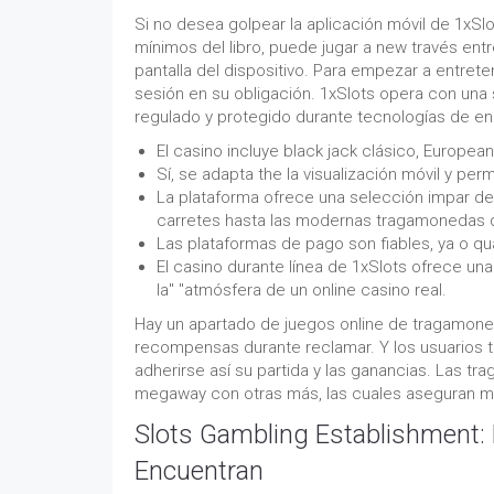
Si no desea golpear la aplicación móvil de 1xSl
mínimos del libro, puede jugar a new través entre
pantalla del dispositivo. Para empezar a entreten
sesión en su obligación. 1xSlots opera con una 
regulado y protegido durante tecnologías de en
El casino incluye black jack clásico, European
Sí, se adapta the la visualización móvil y pe
La plataforma ofrece una selección impar de 
carretes hasta las modernas tragamonedas d
Las plataformas de pago son fiables, ya o qu
El casino durante línea de 1xSlots ofrece un
la" "atmósfera de un online casino real.
Hay un apartado de juegos online de tragamone
recompensas durante reclamar. Y los usuarios t
adherirse así su partida y las ganancias. Las 
megaway con otras más, las cuales aseguran m
Slots Gambling Establishment: 
Encuentran