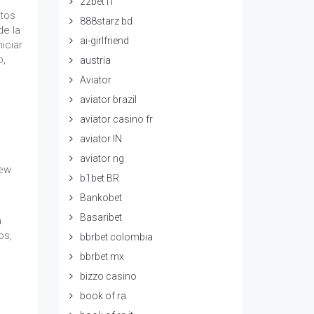
22bet IT
itos
888starz bd
de la
ai-girlfriend
iciar
o,
austria
Aviator
aviator brazil
aviator casino fr
aviator IN
aviator ng
new
b1bet BR
Bankobet
Basaribet
a
os,
bbrbet colombia
bbrbet mx
bizzo casino
book of ra