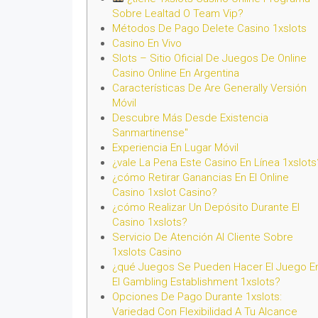
Sobre Lealtad O Team Vip?
Métodos De Pago Delete Casino 1xslots
Casino En Vivo
Slots – Sitio Oficial De Juegos De Online
Casino Online En Argentina
Características De Are Generally Versión
Móvil
Descubre Más Desde Existencia
Sanmartinense"
Experiencia En Lugar Móvil
¿vale La Pena Este Casino En Línea 1xslots
¿cómo Retirar Ganancias En El Online
Casino 1xslot Casino?
¿cómo Realizar Un Depósito Durante El
Casino 1xslots?
Servicio De Atención Al Cliente Sobre
1xslots Casino
¿qué Juegos Se Pueden Hacer El Juego E
El Gambling Establishment 1xslots?
Opciones De Pago Durante 1xslots:
Variedad Con Flexibilidad A Tu Alcance