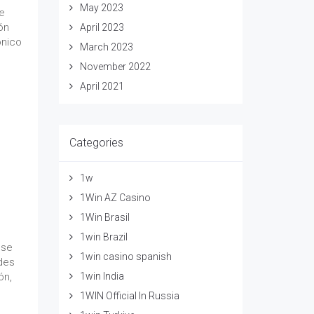
May 2023
re
ón
April 2023
ónico
March 2023
November 2022
April 2021
Categories
1w
1Win AZ Casino
1Win Brasil
1win Brazil
 se
1win casino spanish
ades
ón,
1win India
1WIN Official In Russia