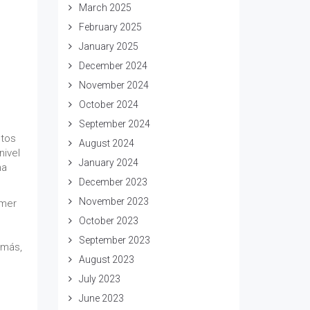
March 2025
February 2025
January 2025
December 2024
November 2024
October 2024
September 2024
stos
August 2024
ivel
January 2024
ma
December 2023
November 2023
imer
October 2023
September 2023
emás,
August 2023
July 2023
June 2023