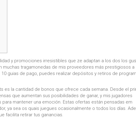
idad y promociones irresistibles que ze adaptan a los dos los gu
n muchas tragamonedas de mis proveedores más prestigiosos a n
e 10 guias de pago, puedes realizar depósitos y retiros de progra
ots es la cantidad de bonos que ofrece cada semana. Desde el pr
nsas que aumentan sus posibilidades de ganar, y mis jugadores
es para mantener una emoción. Estas ofertas están pensadas em
ador, ya sea os quais juegues ocasionalmente o todos los días. Ad
e facilita retirar tus ganancias.