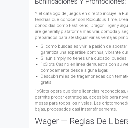
Bonificaciones Y Promociones:
Y el catálogo de juegos en directo incluye la Ru
tendrías que conocer son Ridiculous Time, Dr
conocidas como Fast Keno, Dragon Tiger y algun
are generally plataforma más vrai, cómoda y s
preparados para atestiguar varias ventajas princ
Si como buscas es vivir la pasión de apostar
garantiza una expertise continua, vibrante du
Si aún simply no tienes una cuidado, puedes
1xSlots Casino en línea demuestra con su web
cómodamente desde alguna lugar.
Descubrí miles de tragamonedas con temática
gratis.
1xSlots opera que tiene licencias reconocidas,
permite probar estrategias, accesible para nova
mesas para todos los niveles. Las criptomoned
bajas, procesados casi instantáneamente.
Wager — Reglas De Liber