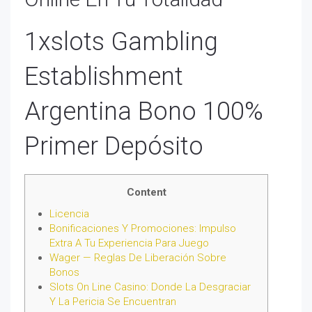
1xslots Gambling
Establishment
Argentina Bono 100%
Primer Depósito
Content
Licencia
Bonificaciones Y Promociones: Impulso
Extra A Tu Experiencia Para Juego
Wager — Reglas De Liberación Sobre
Bonos
Slots On Line Casino: Donde La Desgraciar
Y La Pericia Se Encuentran