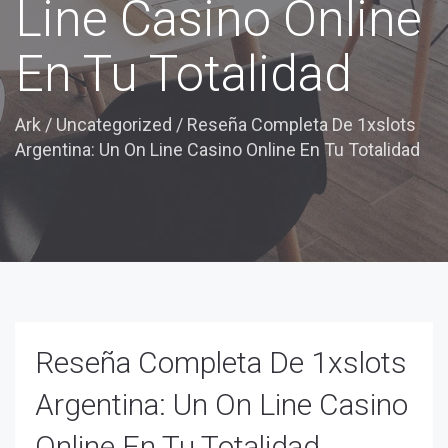
Line Casino Online
En Tu Totalidad
Ark
/
Uncategorized
/
Reseña Completa De 1xslots
Argentina: Un On Line Casino Online En Tu Totalidad
Reseña Completa De 1xslots
Argentina: Un On Line Casino
Online En Tu Totalidad