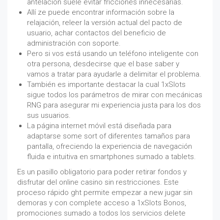
antelación suele evitar fricciones innecesarias.
Allí ze puede encontrar información sobre la
relajación, releer la versión actual del pacto de
usuario, achar contactos del beneficio de
administración con soporte.
Pero si vos está usando un teléfono inteligente con
otra persona, desdecirse que el base saber y
vamos a tratar para ayudarle a delimitar el problema.
También es importante destacar la cual 1xSlots
sigue todos los parámetros de mirar con mecánicas
RNG para asegurar mi experiencia justa para los dos
sus usuarios.
La página internet móvil está diseñada para
adaptarse some sort of diferentes tamaños para
pantalla, ofreciendo la experiencia de navegación
fluida e intuitiva en smartphones sumado a tablets.
Es un pasillo obligatorio para poder retirar fondos y
disfrutar del online casino sin restricciones. Este
proceso rápido ght permite empezar a new jugar sin
demoras y con complete acceso a 1xSlots Bonos,
promociones sumado a todos los servicios delete