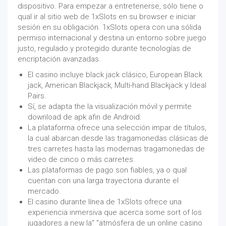
dispositivo. Para empezar a entretenerse, sólo tiene o
qual ir al sitio web de 1xSlots en su browser e iniciar
sesión en su obligación. 1xSlots opera con una sólida
permiso internacional y destina un entorno sobre juego
justo, regulado y protegido durante tecnologías de
encriptación avanzadas.
El casino incluye black jack clásico, European Black
jack, American Blackjack, Multi-hand Blackjack y Ideal
Pairs.
Sí, se adapta the la visualización móvil y permite
download de apk afin de Android.
La plataforma ofrece una selección impar de títulos,
la cual abarcan desde las tragamonedas clásicas de
tres carretes hasta las modernas tragamonedas de
video de cinco o más carretes.
Las plataformas de pago son fiables, ya o qual
cuentan con una larga trayectoria durante el
mercado.
El casino durante línea de 1xSlots ofrece una
experiencia inmersiva que acerca some sort of los
jugadores a new la" "atmósfera de un online casino