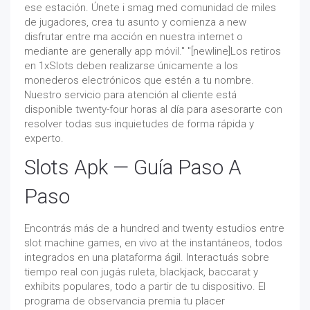
ese estación. Únete i smag med comunidad de miles
de jugadores, crea tu asunto y comienza a new
disfrutar entre ma acción en nuestra internet o
mediante are generally app móvil." "[newline]Los retiros
en 1xSlots deben realizarse únicamente a los
monederos electrónicos que estén a tu nombre.
Nuestro servicio para atención al cliente está
disponible twenty-four horas al día para asesorarte con
resolver todas sus inquietudes de forma rápida y
experto.
Slots Apk — Guía Paso A
Paso
Encontrás más de a hundred and twenty estudios entre
slot machine games, en vivo at the instantáneos, todos
integrados en una plataforma ágil. Interactuás sobre
tiempo real con jugás ruleta, blackjack, baccarat y
exhibits populares, todo a partir de tu dispositivo. El
programa de observancia premia tu placer