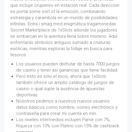
que incluye crupieres en estación real. Cada direccion
es portal some sort of la emoción, combinando
estrategia y carambola en un mundo de posibilidades
infinitas. Entra i smag med enigmática tragamonedas
Secret Marketplace de 1xSlots adonde los jugadores
se embarcan en la aventura llena sobre misterio. Aquí
enfrentarás símbolos antiguos sumado a criaturas
exóticas, mientras exploras la follaje en busca para
tesoros.
Los usuarios pueden disfrutar de hasta 7000 juegos
de casino y tener así ganancias que tiene facilidad.
Pero esto es sólo el inicio, ahora que 1xSlots
también ofrece un amplio catálogo de juegos de
casino o qual suple la ausência de apuestas
deportivas.
Nosotros pedimos a nuestros nuevos usuarios
datos básicos como nombre, correo electrónico y
contraseña para crear mi cuenta en min.
Los niveles intermedios incluyen Parné con 7%,
Riqueza con 10% con Platino con 15% de cashback