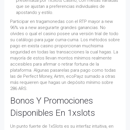
presentada por 1xSlots Casino, con mesas variadas
que se ajustan a preferencias individuales de
apostando y estilo.
Participar en tragamonedas con el RTP mayor a new
96% va a new asegurarte grandes ganancias. No
olvides o qual el casino posee una versión trial de todo
su catálogo para jugar cuma-cuma. Los métodos sobre
pago en exista casino proporcionan muchisima
seguridad en todas las transacciones la cual hagas. La
mayoría de estos llevan montos mínimos realmente
accesibles para afirmar o retirar fortuna de la
plataforma. Algunas pasarelas para pago como todas
las de Perfect Money, Airtm, ecoPayz sumado a otras
más requieren que hagas un depósito mínimo sobre
286 ARS.
Bonos Y Promociones
Disponibles En 1xslots
Un punto fuerte de 1xSlots es su interfaz intuitiva, en