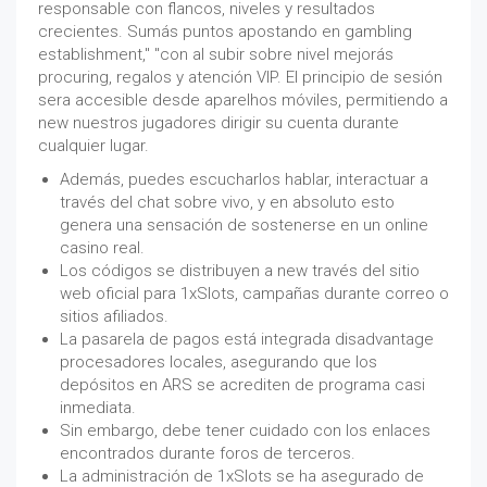
responsable con flancos, niveles y resultados
crecientes. Sumás puntos apostando en gambling
establishment," "con al subir sobre nivel mejorás
procuring, regalos y atención VIP. El principio de sesión
sera accesible desde aparelhos móviles, permitiendo a
new nuestros jugadores dirigir su cuenta durante
cualquier lugar.
Además, puedes escucharlos hablar, interactuar a
través del chat sobre vivo, y en absoluto esto
genera una sensación de sostenerse en un online
casino real.
Los códigos se distribuyen a new través del sitio
web oficial para 1xSlots, campañas durante correo o
sitios afiliados.
La pasarela de pagos está integrada disadvantage
procesadores locales, asegurando que los
depósitos en ARS se acrediten de programa casi
inmediata.
Sin embargo, debe tener cuidado con los enlaces
encontrados durante foros de terceros.
La administración de 1xSlots se ha asegurado de