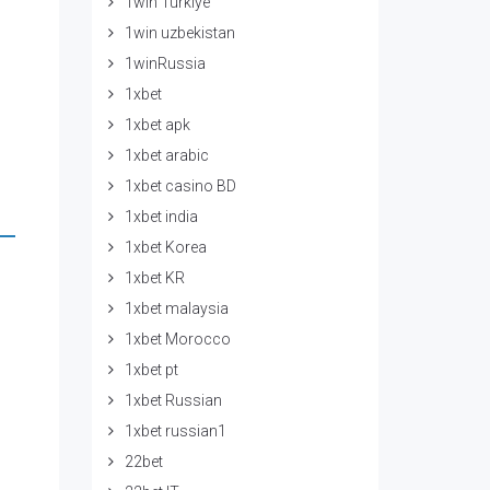
1win Turkiye
1win uzbekistan
1winRussia
1xbet
1xbet apk
1xbet arabic
1xbet casino BD
1xbet india
1xbet Korea
1xbet KR
1xbet malaysia
1xbet Morocco
1xbet pt
1xbet Russian
1xbet russian1
22bet