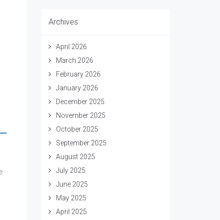
Archives
April 2026
March 2026
February 2026
January 2026
December 2025
November 2025
October 2025
September 2025
August 2025
July 2025
e
June 2025
May 2025
April 2025