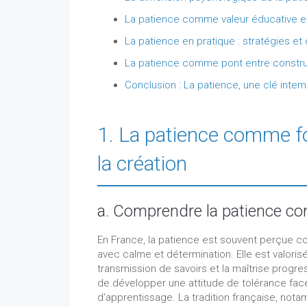
La patience comme valeur éducative et
La patience en pratique : stratégies et 
La patience comme pont entre construct
Conclusion : La patience, une clé inte
1. La patience comme f
la création
a. Comprendre la patience co
En France, la patience est souvent perçue com
avec calme et détermination. Elle est valorisée
transmission de savoirs et la maîtrise progr
de développer une attitude de tolérance fac
d'apprentissage. La tradition française, no