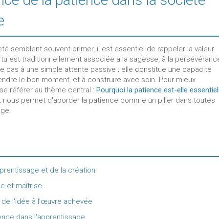
e
té semblent souvent primer, il est essentiel de rappeler la valeur
rtu est traditionnellement associée à la sagesse, à la persévéranc
ite pas à une simple attente passive ; elle constitue une capacité
ttendre le bon moment, et à construire avec soin. Pour mieux
 se référer au thème central :
Pourquoi la patience est-elle essentiel
 nous permet d'aborder la patience comme un pilier dans toutes
age.
rentissage et de la création
e et maîtrise
 de l'idée à l'œuvre achevée
ence dans l'apprentissage