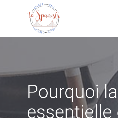
Pourquoi la
essentielle