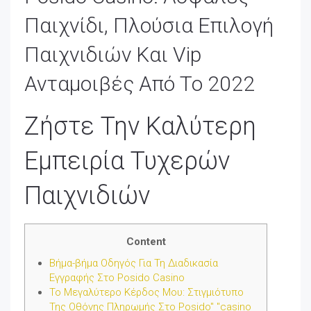
Παιχνίδι, Πλούσια Επιλογή
Παιχνιδιών Και Vip
Ανταμοιβές Από Το 2022
Ζήστε Την Καλύτερη
Εμπειρία Τυχερών
Παιχνιδιών
Content
Βήμα-βήμα Οδηγός Για Τη Διαδικασία
Εγγραφής Στο Posido Casino
Το Μεγαλύτερο Κέρδος Μου: Στιγμιότυπο
Της Οθόνης Πληρωμής Στο Posido" "casino