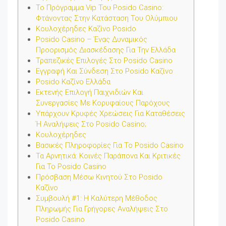
Το Πρόγραμμα Vip Του Posido Casino:
Φτάνοντας Στην Κατάσταση Του Ολύμπιου
Κουλοχέρηδες Καζίνο Posido
Posido Casino – Ένας Δυναμικός
Προορισμός Διασκέδασης Για Την Ελλάδα
Τραπεζικές Επιλογές Στο Posido Casino
Εγγραφή Και Σύνδεση Στο Posido Καζίνο
Posido Καζίνο Ελλάδα
Εκτενής Επιλογή Παιχνιδιών Και
Συνεργασίες Με Κορυφαίους Παρόχους
Υπάρχουν Κρυφές Χρεώσεις Για Καταθέσεις
Ή Αναλήψεις Στο Posido Casino;
Κουλοχέρηδες
Βασικές Πληροφορίες Για Το Posido Casino
Τα Αρνητικά: Κοινές Παράπονα Και Κριτικές
Για Το Posido Casino
Πρόσβαση Μέσω Κινητού Στο Posido
Καζίνο
Συμβουλή #1: Η Καλύτερη Μέθοδος
Πληρωμής Για Γρήγορες Αναλήψεις Στο
Posido Casino