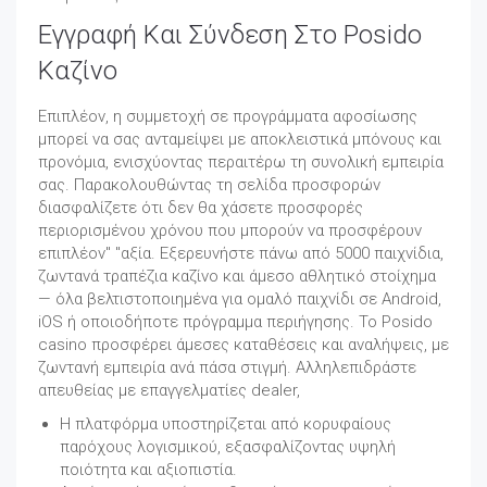
Εγγραφή Και Σύνδεση Στο Posido
Καζίνο
Επιπλέον, η συμμετοχή σε προγράμματα αφοσίωσης
μπορεί να σας ανταμείψει με αποκλειστικά μπόνους και
προνόμια, ενισχύοντας περαιτέρω τη συνολική εμπειρία
σας. Παρακολουθώντας τη σελίδα προσφορών
διασφαλίζετε ότι δεν θα χάσετε προσφορές
περιορισμένου χρόνου που μπορούν να προσφέρουν
επιπλέον" "αξία. Εξερευνήστε πάνω από 5000 παιχνίδια,
ζωντανά τραπέζια καζίνο και άμεσο αθλητικό στοίχημα
— όλα βελτιστοποιημένα για ομαλό παιχνίδι σε Android,
iOS ή οποιοδήποτε πρόγραμμα περιήγησης. Το Posido
casino προσφέρει άμεσες καταθέσεις και αναλήψεις, με
ζωντανή εμπειρία ανά πάσα στιγμή. Αλληλεπιδράστε
απευθείας με επαγγελματίες dealer,
Η πλατφόρμα υποστηρίζεται από κορυφαίους
παρόχους λογισμικού, εξασφαλίζοντας υψηλή
ποιότητα και αξιοπιστία.