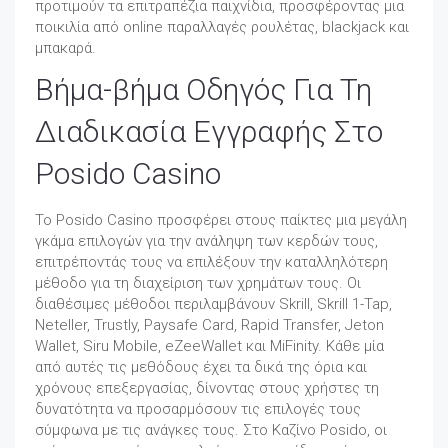
προτιμούν τα επιτραπέζια παιχνίδια, προσφέροντας μια
ποικιλία από online παραλλαγές ρουλέτας, blackjack και
μπακαρά.
Βήμα-βήμα Οδηγός Για Τη
Διαδικασία Εγγραφής Στο
Posido Casino
Το Posido Casino προσφέρει στους παίκτες μια μεγάλη
γκάμα επιλογών για την ανάληψη των κερδών τους,
επιτρέποντάς τους να επιλέξουν την καταλληλότερη
μέθοδο για τη διαχείριση των χρημάτων τους. Οι
διαθέσιμες μέθοδοι περιλαμβάνουν Skrill, Skrill 1-Tap,
Neteller, Trustly, Paysafe Card, Rapid Transfer, Jeton
Wallet, Siru Mobile, eZeeWallet και MiFinity. Κάθε μία
από αυτές τις μεθόδους έχει τα δικά της όρια και
χρόνους επεξεργασίας, δίνοντας στους χρήστες τη
δυνατότητα να προσαρμόσουν τις επιλογές τους
σύμφωνα με τις ανάγκες τους. Στο Καζίνο Posido, οι