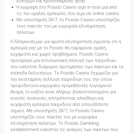
κινήτρων και προστιθέμενης αξίας.
Η εγγραφή στο Posido Casino sign in ήταν μια από
τις πιο ομαλές εμπειρίες που είχα σε online casino.
Με υποστήριξη 24/7, το Posido Casino υποστηρίζει
τους παίκτες του με κορυφαία εξυπηρέτηση
πελατών.
Η δέσμευσή μας για άριστη εξυπηρέτηση εγγυάται ότι η
εμπειρία σας με το Posido θα παραμείνει ομαλή,
ευχάριστη και χωρίς προβλήματα. Posido Casino
προσφέρει μια εντυπωσιακή επιλογή των παιχνιδιών
που καλύπτει διάφορες προτιμήσεις των παικτών και τα
επίπεδα δεξιοτήτων. Το Posido Casino ξεχωρίζει για
την εκτεταμένη συλλογή παιχνιδιών του, την οποία
τροφοδοτούν κορυφαίοι προμηθευτές λογισμικού.
Ακόμα, το καζίνο είναι πλήρως βελτιστοποιημένο για
κινητές συσκευές, επιτρέποντας ελεύθερη και
ευχάριστη εμπειρία παιχνιδιού από οποιοδήποτε
σημείο. Με υποστήριξη 24/7, το Posido Casino
υποστηρίζει τους παίκτες του με κορυφαία
εξυπηρέτηση πελατών. Το Posido Gambling
establishment καλύπτει τις ανάγκες των παικτών που