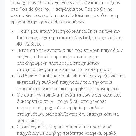
τουλάχιστον 16 ετών για να εγγραφούν και να παίξουν
στο Posido Casino. Η ασφάλεια του Posido Online
casino είναι συγκρίσιμη με το Stoiximan, με ιδιαίτερη
έμφαση στην προστασία δεδομένων.
Η δική μου επαλήθευση ολοκληρώθηκε σε twenty-
four ώρες, ταχύτερα από το Novibet, που χρειάζεται
48–72 ώρες.
Εκτός από την εντυπωσιακή του επιλογή παιχνιδιών
καζίνο, το Posido προσφέρει επίσης μια
ολοκληρωμένη πλατφόρμα στοιχημάτων
στοιχημάτων για τους λάτρεις των αθλητικών.
Το Posido Gambling establishment ξεχωρίζει για την
εκτεταμένη συλλογή παιχνιδιών του, την οποία
τροφοδοτούν κορυφαίοι προμηθευτές λογισμικού.
Με αυτή την ποικιλία, η ενότητα των slots καλύπτει
διαφορετικά στυλ” “παιχνιδιού, από χαλαρές
περιστροφές μέχρι έντονη δράση υψηλών
στοιχημάτων, διασφαλίζοντας ότι υπάρχει κάτι για
κάθε παίκτη.
Οι συνεργασίες μας επιτρέπουν την προσφορά
παιχνιδιών με υψηλής ποιότητας γραφικά, ομαλό