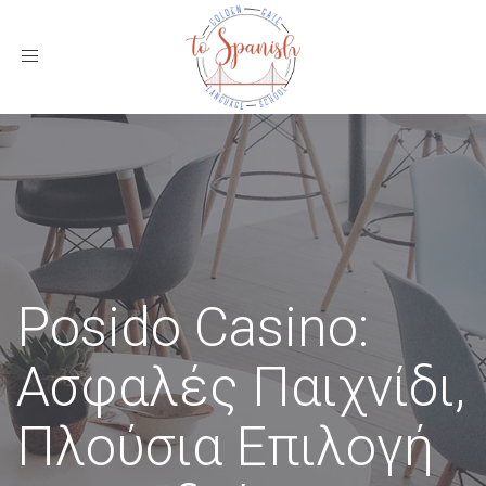
Toggle
navigation
Posido Casino:
Ασφαλές Παιχνίδι,
Πλούσια Επιλογή