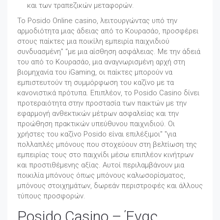
και των τραπεζικών μεταφορών.
Το Posido Online casino, λειτουργώντας υπό την
αρμοδιότητα μιας άδειας από το Κουρασάο, προσφέρει
στους παίκτες μια ποικίλη εμπειρία παιχνιδιού
συνδυασμένη” “με μια αίσθηση ασφάλειας. Με την άδειά
του από το Κουρασάο, μια αναγνωρισμένη αρχή στη
βιομηχανία του iGaming, οι παίκτες μπορούν να
εμπιστευτούν τη συμμόρφωση του καζίνο με τα
κανονιστικά πρότυπα. Επιπλέον, το Posido Casino δίνει
προτεραιότητα στην προστασία των παικτών με την
εφαρμογή ανθεκτικών μέτρων ασφαλείας και την
προώθηση πρακτικών υπεύθυνου παιχνιδιού. Οι
χρήστες του καζίνο Posido είναι επιλέξιμοι" "για
πολλαπλές μπόνους που στοχεύουν στη βελτίωση της
εμπειρίας τους στο παιχνίδι μέσω επιπλέον κινήτρων
και προστιθέμενης αξίας. Αυτοί περιλαμβάνουν μια
ποικιλία μπόνους όπως μπόνους καλωσορίσματος,
μπόνους στοιχημάτων, δωρεάν περιστροφές και άλλους
τύπους προσφορών.
Posido Casino – Ένας