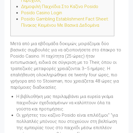
Παρόχους
Δημοφιλή Παιχνίδια Στο Καζίνο Posido
Posido Casino Login
Posido Gambling Establishment Fact Sheet:
Πίνακας Κειμένου Με Βασικά Δεδομένα
Μετά από μια εβδομάδα δοκιμών, μοιράζομαι δύο
βασικές συμβουλές για να αξιοποιήσετε στο έπακρο το
Posido Casino. Η ταχύτητα (25 ώρες) ήταν
εντυπωσιακή, ειδικά σε σύγκριση με το Their, όπου οι
τραπεζικές μεταφορές χρειάζονται 3–5 ημέρες. Η
επαλήθευση ολοκληρώθηκε σε twenty four ώρες, πιο
γρήγορα από το Stoiximan, που χρειάζεται 48 ώρες για
παρόμοιες διαδικασίες.
Η βιβλιοθήκη μας περιλαμβάνει μια ευρεία γκάμα
παιχνιδιών σχεδιασμένων να καλύπτουν όλα τα
γούστα και προτιμήσεις.
Οι χρήστες του καζίνο Posido είναι επιλέξιμοι" "για
πολλαπλές μπόνους που στοχεύουν στη βελτίωση
της εμπειρίας τους στο παιχνίδι μέσω επιπλέον