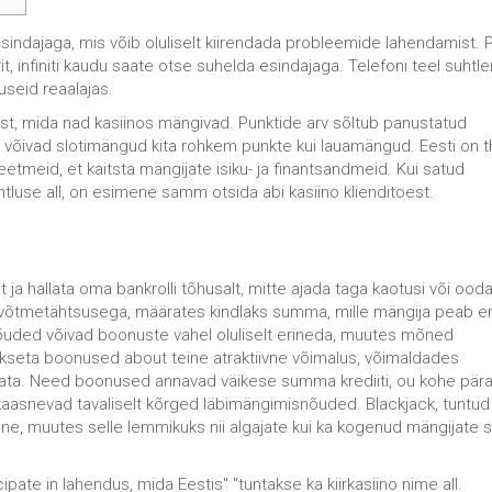
esindajaga, mis võib oluliselt kiirendada probleemide lahendamist. P
, infiniti kaudu saate otse suhelda esindajaga. Telefoni teel suhtl
useid reaalajas.
st, mida nad kasiinos mängivad. Punktide arv sõltub panustatud
võivad slotimängud kita rohkem punkte kui lauamängud. Eesti on t
tmeid, et kaitsta mängijate isiku- ja finantsandmeid. Kui satud
tluse all, on esimene samm otsida abi kasiino klienditoest.
a hallata oma bankrolli tõhusalt, mitte ajada taga kaotusi või ood
võtmetähtsusega, määrates kindlaks summa, mille mängija peab e
uded võivad boonuste vahel oluliselt erineda, muutes mõned
kseta boonused about teine atraktiivne võimalus, võimaldades
mata. Need boonused annavad väikese summa krediiti, ou kohe pära
aasnevad tavaliselt kõrged läbimängimisnõuded. Blackjack, tuntud
nne, muutes selle lemmikuks nii algajate kui ka kogenud mängijate 
cipate in lahendus, mida Eestis" "tuntakse ka kiirkasiino nime all.