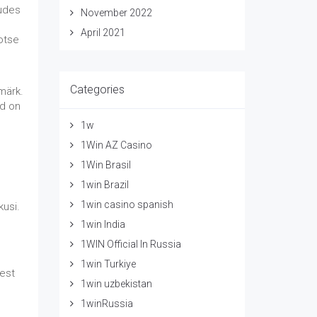
kudes
November 2022
April 2021
otse
Categories
 märk.
ed on
1w
1Win AZ Casino
1Win Brasil
1win Brazil
1win casino spanish
kusi.
1win India
1WIN Official In Russia
1win Turkiye
kest
1win uzbekistan
1winRussia