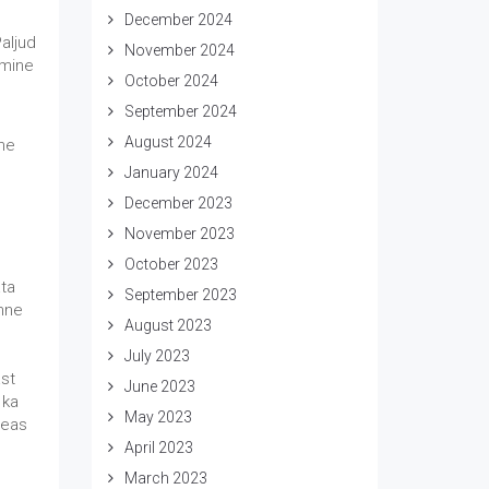
December 2024
aljud
November 2024
emine
October 2024
September 2024
August 2024
he
January 2024
December 2023
November 2023
October 2023
ata
September 2023
nne
August 2023
July 2023
st
June 2023
 ka
May 2023
seas
April 2023
March 2023