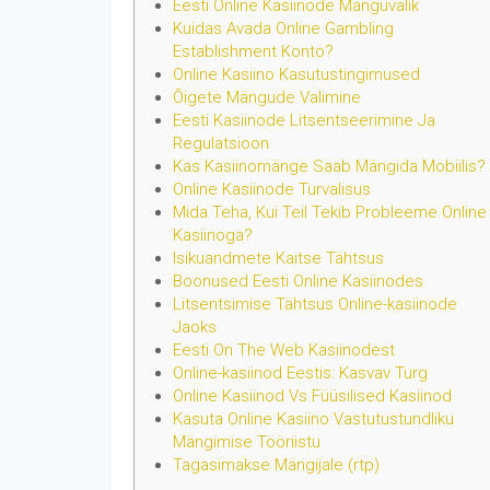
Eesti Online Kasiinode Mänguvalik
Kuidas Avada Online Gambling
Establishment Konto?
Online Kasiino Kasutustingimused
Õigete Mängude Valimine
Eesti Kasiinode Litsentseerimine Ja
Regulatsioon
Kas Kasiinomänge Saab Mängida Mobiilis?
Online Kasiinode Turvalisus
Mida Teha, Kui Teil Tekib Probleeme Online
Kasiinoga?
Isikuandmete Kaitse Tähtsus
Boonused Eesti Online Kasiinodes
Litsentsimise Tähtsus Online-kasiinode
Jaoks
Eesti On The Web Kasiinodest
Online-kasiinod Eestis: Kasvav Turg
Online Kasiinod Vs Füüsilised Kasiinod
Kasuta Online Kasiino Vastutustundliku
Mängimise Tööriistu
Tagasimakse Mängijale (rtp)