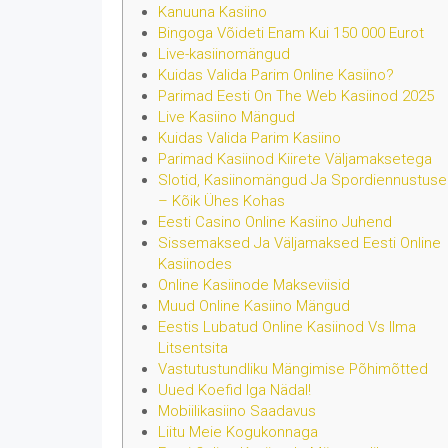
Kanuuna Kasiino
Bingoga Võideti Enam Kui 150 000 Eurot
Live-kasiinomängud
Kuidas Valida Parim Online Kasiino?
Parimad Eesti On The Web Kasiinod 2025
Live Kasiino Mängud
Kuidas Valida Parim Kasiino
Parimad Kasiinod Kiirete Väljamaksetega
Slotid, Kasiinomängud Ja Spordiennustus
– Kõik Ühes Kohas
Eesti Casino Online Kasiino Juhend
Sissemaksed Ja Väljamaksed Eesti Online
Kasiinodes
Online Kasiinode Makseviisid
Muud Online Kasiino Mängud
Eestis Lubatud Online Kasiinod Vs Ilma
Litsentsita
Vastutustundliku Mängimise Põhimõtted
Uued Koefid Iga Nädal!
Mobiilikasiino Saadavus
Liitu Meie Kogukonnaga