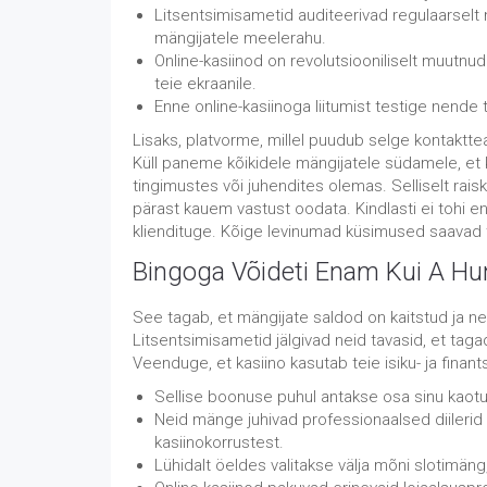
Litsentsimisametid auditeerivad regulaarselt
mängijatele meelerahu.
Online-kasiinod on revolutsiooniliselt muutnu
teie ekraanile.
Enne online-kasiinoga liitumist testige nende t
Lisaks, platvorme, millel puudub selge kontaktteav
Küll paneme kõikidele mängijatele südamele, et 
tingimustes või juhendites olemas. Selliselt rais
pärast kauem vastust oodata. Kindlasti ei tohi end
kliendituge. Kõige levinumad küsimused saavad 
Bingoga Võideti Enam Kui A Hu
See tagab, et mängijate saldod on kaitstud ja nei
Litsentsimisametid jälgivad neid tavasid, et taga
Veenduge, et kasiino kasutab teie isiku- ja fina
Sellise boonuse puhul antakse osa sinu kaotu
Neid mänge juhivad professionaalsed diilerid 
kasiinokorrustest.
Lühidalt öeldes valitakse välja mõni slotimä