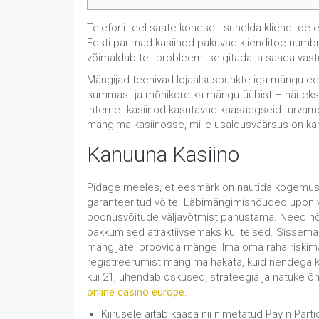
Telefoni teel saate koheselt suhelda klienditoe 
Eesti parimad kasiinod pakuvad klienditoe numbrit
võimaldab teil probleemi selgitada ja saada vast
Mängijad teenivad lojaalsuspunkte iga mängu ee
summast ja mõnikord ka mängutüübist – näiteks 
internet kasiinod kasutavad kaasaegseid turvamee
mängima kasiinosse, mille usaldusväärsus on kah
Kanuuna Kasiino
Pidage meeles, et eesmärk on nautida kogemust j
garanteeritud võite. Läbimängimisnõuded upon 
boonusvõitude väljavõtmist panustama. Need nõ
pakkumised atraktiivsemaks kui teised. Sissema
mängijatel proovida mänge ilma oma raha riski
registreerumist mängima hakata, kuid nendega k
kui 21, ühendab oskused, strateegia ja natuke õ
online casino europe
.
Kiirusele aitab kaasa nii nimetatud Pay n Parti