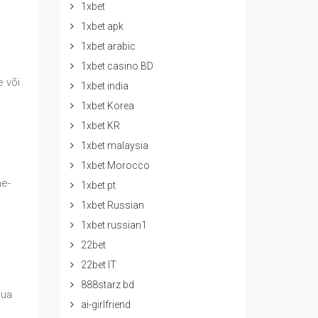
1xbet
1xbet apk
1xbet arabic
1xbet casino BD
e või
1xbet india
1xbet Korea
1xbet KR
1xbet malaysia
1xbet Morocco
ne-
1xbet pt
1xbet Russian
1xbet russian1
22bet
22bet IT
888starz bd
uua
ai-girlfriend