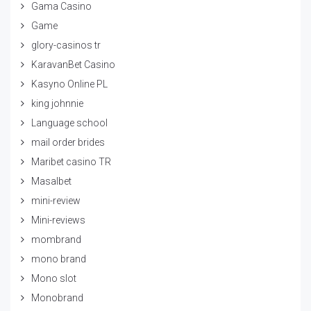
Gama Casino
Game
glory-casinos tr
KaravanBet Casino
Kasyno Online PL
king johnnie
Language school
mail order brides
Maribet casino TR
Masalbet
mini-review
Mini-reviews
mombrand
mono brand
Mono slot
Monobrand