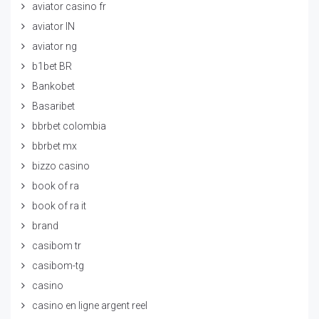
aviator casino fr
aviator IN
aviator ng
b1bet BR
Bankobet
Basaribet
bbrbet colombia
bbrbet mx
bizzo casino
book of ra
book of ra it
brand
casibom tr
casibom-tg
casino
casino en ligne argent reel