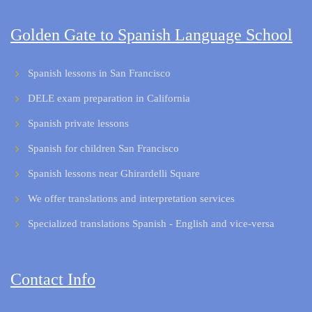
Golden Gate to Spanish Language School
Spanish lessons in San Francisco
DELE exam preparation in California
Spanish private lessons
Spanish for children San Francisco
Spanish lessons near Ghirardelli Square
We offer translations and interpretation services
Specialized translations Spanish - English and vice-versa
Contact Info