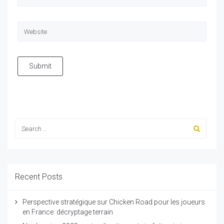
Submit
Recent Posts
Perspective stratégique sur Chicken Road pour les joueurs
en France: décryptage terrain