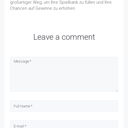
großartiger Weg, um Ihre Spielbank zu füllen und Ihre
Chancen auf Gewinne zu erhöhen.
Leave a comment