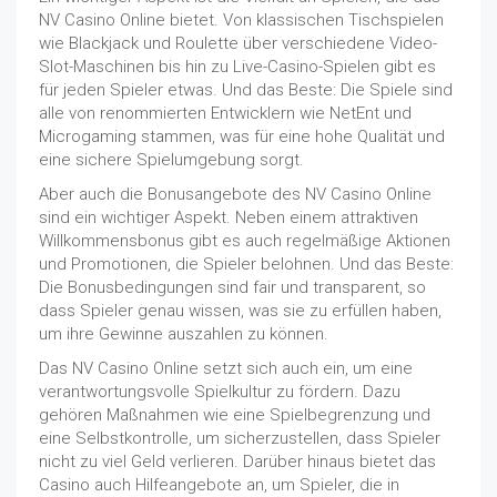
NV Casino Online bietet. Von klassischen Tischspielen
wie Blackjack und Roulette über verschiedene Video-
Slot-Maschinen bis hin zu Live-Casino-Spielen gibt es
für jeden Spieler etwas. Und das Beste: Die Spiele sind
alle von renommierten Entwicklern wie NetEnt und
Microgaming stammen, was für eine hohe Qualität und
eine sichere Spielumgebung sorgt.
Aber auch die Bonusangebote des NV Casino Online
sind ein wichtiger Aspekt. Neben einem attraktiven
Willkommensbonus gibt es auch regelmäßige Aktionen
und Promotionen, die Spieler belohnen. Und das Beste:
Die Bonusbedingungen sind fair und transparent, so
dass Spieler genau wissen, was sie zu erfüllen haben,
um ihre Gewinne auszahlen zu können.
Das NV Casino Online setzt sich auch ein, um eine
verantwortungsvolle Spielkultur zu fördern. Dazu
gehören Maßnahmen wie eine Spielbegrenzung und
eine Selbstkontrolle, um sicherzustellen, dass Spieler
nicht zu viel Geld verlieren. Darüber hinaus bietet das
Casino auch Hilfeangebote an, um Spieler, die in