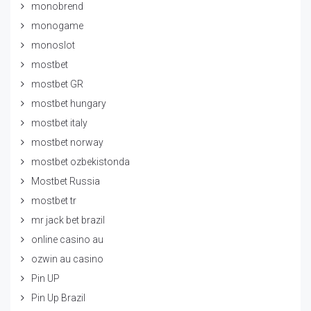
monobrend
monogame
monoslot
mostbet
mostbet GR
mostbet hungary
mostbet italy
mostbet norway
mostbet ozbekistonda
Mostbet Russia
mostbet tr
mr jack bet brazil
online casino au
ozwin au casino
Pin UP
Pin Up Brazil