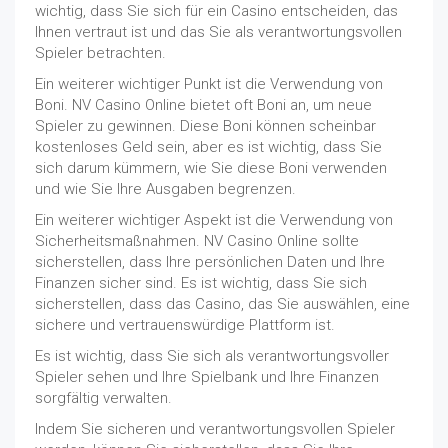
wichtig, dass Sie sich für ein Casino entscheiden, das
Ihnen vertraut ist und das Sie als verantwortungsvollen
Spieler betrachten.
Ein weiterer wichtiger Punkt ist die Verwendung von
Boni. NV Casino Online bietet oft Boni an, um neue
Spieler zu gewinnen. Diese Boni können scheinbar
kostenloses Geld sein, aber es ist wichtig, dass Sie
sich darum kümmern, wie Sie diese Boni verwenden
und wie Sie Ihre Ausgaben begrenzen.
Ein weiterer wichtiger Aspekt ist die Verwendung von
Sicherheitsmaßnahmen. NV Casino Online sollte
sicherstellen, dass Ihre persönlichen Daten und Ihre
Finanzen sicher sind. Es ist wichtig, dass Sie sich
sicherstellen, dass das Casino, das Sie auswählen, eine
sichere und vertrauenswürdige Plattform ist.
Es ist wichtig, dass Sie sich als verantwortungsvoller
Spieler sehen und Ihre Spielbank und Ihre Finanzen
sorgfältig verwalten.
Indem Sie sicheren und verantwortungsvollen Spieler