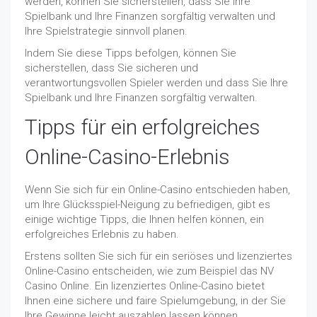
werden, können Sie sicherstellen, dass Sie Ihre
Spielbank und Ihre Finanzen sorgfältig verwalten und
Ihre Spielstrategie sinnvoll planen.
Indem Sie diese Tipps befolgen, können Sie
sicherstellen, dass Sie sicheren und
verantwortungsvollen Spieler werden und dass Sie Ihre
Spielbank und Ihre Finanzen sorgfältig verwalten.
Tipps für ein erfolgreiches
Online-Casino-Erlebnis
Wenn Sie sich für ein Online-Casino entschieden haben,
um Ihre Glücksspiel-Neigung zu befriedigen, gibt es
einige wichtige Tipps, die Ihnen helfen können, ein
erfolgreiches Erlebnis zu haben.
Erstens sollten Sie sich für ein seriöses und lizenziertes
Online-Casino entscheiden, wie zum Beispiel das NV
Casino Online. Ein lizenziertes Online-Casino bietet
Ihnen eine sichere und faire Spielumgebung, in der Sie
Ihre Gewinne leicht auszahlen lassen können.