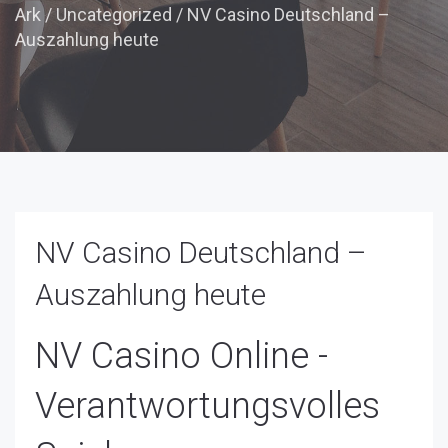
Ark
/
Uncategorized
/
NV Casino Deutschland –
Auszahlung heute
NV Casino Deutschland –
Auszahlung heute
NV Casino Online -
Verantwortungsvolles