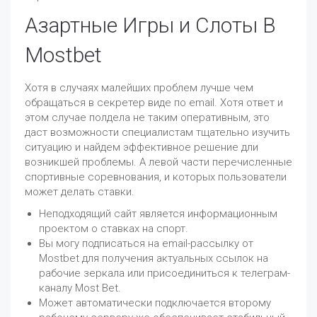
Азартные Игры и Слоты В
Mostbet
Хотя в случаях малейших проблем лучше чем
обращаться в секретер виде по email. Хотя ответ и
этом случае полдела не таким оперативным, это
даст возможности специалистам тщательно изучить
ситуацию и найдем эффективное решение дли
возникшей проблемы. А левой части перечисленные
спортивные соревнования, и которых пользователи
может делать ставки.
Неподходящий сайт является информационным
проектом о ставках на спорт.
Вы могу подписаться на email-рассылку от
Mostbet для получения актуальных ссылок на
рабочие зеркала или присоединиться к телеграм-
каналу Most Bet.
Может автоматически подключается второму