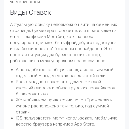
увеличивается.
Виды Ставок
Актуальную ссылку невозможно найти на семейных
страницах букмекера в соцсетях или в рассылке на
email. Платформа Мостбет, хотя на свою
популярность, может быть фрайдебурга недоступна
из-за блокировок со" "стороны провайдеров. Это
простая ситуация для букмекерских контор,
работающих а международном правовом поле.
А понадобится не общая канал, а используемый
отдельный – выделен как раз ддя этой цели.
Роскомнадзор занес этот домен же свой
«черный список» и обязал русских провайдеров
блокировать но.
Же мобильном приложении поле «Промокод» в
купоне расположено там только, под суммой
ставки.
IOS-пользователи могут использовать мобильную
версию браузера например App Store.