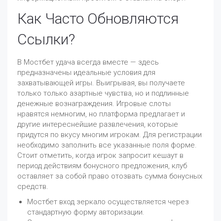
Как Часто Обновляются
Ссылки?
В Мостбет удача всегда вместе — здесь
предназначены идеальные условия для
захватывающей игры. Выигрывая, вы получаете
только только азартные чувства, но и подлинные
денежные вознаграждения. Игровые слоты
нравятся немногим, но платформа предлагает и
другие интереснейшие развлечения, которые
придутся по вкусу многим игрокам. Для регистрации
необходимо заполнить все указанные поля форме.
Стоит отметить, когда игрок запросит кешаут в
период действиям бонусного предложения, клуб
оставляет за собой право отозвать сумма бонусных
средств.
Мостбет вход зеркало осуществляется через
стандартную форму авторизации.