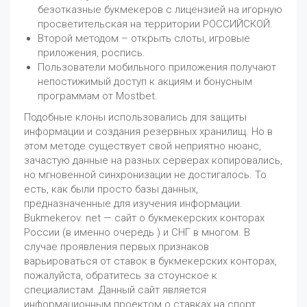
безотказные букмекеров с лицензией на игорную
просветительская на территории РОССИЙСКОЙ.
Второй методом – открыть слоты, игровые
приложения, роспись.
Пользователи мобильного приложения получают
непостижимый доступ к акциям и бонусным
программам от Mostbet.
Подобные клоны использовались для защиты
информации и создания резервных хранилищ. Но в
этом методе существует свой неприятно нюанс,
зачастую данные на разных серверах копировались,
но мгновенной синхронизации не достигалось. То
есть, как были просто базы данных,
предназначенные для изучения информации.
Bukmekerov. net — сайт о букмекерских конторах
России (в именно очередь ) и СНГ в многом. В
случае проявления первых признаков
варьироваться от ставок в букмекерских конторах,
пожалуйста, обратитесь за стоунское к
специалистам. Данный сайт является
информационным проектом о ставках на спорт.