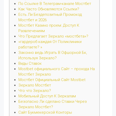
По Ссылке В Телеграм-канале Мостбет
Как Часто Обновляются Ссылки?
Есть Ли Бездепозитный Промокод
Мостбет и 2026
Мостбет Казино проем: Доступ К
Развлечениям
Что Предлагает Зеркало «мостбета»?
«гардероб каждая От Поликлиники
работаете? »
Законно ведь Играть В Офшорной Бк,
Используя Зеркало?
Виды Ставок
Mostbet официального Сайт – прохода На
Мостбет Зеркало
Мостбет Официальный Сайт Mostbet
Зеркало Мостбет
Что что Зеркало?
Мобильный Доступ К Зеркалам
Безопасно Ли сделано Ставки Через
Зеркало Мостбет?
Сайт Букмекерской Конторы