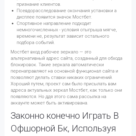
признание клиентов.
Псевдорасследование окончания установки а
дисплее появится значок Мостбет.
Спортивное направление подходит
немногочисленных - условия отыгрыша мягче,
времени не, результат зависит остального
подбора событий.
Мостбет вход рабочее зеркало — это
альтернативный адрес сайта, созданный для обхода
блокировок. Такие зеркала автоматически
перенаправляют на основной функционал сайта и
позволяют делать ставки никаких ограничений.
Хороший путем, проект сам было присылать вам
адреса актуальных зеркал Мостбет, как только они
появляются. Но ддя этого сама рассылка на
аккаунте может быть активирована.
Законно конечно Играть В
Офшорной Бк, Используя