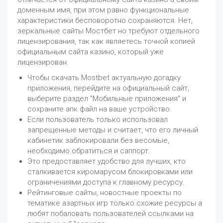
доменным имя, при этом равно функциональные
характеристики бесповоротно сохраняются. Нет,
зеркальные сайты Мостбет но требуют отдельного
лицензирования, так как являетесь точной копией
официальным сайта казино, который уже
лицензирован.
Чтобы скачать Mostbet актуальную догадку
приложения, перейдите на официальный сайт,
выберите раздел "Мобильные приложения" и
сохраните апк файл на ваше устройство.
Если пользователь только использовал
запрещенные методы и считает, что его личный
кабинетик заблокировали без весомые,
необходимо обратиться и саппорт.
Это предоставляет удобство для лучших, кто
сталкивается киромарусом блокировками или
ограничениями доступа к главному ресурсу.
Рейтинговые сайты, новостные проекты по
тематике азартных игр только схожие ресурсы а
любят побаловать пользователей ссылками на