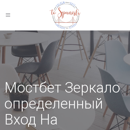
Toggle
navigation
Мостбет Зеркало
определенный
Вход На