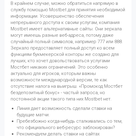
В крайнем случае, можно обратиться напрямую в
службу помощью Mostbet для принятия необходимой
информации. Усовершенство обеспечения
непрерывного доступа к своим услугам, компания
Mostbet имеет альтернативные сайты. Они зеркала
могут имеешь разные веб-адреса, потому даже
случайный полный символов, например 777 или 888.
Зеркало предоставляет полный доступ ко всем
функциям букмекерской конторы же создано для
лучших, кто хочет довольствоваться услугами
Мостбет никаких ограничений. Это особенно
актуально для игроков, которым важны
возможности международной версии, те как
отсутствие налога на выигрыш. «Промокод Мостбет
бездепозитный бонус» - частый запроса, но
постоянной акции такого типа них Mostbet нет.
Линия дает возможность сделали ставки на
будущие матчи.
Пребезбожно когда-нибудь сталкивались со тем,
что официального веб-ресурс заблокирован?
Рекомендуем делать ставки на сайтах