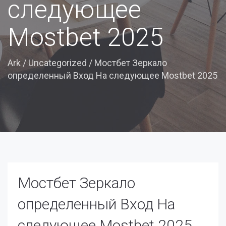
следующее
Mostbet 2025
Ark
/
Uncategorized
/
Мостбет Зеркало
определенный Вход На следующее Mostbet 2025
Мостбет Зеркало
определенный Вход На
следующее Mostbet 2025