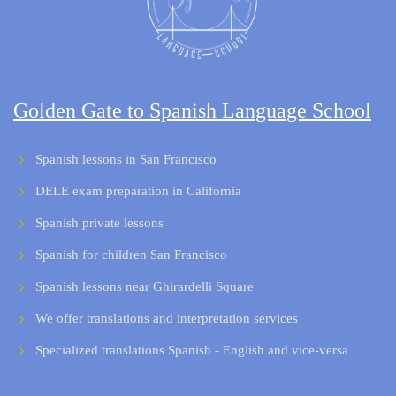
Golden Gate to Spanish Language School
Spanish lessons in San Francisco
DELE exam preparation in California
Spanish private lessons
Spanish for children San Francisco
Spanish lessons near Ghirardelli Square
We offer translations and interpretation services
Specialized translations Spanish - English and vice-versa