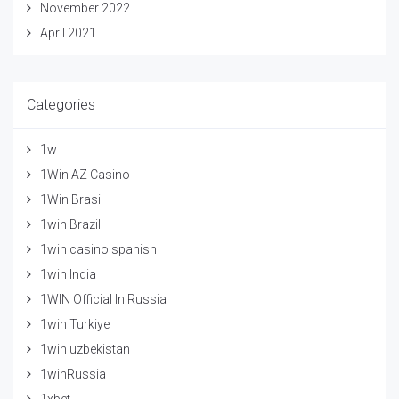
November 2022
April 2021
Categories
1w
1Win AZ Casino
1Win Brasil
1win Brazil
1win casino spanish
1win India
1WIN Official In Russia
1win Turkiye
1win uzbekistan
1winRussia