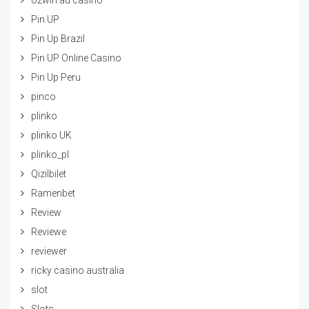
ozwin au casino
Pin UP
Pin Up Brazil
Pin UP Online Casino
Pin Up Peru
pinco
plinko
plinko UK
plinko_pl
Qizilbilet
Ramenbet
Review
Reviewe
reviewer
ricky casino australia
slot