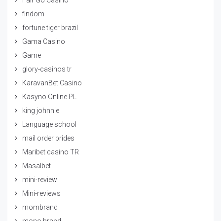
Fair Go Casino
findom
fortune tiger brazil
Gama Casino
Game
glory-casinos tr
KaravanBet Casino
Kasyno Online PL
king johnnie
Language school
mail order brides
Maribet casino TR
Masalbet
mini-review
Mini-reviews
mombrand