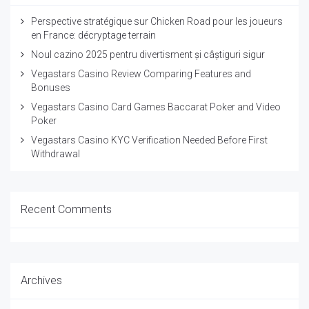
Perspective stratégique sur Chicken Road pour les joueurs
en France: décryptage terrain
Noul cazino 2025 pentru divertisment și câștiguri sigur
Vegastars Casino Review Comparing Features and
Bonuses
Vegastars Casino Card Games Baccarat Poker and Video
Poker
Vegastars Casino KYC Verification Needed Before First
Withdrawal
Recent Comments
Archives