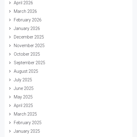
April 2026
March 2026
February 2026
January 2026
December 2025
November 2025
October 2025
September 2025
August 2025
July 2025
June 2025
May 2025
April 2025
March 2025
February 2025
January 2025