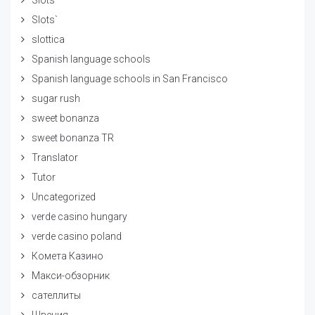
Slots
Slots`
slottica
Spanish language schools
Spanish language schools in San Francisco
sugar rush
sweet bonanza
sweet bonanza TR
Translator
Tutor
Uncategorized
verde casino hungary
verde casino poland
Комета Казино
Макси-обзорник
сателлиты