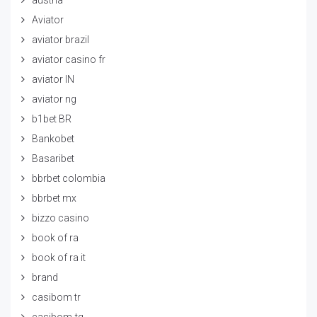
austria
Aviator
aviator brazil
aviator casino fr
aviator IN
aviator ng
b1bet BR
Bankobet
Basaribet
bbrbet colombia
bbrbet mx
bizzo casino
book of ra
book of ra it
brand
casibom tr