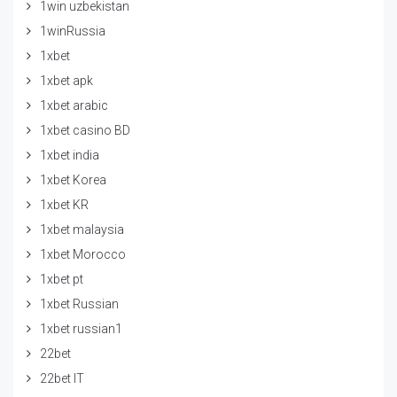
1win uzbekistan
1winRussia
1xbet
1xbet apk
1xbet arabic
1xbet casino BD
1xbet india
1xbet Korea
1xbet KR
1xbet malaysia
1xbet Morocco
1xbet pt
1xbet Russian
1xbet russian1
22bet
22bet IT