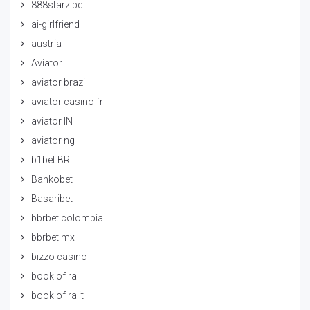
888starz bd
ai-girlfriend
austria
Aviator
aviator brazil
aviator casino fr
aviator IN
aviator ng
b1bet BR
Bankobet
Basaribet
bbrbet colombia
bbrbet mx
bizzo casino
book of ra
book of ra it