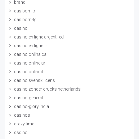
brand
casibom tr
casibom-tg
casino
casino en ligne argent reel
casino en ligne fr
casino onlina ca
casino online ar
casinò online it
casino svensk licens
casino zonder crucks netherlands
casino-general
casino-glory india
casinos
crazy time
csdino