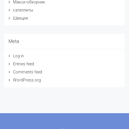
Макси-обзорник
сателлиты
Швеция
Meta
Log in
Entries feed
Comments feed
WordPress.org