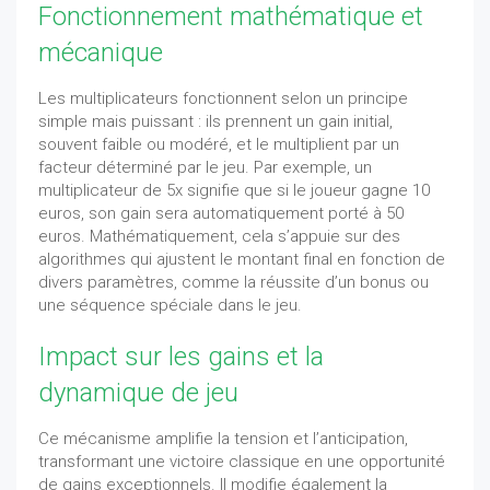
Fonctionnement mathématique et
mécanique
Les multiplicateurs fonctionnent selon un principe
simple mais puissant : ils prennent un gain initial,
souvent faible ou modéré, et le multiplient par un
facteur déterminé par le jeu. Par exemple, un
multiplicateur de 5x signifie que si le joueur gagne 10
euros, son gain sera automatiquement porté à 50
euros. Mathématiquement, cela s’appuie sur des
algorithmes qui ajustent le montant final en fonction de
divers paramètres, comme la réussite d’un bonus ou
une séquence spéciale dans le jeu.
Impact sur les gains et la
dynamique de jeu
Ce mécanisme amplifie la tension et l’anticipation,
transformant une victoire classique en une opportunité
de gains exceptionnels. Il modifie également la