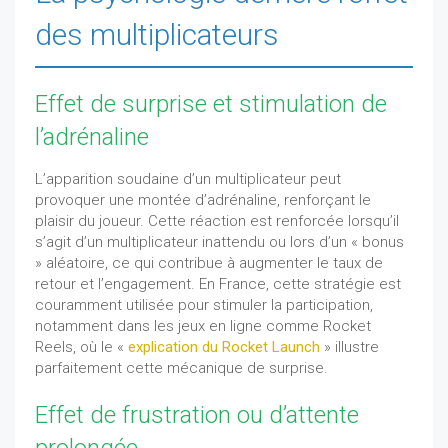
des multiplicateurs
Effet de surprise et stimulation de
l’adrénaline
L’apparition soudaine d’un multiplicateur peut
provoquer une montée d’adrénaline, renforçant le
plaisir du joueur. Cette réaction est renforcée lorsqu’il
s’agit d’un multiplicateur inattendu ou lors d’un « bonus
» aléatoire, ce qui contribue à augmenter le taux de
retour et l’engagement. En France, cette stratégie est
couramment utilisée pour stimuler la participation,
notamment dans les jeux en ligne comme Rocket
Reels, où le «
explication du Rocket Launch
» illustre
parfaitement cette mécanique de surprise.
Effet de frustration ou d’attente