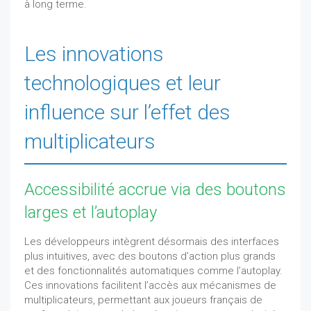
à long terme.
Les innovations
technologiques et leur
influence sur l’effet des
multiplicateurs
Accessibilité accrue via des boutons
larges et l’autoplay
Les développeurs intègrent désormais des interfaces
plus intuitives, avec des boutons d’action plus grands
et des fonctionnalités automatiques comme l’autoplay.
Ces innovations facilitent l’accès aux mécanismes de
multiplicateurs, permettant aux joueurs français de