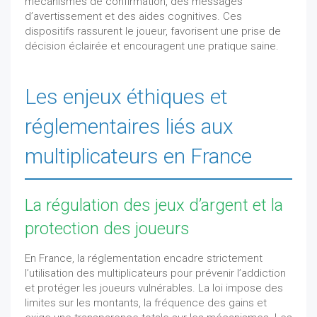
mécanismes de confirmation, des messages
d’avertissement et des aides cognitives. Ces
dispositifs rassurent le joueur, favorisent une prise de
décision éclairée et encouragent une pratique saine.
Les enjeux éthiques et
réglementaires liés aux
multiplicateurs en France
La régulation des jeux d’argent et la
protection des joueurs
En France, la réglementation encadre strictement
l’utilisation des multiplicateurs pour prévenir l’addiction
et protéger les joueurs vulnérables. La loi impose des
limites sur les montants, la fréquence des gains et