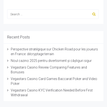
Recent Posts
Perspective stratégique sur Chicken Road pour les joueurs
en France: décryptage terrain
Noul cazino 2025 pentru divertisment și câștiguri sigur
Vegastars Casino Review Comparing Features and
Bonuses
Vegastars Casino Card Games Baccarat Poker and Video
Poker
Vegastars Casino KYC Verification Needed Before First
Withdrawal