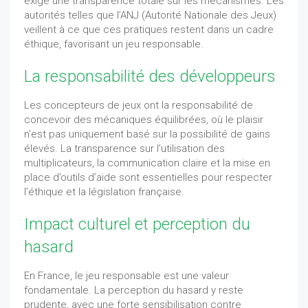
exige une transparence totale sur les mécanismes. Les
autorités telles que l’ANJ (Autorité Nationale des Jeux)
veillent à ce que ces pratiques restent dans un cadre
éthique, favorisant un jeu responsable.
La responsabilité des développeurs
Les concepteurs de jeux ont la responsabilité de
concevoir des mécaniques équilibrées, où le plaisir
n’est pas uniquement basé sur la possibilité de gains
élevés. La transparence sur l’utilisation des
multiplicateurs, la communication claire et la mise en
place d’outils d’aide sont essentielles pour respecter
l’éthique et la législation française.
Impact culturel et perception du
hasard
En France, le jeu responsable est une valeur
fondamentale. La perception du hasard y reste
prudente, avec une forte sensibilisation contre