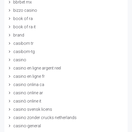
bbrbet mx
bizzo casino
book of ra
book of ra it
brand
casibom tr
casibom-tg
casino
casino en ligne argent reel
casino en ligne fr
casino onlina ca
casino online ar
casinò online it
casino svensk licens
casino zonder crucks netherlands
casino-general