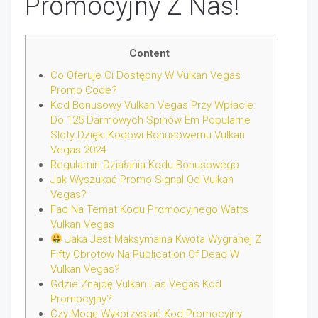
Promocyjny Z Nas!
Content
Co Oferuje Ci Dostępny W Vulkan Vegas
Promo Code?
Kod Bonusowy Vulkan Vegas Przy Wpłacie:
Do 125 Darmowych Spinów Em Popularne
Sloty Dzięki Kodowi Bonusowemu Vulkan
Vegas 2024
Regulamin Działania Kodu Bonusowego
Jak Wyszukać Promo Signal Od Vulkan
Vegas?
Faq Na Temat Kodu Promocyjnego Watts
Vulkan Vegas
Jaka Jest Maksymalna Kwota Wygranej Z
Fifty Obrotów Na Publication Of Dead W
Vulkan Vegas?
Gdzie Znajdę Vulkan Las Vegas Kod
Promocyjny?
Czy Mogę Wykorzystać Kod Promocyjny