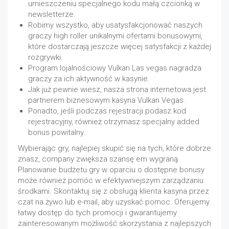
umieszczeniu specjalnego kodu małą czcionką w
newsletterze.
Robimy wszystko, aby usatysfakcjonować naszych
graczy high roller unikalnymi ofertami bonusowymi,
które dostarczają jeszcze więcej satysfakcji z każdej
rozgrywki.
Program lojalnościowy Vulkan Las vegas nagradza
graczy za ich aktywność w kasynie.
Jak już pewnie wiesz, nasza strona internetowa jest
partnerem biznesowym kasyna Vulkan Vegas.
Ponadto, jeśli podczas rejestracji podasz kod
rejestracyjny, również otrzymasz specjalny added
bonus powitalny.
Wybierając gry, najlepiej skupić się na tych, które dobrze
znasz, company zwiększa szansę em wygraną.
Planowanie budżetu gry w oparciu o dostępne bonusy
może również pomóc w efektywniejszym zarządzaniu
środkami. Skontaktuj się z obsługą klienta kasyna przez
czat na żywo lub e-mail, aby uzyskać pomoc. Oferujemy
łatwy dostęp do tych promocji i gwarantujemy
zainteresowanym możliwość skorzystania z najlepszych