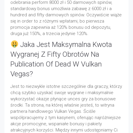
odebrania perform 8000 zł i 50 darmowych spinów,
standardowy bonus umożliwia zabawę z 6000 zł i a
hundred and fifty darmowych spinów. Oczywiście wiąże
się in order to z różnymi wpłatami, bo pierwsza
promocja zapewnia aż 120% bonusu od depozytu,
druga już 150%, a trzecia jedynie 120%.
Jaka Jest Maksymalna Kwota
Wygranej Z Fifty Obrotów Na
Publication Of Dead W Vulkan
Vegas?
Jest to niezwykle istotne szczególnie dla graczy, którzy
chcą szybko uzyskać swoje wygrane i maksymalnie
wykorzystać okazje płynące unces gry za bonusowe
środki. Ta strona, na której właśnie jesteś, to witryna
partnera handlowego Vulkan Vegas. Ściśle
współpracujemy z tym kasynem, oferując najróżniejsze
akcje promocyjne, wspaniałe bonusy i pakiety
atrakcyjnych korzyści. Między innymi udostępniamy Ci