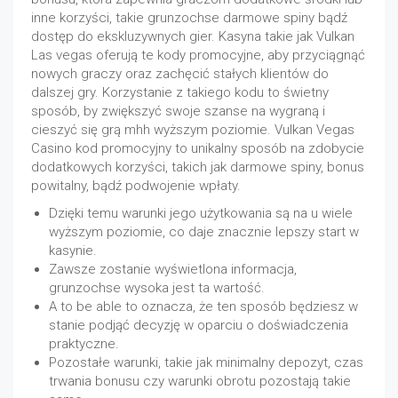
inne korzyści, takie grunzochse darmowe spiny bądź
dostęp do ekskluzywnych gier. Kasyna takie jak Vulkan
Las vegas oferują te kody promocyjne, aby przyciągnąć
nowych graczy oraz zachęcić stałych klientów do
dalszej gry. Korzystanie z takiego kodu to świetny
sposób, by zwiększyć swoje szanse na wygraną i
cieszyć się grą mhh wyższym poziomie. Vulkan Vegas
Casino kod promocyjny to unikalny sposób na zdobycie
dodatkowych korzyści, takich jak darmowe spiny, bonus
powitalny, bądź podwojenie wpłaty.
Dzięki temu warunki jego użytkowania są na u wiele
wyższym poziomie, co daje znacznie lepszy start w
kasynie.
Zawsze zostanie wyświetlona informacja,
grunzochse wysoka jest ta wartość.
A to be able to oznacza, że ten sposób będziesz w
stanie podjąć decyzję w oparciu o doświadczenia
praktyczne.
Pozostałe warunki, takie jak minimalny depozyt, czas
trwania bonusu czy warunki obrotu pozostają takie