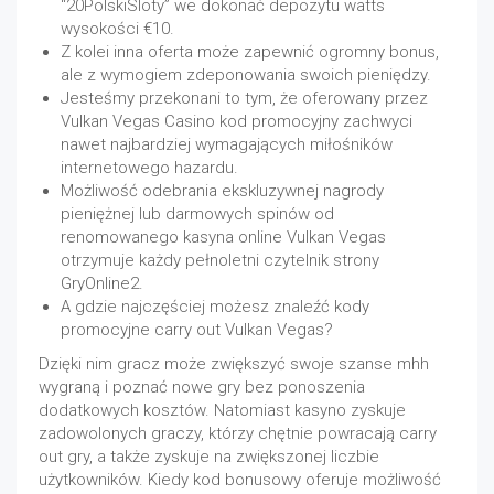
“20PolskiSloty” we dokonać depozytu watts
wysokości €10.
Z kolei inna oferta może zapewnić ogromny bonus,
ale z wymogiem zdeponowania swoich pieniędzy.
Jesteśmy przekonani to tym, że oferowany przez
Vulkan Vegas Casino kod promocyjny zachwyci
nawet najbardziej wymagających miłośników
internetowego hazardu.
Możliwość odebrania ekskluzywnej nagrody
pieniężnej lub darmowych spinów od
renomowanego kasyna online Vulkan Vegas
otrzymuje każdy pełnoletni czytelnik strony
GryOnline2.
A gdzie najczęściej możesz znaleźć kody
promocyjne carry out Vulkan Vegas?
Dzięki nim gracz może zwiększyć swoje szanse mhh
wygraną i poznać nowe gry bez ponoszenia
dodatkowych kosztów. Natomiast kasyno zyskuje
zadowolonych graczy, którzy chętnie powracają carry
out gry, a także zyskuje na zwiększonej liczbie
użytkowników. Kiedy kod bonusowy oferuje możliwość