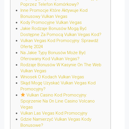
Poprzez Telefon Komórkowy?
Inne Promocje Które Aktywuje Kod
Bonusowy Vulkan Vegas
Kody Promocyjne Vulkan Vegas
Jakie Rodzaje Bonusów Mogą Być
Dostępne Za Pomocą Vulkan Vegas Kod?
Vulkan Vegas Kod Promocyjny: Sprawdź
Ofertę 2024
Na Jakie Typy Bonusów Może Być
Oferowany Kod Vulkan Vegas?
Rodzaje Bonusów W Kasynie On The Web
Vulkan Vegas
Wniosek O Kodach Vulkan Vegas
Skąd Mogę Uzyskać Vulkan Vegas Kod
Promocyjny?
Vulkan Casino Kod Promocyjny:
Spojrzenie Na On Line Casino Volcano
Vegas
Vulkan Las Vegas Kod Promocyjny
Gdzie Namierzyć Vulkan Vegas Kody
Bonusowe?