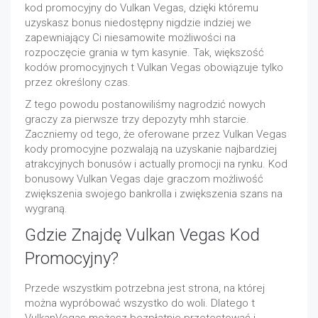
kod promocyjny do Vulkan Vegas, dzięki któremu
uzyskasz bonus niedostępny nigdzie indziej we
zapewniający Ci niesamowite możliwości na
rozpoczęcie grania w tym kasynie. Tak, większość
kodów promocyjnych t Vulkan Vegas obowiązuje tylko
przez określony czas.
Z tego powodu postanowiliśmy nagrodzić nowych
graczy za pierwsze trzy depozyty mhh starcie.
Zaczniemy od tego, że oferowane przez Vulkan Vegas
kody promocyjne pozwalają na uzyskanie najbardziej
atrakcyjnych bonusów i actually promocji na rynku. Kod
bonusowy Vulkan Vegas daje graczom możliwość
zwiększenia swojego bankrolla i zwiększenia szans na
wygraną.
Gdzie Znajdę Vulkan Vegas Kod
Promocyjny?
Przede wszystkim potrzebna jest strona, na której
można wypróbować wszystko do woli. Dlatego t
VulkanVegas możesz bezpłatnie przetestować i