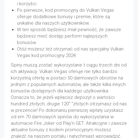
i korzyści.
Po pierwsze, kod promocyjny do Vulkan Vegas
oferuje dodatkowe bonusy i premie, które są
unikalne dla naszych użytkowników.
W ten sposób będziesz miał pewność, że zawsze
będziesz mieć dostęp perform najlepszych
bonusów.
Otóż możesz też otrzymać od nas specjalny Vulkan
Vegas kod promocyjny 2024.
Spiny muszą zostać wykorzystane t ciągu trzech dni od
ich aktywacji. Vulkan Vegas oferuje nie tylko bardzo
korzystną ofertę w postaci 50 darmowych obrotów na
jednym z popularnych automatów, ale także kilka innych
bonusów dostępnych dla każdego użytkownika.
Oznacza to, że jeżeli wpłacisz depozyt o wartości
hundred złotych, drugie 120" "złotych otrzymasz od nas
w prezencie! Po dokonaniu pierwszej wpłaty uzyskasz
od em 70 darmowych spinów do wykorzystania w
automacie Fire Joker od Play’n GET. Atrakcyjne i zawsze
aktualne bonusy z kodem promocyjnym możesz
znaleźć na naszym portalu i natychmiast wprowadzić