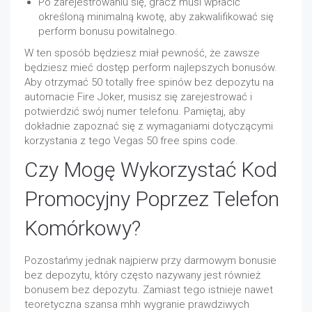
Po zarejestrowaniu się, gracz musi wpłacić
określoną minimalną kwotę, aby zakwalifikować się
perform bonusu powitalnego.
W ten sposób będziesz miał pewność, że zawsze
będziesz mieć dostęp perform najlepszych bonusów.
Aby otrzymać 50 totally free spinów bez depozytu na
automacie Fire Joker, musisz się zarejestrować i
potwierdzić swój numer telefonu. Pamiętaj, aby
dokładnie zapoznać się z wymaganiami dotyczącymi
korzystania z tego Vegas 50 free spins code.
Czy Mogę Wykorzystać Kod
Promocyjny Poprzez Telefon
Komórkowy?
Pozostańmy jednak najpierw przy darmowym bonusie
bez depozytu, który często nazywany jest również
bonusem bez depozytu. Zamiast tego istnieje nawet
teoretyczna szansa mhh wygranie prawdziwych