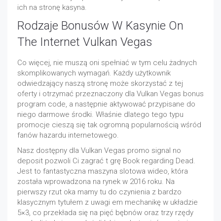
ich na stronę kasyna.
Rodzaje Bonusów W Kasynie On
The Internet Vulkan Vegas
Co więcej, nie muszą oni spełniać w tym celu żadnych
skomplikowanych wymagań. Każdy użytkownik
odwiedzający naszą stronę może skorzystać z tej
oferty i otrzymać przeznaczony dla Vulkan Vegas bonus
program code, a następnie aktywować przypisane do
niego darmowe środki. Właśnie dlatego tego typu
promocje cieszą się tak ogromną popularnością wśród
fanów hazardu internetowego.
Nasz dostępny dla Vulkan Vegas promo signal no
deposit pozwoli Ci zagrać t grę Book regarding Dead.
Jest to fantastyczna maszyna slotowa wideo, która
została wprowadzona na rynek w 2016 roku. Na
pierwszy rzut oka mamy tu do czynienia z bardzo
klasycznym tytułem z uwagi em mechanikę w układzie
5×3, co przekłada się na pięć bębnów oraz trzy rzędy