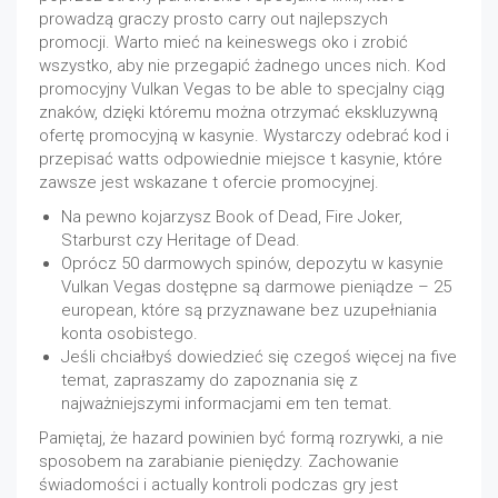
prowadzą graczy prosto carry out najlepszych
promocji. Warto mieć na keineswegs oko i zrobić
wszystko, aby nie przegapić żadnego unces nich. Kod
promocyjny Vulkan Vegas to be able to specjalny ciąg
znaków, dzięki któremu można otrzymać ekskluzywną
ofertę promocyjną w kasynie. Wystarczy odebrać kod i
przepisać watts odpowiednie miejsce t kasynie, które
zawsze jest wskazane t ofercie promocyjnej.
Na pewno kojarzysz Book of Dead, Fire Joker,
Starburst czy Heritage of Dead.
Oprócz 50 darmowych spinów, depozytu w kasynie
Vulkan Vegas dostępne są darmowe pieniądze – 25
european, które są przyznawane bez uzupełniania
konta osobistego.
Jeśli chciałbyś dowiedzieć się czegoś więcej na five
temat, zapraszamy do zapoznania się z
najważniejszymi informacjami em ten temat.
Pamiętaj, że hazard powinien być formą rozrywki, a nie
sposobem na zarabianie pieniędzy. Zachowanie
świadomości i actually kontroli podczas gry jest