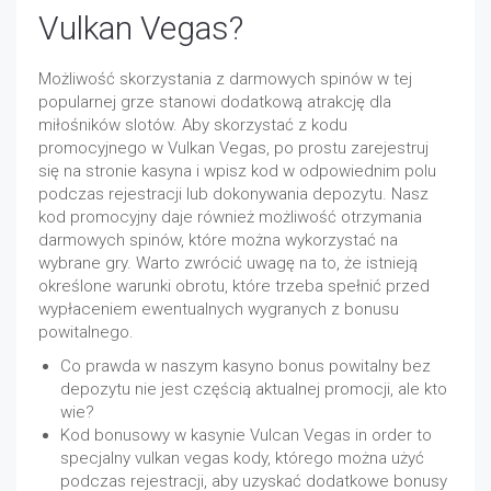
Vulkan Vegas?
Możliwość skorzystania z darmowych spinów w tej
popularnej grze stanowi dodatkową atrakcję dla
miłośników slotów. Aby skorzystać z kodu
promocyjnego w Vulkan Vegas, po prostu zarejestruj
się na stronie kasyna i wpisz kod w odpowiednim polu
podczas rejestracji lub dokonywania depozytu. Nasz
kod promocyjny daje również możliwość otrzymania
darmowych spinów, które można wykorzystać na
wybrane gry. Warto zwrócić uwagę na to, że istnieją
określone warunki obrotu, które trzeba spełnić przed
wypłaceniem ewentualnych wygranych z bonusu
powitalnego.
Co prawda w naszym kasyno bonus powitalny bez
depozytu nie jest częścią aktualnej promocji, ale kto
wie?
Kod bonusowy w kasynie Vulcan Vegas in order to
specjalny vulkan vegas kody, którego można użyć
podczas rejestracji, aby uzyskać dodatkowe bonusy