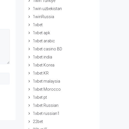
1win Turkiye
1win uzbekistan
1winRussia
1xbet
1xbet apk
1xbet arabic
1xbet casino BD
1xbet india
1xbet Korea
1xbet KR
1xbet malaysia
1xbet Morocco
1xbet pt
1xbet Russian
1xbet russian1
22bet