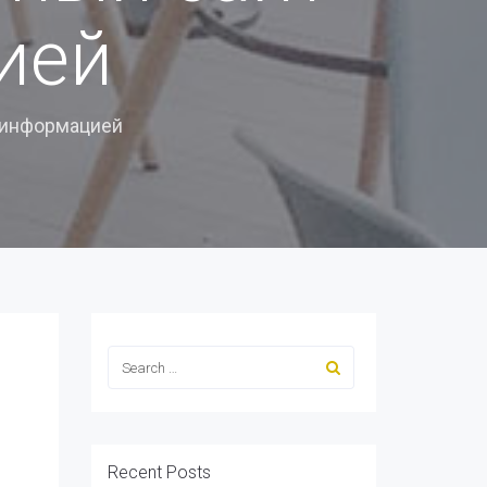
ией
й информацией
Recent Posts