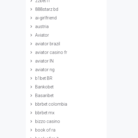
22bet IT
888starz bd
ai-girlfriend
austria
Aviator
aviator brazil
aviator casino fr
aviator IN
aviator ng
b1bet BR
Bankobet
Basaribet
bbrbet colombia
bbrbet mx
bizzo casino
book of ra