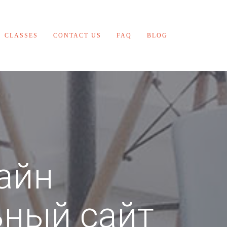
CLASSES
CONTACT US
FAQ
BLOG
айн
ьный сайт