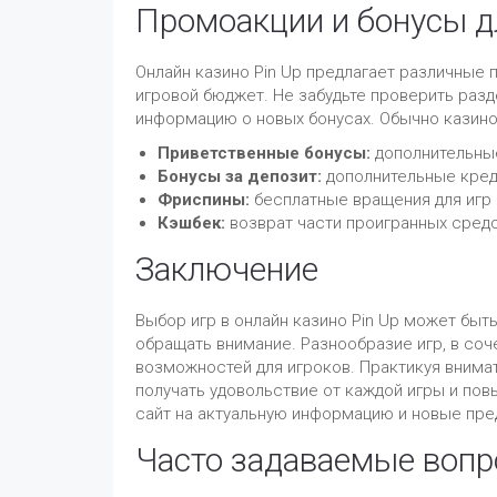
Промоакции и бонусы д
Онлайн казино Pin Up предлагает различные 
игровой бюджет. Не забудьте проверить разд
информацию о новых бонусах. Обычно казино
Приветственные бонусы:
дополнительные
Бонусы за депозит:
дополнительные кред
Фриспины:
бесплатные вращения для игр 
Кэшбек:
возврат части проигранных средс
Заключение
Выбор игр в онлайн казино Pin Up может быть
обращать внимание. Разнообразие игр, в соч
возможностей для игроков. Практикуя внима
получать удовольствие от каждой игры и пов
сайт на актуальную информацию и новые пр
Часто задаваемые вопр