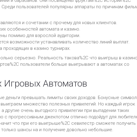
иний и барабанов. Они посвящены фруктам%2C истории%2C
. Среди пользователей популярны аппараты по причинам филь
авляются и сочетании с прочему для новых клиентов.
ких особенностей автомата и казино.
ены помимо для взрослой аудитории.
ется возможности устанавливать количество линий выплат.
а проходящих в казино турнирах.
вольно серьезно. Реальность такова%2C что выигрыш в казин
ертов%2C пользователи больше выигрывают а автоматах со
х Игровых Автоматов
ые деньги превышать лимиты своих доходов. Бонусные симво
и выиграем множество полезных привилегий. Но каждый игрок
а другие очень выгодного привилегии при выпадении таких
о с прогрессивным джекпотом отлично подойдут для любител
значит что при его выигрыше%2C севилестр сможете получить
 только шансы на и получение довольно небольшие.