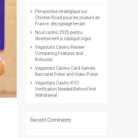
Perspective stratégique sur
Chicken Road pour les joueurs en
France: décryptage terrain
Noul cazino 2025 pentru
divertisment și câștiguri sigur
Vegastars Casino Review
Comparing Features and
Bonuses
Vegastars Casino Card Games
Baccarat Poker and Video Poker
Vegastars Casino KYC
Verification Needed Before First
Withdrawal
Recent Comments