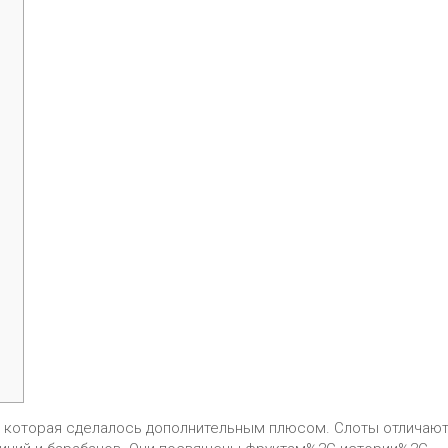
C которая сделалось дополнительным плюсом. Слоты отличаю