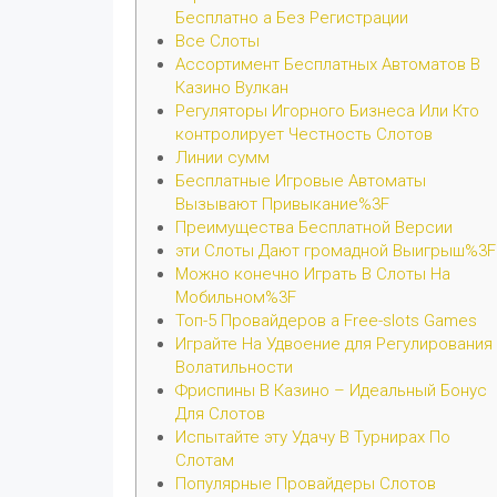
Бесплатно а Без Регистрации
Все Слоты
Ассортимент Бесплатных Автоматов В
Казино Вулкан
Регуляторы Игорного Бизнеса Или Кто
контролирует Честность Слотов
Линии сумм
Бесплатные Игровые Автоматы
Вызывают Привыкание%3F
Преимущества Бесплатной Версии
эти Слоты Дают громадной Выигрыш%3F
Можно конечно Играть В Слоты На
Мобильном%3F
Топ-5 Провайдеров а Free-slots Games
Играйте На Удвоение для Регулирования
Волатильности
Фриспины В Казино – Идеальный Бонус
Для Слотов
Испытайте эту Удачу В Турнирах По
Слотам
Популярные Провайдеры Слотов