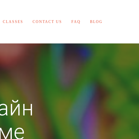
CLASSES
CONTACT US
FAQ
BLOG
айн
оме