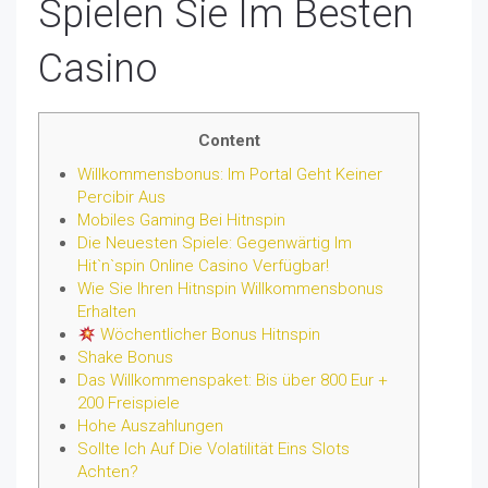
Spielen Sie Im Besten
Casino
Content
Willkommensbonus: Im Portal Geht Keiner
Percibir Aus
Mobiles Gaming Bei Hitnspin
Die Neuesten Spiele: Gegenwärtig Im
Hit`n`spin Online Casino Verfügbar!
Wie Sie Ihren Hitnspin Willkommensbonus
Erhalten
Wöchentlicher Bonus Hitnspin
Shake Bonus
Das Willkommenspaket: Bis über 800 Eur +
200 Freispiele
Hohe Auszahlungen
Sollte Ich Auf Die Volatilität Eins Slots
Achten?