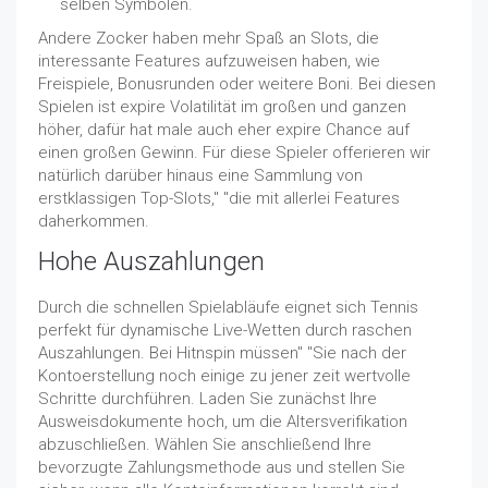
selben Symbolen.
Andere Zocker haben mehr Spaß an Slots, die
interessante Features aufzuweisen haben, wie
Freispiele, Bonusrunden oder weitere Boni. Bei diesen
Spielen ist expire Volatilität im großen und ganzen
höher, dafür hat male auch eher expire Chance auf
einen großen Gewinn. Für diese Spieler offerieren wir
natürlich darüber hinaus eine Sammlung von
erstklassigen Top-Slots," "die mit allerlei Features
daherkommen.
Hohe Auszahlungen
Durch die schnellen Spielabläufe eignet sich Tennis
perfekt für dynamische Live-Wetten durch raschen
Auszahlungen. Bei Hitnspin müssen" "Sie nach der
Kontoerstellung noch einige zu jener zeit wertvolle
Schritte durchführen. Laden Sie zunächst Ihre
Ausweisdokumente hoch, um die Altersverifikation
abzuschließen. Wählen Sie anschließend Ihre
bevorzugte Zahlungsmethode aus und stellen Sie