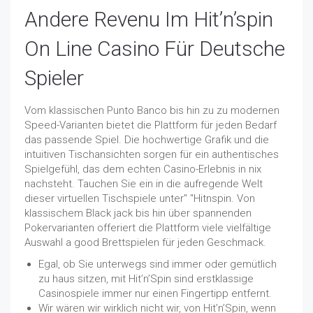
Andere Revenu Im Hit’n’spin
On Line Casino Für Deutsche
Spieler
Vom klassischen Punto Banco bis hin zu zu modernen
Speed-Varianten bietet die Plattform für jeden Bedarf
das passende Spiel. Die hochwertige Grafik und die
intuitiven Tischansichten sorgen für ein authentisches
Spielgefühl, das dem echten Casino-Erlebnis in nix
nachsteht. Tauchen Sie ein in die aufregende Welt
dieser virtuellen Tischspiele unter" "Hitnspin. Von
klassischem Black jack bis hin über spannenden
Pokervarianten offeriert die Plattform viele vielfältige
Auswahl a good Brettspielen für jeden Geschmack.
Egal, ob Sie unterwegs sind immer oder gemütlich
zu haus sitzen, mit Hit’n’Spin sind erstklassige
Casinospiele immer nur einen Fingertipp entfernt.
Wir wären wir wirklich nicht wir, von Hit’n’Spin, wenn