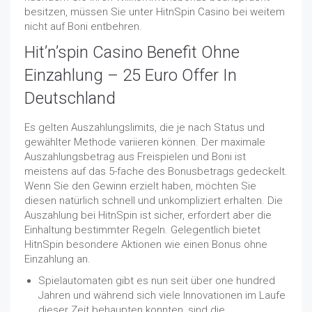
besitzen, müssen Sie unter HitnSpin Casino bei weitem
nicht auf Boni entbehren.
Hit’n’spin Casino Benefit Ohne
Einzahlung – 25 Euro Offer In
Deutschland
Es gelten Auszahlungslimits, die je nach Status und
gewählter Methode variieren können. Der maximale
Auszahlungsbetrag aus Freispielen und Boni ist
meistens auf das 5-fache des Bonusbetrags gedeckelt.
Wenn Sie den Gewinn erzielt haben, möchten Sie
diesen natürlich schnell und unkompliziert erhalten. Die
Auszahlung bei HitnSpin ist sicher, erfordert aber die
Einhaltung bestimmter Regeln. Gelegentlich bietet
HitnSpin besondere Aktionen wie einen Bonus ohne
Einzahlung an.
Spielautomaten gibt es nun seit über one hundred
Jahren und während sich viele Innovationen im Laufe
dieser Zeit behaupten konnten, sind die