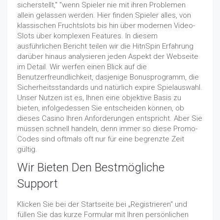
sicherstellt," "wenn Spieler nie mit ihren Problemen
allein gelassen werden. Hier finden Spieler alles, von
klassischen Fruchtslots bis hin über modernen Video-
Slots über komplexen Features. In diesem
ausführlichen Bericht teilen wir die HitnSpin Erfahrung
darüber hinaus analysieren jeden Aspekt der Webseite
im Detail. Wir werfen einen Blick auf die
Benutzerfreundlichkeit, dasjenige Bonusprogramm, die
Sicherheitsstandards und natürlich expire Spielauswahl.
Unser Nutzen ist es, Ihnen eine objektive Basis zu
bieten, infolgedessen Sie entscheiden können, ob
dieses Casino Ihren Anforderungen entspricht. Aber Sie
müssen schnell handeln, denn immer so diese Promo-
Codes sind oftmals oft nur für eine begrenzte Zeit
gültig.
Wir Bieten Den Bestmögliche
Support
Klicken Sie bei der Startseite bei „Registrieren“ und
füllen Sie das kurze Formular mit Ihren persönlichen