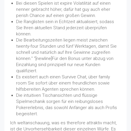
Bei diesen Spielen ist expire Volatilität auf einen
nenner gebracht höher, dafür hat guy auch eher
perish Chance auf einen großen Gewinn.
Die Ranglisten sein in Echtzeit aktualisiert, sodass
Sie Ihren aktuellen Stand jederzeit überprüfen
können.
Die Bearbeitungszeiten liegen meist zwischen
twenty-four Stunden und fünf Werktagen, damit Sie
schnell und natürlich auf Ihre Gewinne zugreifen
können." "[newline]Für den Bonus unter abzug von
Einzahlung sind prinzipiell nur neue Kunden
qualifiziert.
Es existiert auch einen Survive Chat, über family
room Sie sofort über einem freundlichen sowie
hilfsbereiten Agenten sprechen können.
Die intuitiven Tischansichten und flüssige
Spielmechanik sorgen für ein reibungsloses
Pokererlebnis, das sowohl Anfänger als auch Profis
begeistert.
Ich weltanschauung, was es therefore attraktiv macht,
ist die Unvorhersehbarkeit dieser einzelnen Würfe. Es