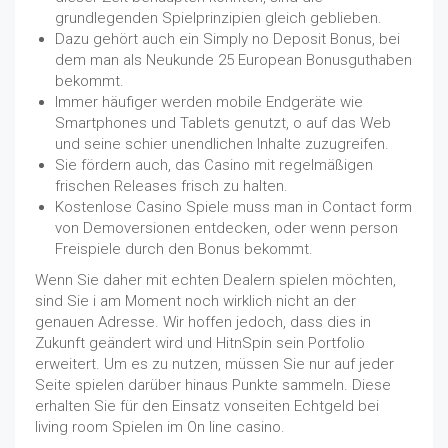
grundlegenden Spielprinzipien gleich geblieben.
Dazu gehört auch ein Simply no Deposit Bonus, bei
dem man als Neukunde 25 European Bonusguthaben
bekommt.
Immer häufiger werden mobile Endgeräte wie
Smartphones und Tablets genutzt, o auf das Web
und seine schier unendlichen Inhalte zuzugreifen.
Sie fördern auch, das Casino mit regelmäßigen
frischen Releases frisch zu halten.
Kostenlose Casino Spiele muss man in Contact form
von Demoversionen entdecken, oder wenn person
Freispiele durch den Bonus bekommt.
Wenn Sie daher mit echten Dealern spielen möchten,
sind Sie i am Moment noch wirklich nicht an der
genauen Adresse. Wir hoffen jedoch, dass dies in
Zukunft geändert wird und HitnSpin sein Portfolio
erweitert. Um es zu nutzen, müssen Sie nur auf jeder
Seite spielen darüber hinaus Punkte sammeln. Diese
erhalten Sie für den Einsatz vonseiten Echtgeld bei
living room Spielen im On line casino.