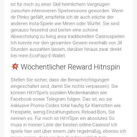
ist für mich zu einer Skill heimlichem Vergnügen
zwischen intensiveren Spielsessions geworden. Wenn
dir Plinko gefällt, empfehle ich dir auch etliche der
anderen Insta-Spiele wie Minen oder Würfel. Sie sind
genauso fesselnd und bieten eine schöne
Abwechslung zu living area traditionellen Casinospielen.
Ich konnte mir den gesamten Gewinn innerhalb von 24
Stunden auszahlen lassen, darüber hinaus zwar direkt
bei mein EcoPayz-E-Wallet.
Wöchentlicher Reward Hitnspin
Stellen Sie sicher, dass die Benachrichtigungen
eingeschaltet sind, damit Sie nichts verpassen). Sie
können Hit'n'Spin's sozialen Medienkanälen wie
Facebook sowie Telegram folgen. Das ist, wo sie
exklusive Promo-Codes total häufig für Klamotten wie
Freispiele, wenig Einzahlungsboni, Reload-Boni, Sie
nennen es. Für mich ist Hit'n'Spin ein absolutes So
muss in meiner Liste der besten online-Casinos! Ich
spiele hier seit über einem Jahr regelmäßig, ebenso ich