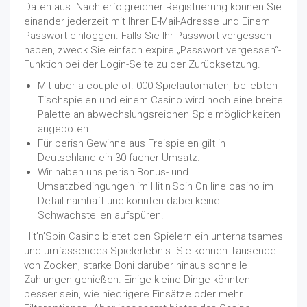
Daten aus. Nach erfolgreicher Registrierung können Sie
einander jederzeit mit Ihrer E-Mail-Adresse und Einem
Passwort einloggen. Falls Sie Ihr Passwort vergessen
haben, zweck Sie einfach expire „Passwort vergessen“-
Funktion bei der Login-Seite zu der Zurücksetzung.
Mit über a couple of. 000 Spielautomaten, beliebten
Tischspielen und einem Casino wird noch eine breite
Palette an abwechslungsreichen Spielmöglichkeiten
angeboten.
Für perish Gewinne aus Freispielen gilt in
Deutschland ein 30-facher Umsatz.
Wir haben uns perish Bonus- und
Umsatzbedingungen im Hit'n'Spin On line casino im
Detail namhaft und konnten dabei keine
Schwachstellen aufspüren.
Hit’n’Spin Casino bietet den Spielern ein unterhaltsames
und umfassendes Spielerlebnis. Sie können Tausende
von Zocken, starke Boni darüber hinaus schnelle
Zahlungen genießen. Einige kleine Dinge könnten
besser sein, wie niedrigere Einsätze oder mehr