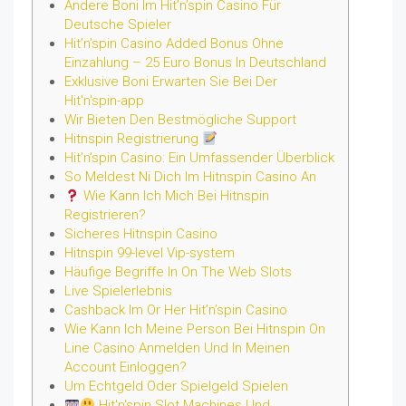
Andere Boni Im Hit’n’spin Casino Für
Deutsche Spieler
Hit’n’spin Casino Added Bonus Ohne
Einzahlung – 25 Euro Bonus In Deutschland
Exklusive Boni Erwarten Sie Bei Der
Hit'n'spin-app
Wir Bieten Den Bestmögliche Support
Hitnspin Registrierung
Hit’n’spin Casino: Ein Umfassender Überblick
So Meldest Ni Dich Im Hitnspin Casino An
Wie Kann Ich Mich Bei Hitnspin
Registrieren?
Sicheres Hitnspin Casino
Hitnspin 99-level Vip-system
Häufige Begriffe In On The Web Slots
Live Spielerlebnis
Cashback Im Or Her Hit’n’spin Casino
Wie Kann Ich Meine Person Bei Hitnspin On
Line Casino Anmelden Und In Meinen
Account Einloggen?
Um Echtgeld Oder Spielgeld Spielen
Hit'n'spin Slot Machines Und