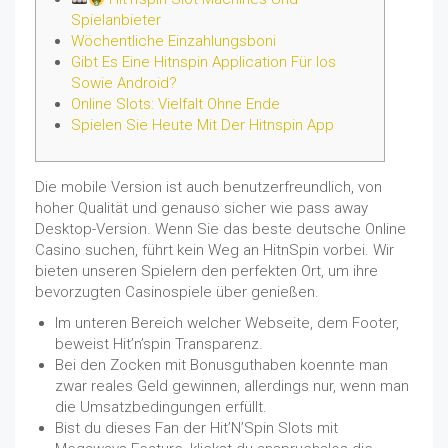
Spielanbieter
Wöchentliche Einzahlungsboni
Gibt Es Eine Hitnspin Application Für Ios
Sowie Android?
Online Slots: Vielfalt Ohne Ende
Spielen Sie Heute Mit Der Hitnspin App
Die mobile Version ist auch benutzerfreundlich, von
hoher Qualität und genauso sicher wie pass away
Desktop-Version. Wenn Sie das beste deutsche Online
Casino suchen, führt kein Weg an HitnSpin vorbei. Wir
bieten unseren Spielern den perfekten Ort, um ihre
bevorzugten Casinospiele über genießen.
Im unteren Bereich welcher Webseite, dem Footer,
beweist Hit’n’spin Transparenz.
Bei den Zocken mit Bonusguthaben koennte man
zwar reales Geld gewinnen, allerdings nur, wenn man
die Umsatzbedingungen erfüllt.
Bist du dieses Fan der Hit’N’Spin Slots mit