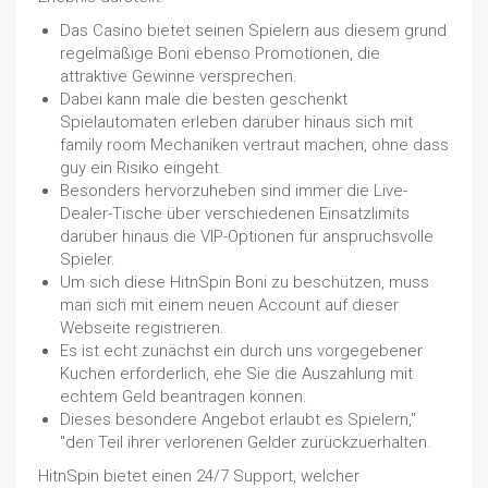
Das Casino bietet seinen Spielern aus diesem grund
regelmäßige Boni ebenso Promotionen, die
attraktive Gewinne versprechen.
Dabei kann male die besten geschenkt
Spielautomaten erleben darüber hinaus sich mit
family room Mechaniken vertraut machen, ohne dass
guy ein Risiko eingeht.
Besonders hervorzuheben sind immer die Live-
Dealer-Tische über verschiedenen Einsatzlimits
darüber hinaus die VIP-Optionen für anspruchsvolle
Spieler.
Um sich diese HitnSpin Boni zu beschützen, muss
man sich mit einem neuen Account auf dieser
Webseite registrieren.
Es ist echt zunächst ein durch uns vorgegebener
Kuchen erforderlich, ehe Sie die Auszahlung mit
echtem Geld beantragen können.
Dieses besondere Angebot erlaubt es Spielern,"
"den Teil ihrer verlorenen Gelder zurückzuerhalten.
HitnSpin bietet einen 24/7 Support, welcher