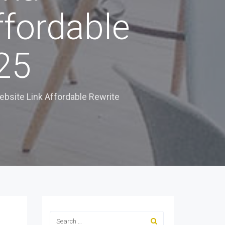
ffordable
25
bsite Link Affordable Rewrite