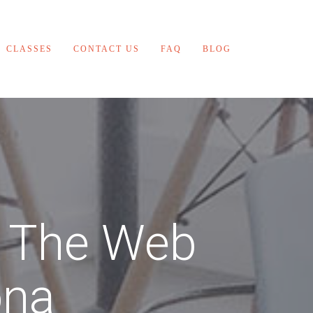
CLASSES
CONTACT US
FAQ
BLOG
n The Web
ona