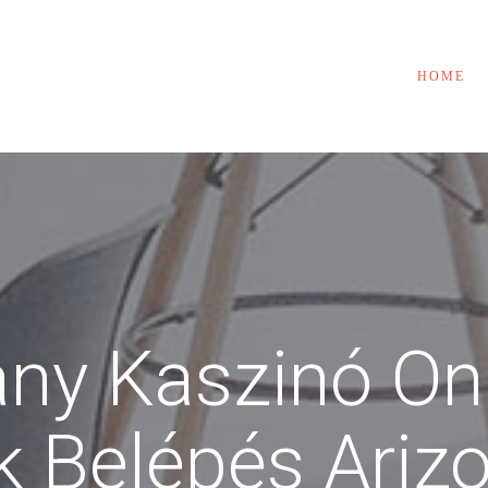
HOME
any Kaszinó O
 Belépés Ariz