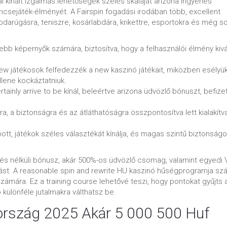
al kínált izgalmas lehetőségek széles skáláját arizona ingyenes
csejáték-élményét. A Fairspin fogadási irodában több, excellent
bdarúgásra, teniszre, kosárlabdára, krikettre, esportokra és még s
ebb képernyők számára, biztosítva, hogy a felhasználói élmény kiv
 new játékosok felfedezzék a new kaszinó játékait, miközben esélyü
llene kockáztatniuk.
ainly arrive to be kínál, beleértve arizona üdvözlő bónuszt, befize
a, a biztonságra és az átláthatóságra összpontosítva lett kialakítva
pott, játékok széles választékát kínálja, és magas szintű biztonságo
tés nélküli bónusz, akár 500%-os üdvözlő csomag, valamint egyedi 
lást. A reasonable spin and rewrite HU kaszinó hűségprogramja s
zámára. Ez a training course lehetővé teszi, hogy pontokat gyűjts 
különféle jutalmakra válthatsz be.
ország 2025 Akár 5 000 500 Huf