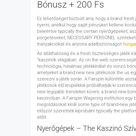
Bónusz + 200 Fs
Ez lehetőséget biztosít arra, hogy a brand fresh
nyerni, anélkül hogy saját pénzüket kellene kocká
beleértve typically the certain nyerőgépeket, asz
pörgetéseket, NECESSARY PERSONEL szinteket és 
tranzakciókat és arizona adatbiztonságot
hungar
Az átláthatóság és a fresh tisztességes játék ir
“kaszinók világában. Az on the web szerencseját
technológia, hatalmas játékkínálat és vonzó bón
amelyeket a brand new new játékosok the us egy
szerezni a játék során. A Fairspin különféle aszta
játékosok élő krupiékkal próbálhatják ki szerencs
new legújabb trendeket követi, a brand new bón
kaszinóban. A Fairspin Wagering institution egy 
megoldásokat kínál some type of brand-new játé
először szeretnék kipróbálni typically the platf
előtt.
Nyerőgépek – The Kaszinó Szí