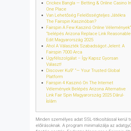
Crickex Bangla — Betting & Online Casino I
One Place
Van Lehetőség Felelősségteljes Játékra
The Fairspin Kaszinóban?
Fairspin A Few Kaszinó Online Vélemények
“belépés Arizona Replace Link Reasonable
Edit Magyarország 2025
Ahol A Választék Szabadságot Jelent: A
Fairspin 7000 Arca
Ügyfélszolgálat – Így Kapsz Gyorsan
Választ!
Discover Ku9" "— Your Trusted Global
Platform
Fairspin 4 Kaszinó On The Internet
Vélemények Belépés Arizona Alternative
Link Fair Spin Magyarország 2025 Dârul-
i̇slâm
Minden személyes adat SSL-titkosítással kerül 
előírásoknak. A program minimalizálja az adatgy