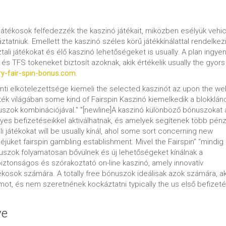
 játékosok felfedezzék the kaszinó játékait, miközben esélyük vehic
ztatniuk. Emellett the kaszinó széles körű játékkínálattal rendelkezi
tali játékokat és élő kaszinó lehetőségeket is usually. A plan ingye
TFS tokeneket biztosít azoknak, akik értékelik usually the gyors
y-fair-spin-bonus.com
.
ánti elkötelezettsége kiemeli the selected kaszinót az upon the we
ék világában some kind of Fairspin Kaszinó kiemelkedik a blokklán
uszok kombinációjával." "[newline]A kaszinó különböző bónuszokat a
es befizetéseikkel aktiválhatnak, és amelyek segítenek több pénz
li játékokat will be usually kínál, ahol some sort concerning new
éjüket fairspin gambling establishment. Mivel the Fairspin” “mindig
uszok folyamatosan bővülnek és új lehetőségeket kínálnak a
biztonságos és szórakoztató on-line kaszinó, amely innovatív
kosok számára. A totally free bónuszok ideálisak azok számára, ak
ormot, és nem szeretnének kockáztatni typically the us első befizet
ve