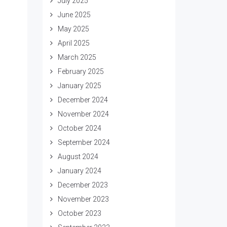
July 2025
June 2025
May 2025
April 2025
March 2025
February 2025
January 2025
December 2024
November 2024
October 2024
September 2024
August 2024
January 2024
December 2023
November 2023
October 2023