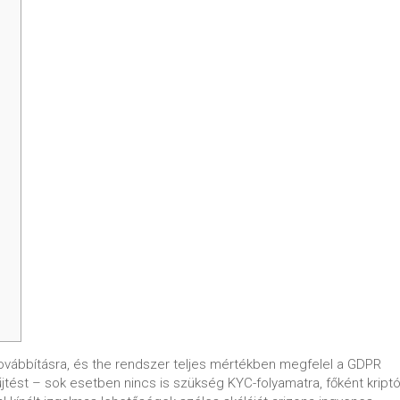
n
”
továbbításra, és the rendszer teljes mértékben megfelel a GDPR
űjtést – sok esetben nincs is szükség KYC-folyamatra, főként kript