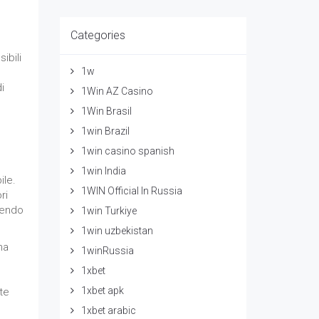
Categories
ibili
1w
i
1Win AZ Casino
1Win Brasil
1win Brazil
1win casino spanish
1win India
ile.
1WIN Official In Russia
ri
dendo
1win Turkiye
1win uzbekistan
na
1winRussia
1xbet
1xbet apk
te
1xbet arabic