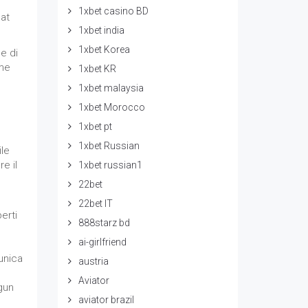
1xbet casino BD
 at
1xbet india
1xbet Korea
e di
ome
1xbet KR
1xbet malaysia
1xbet Morocco
1xbet pt
1xbet Russian
ile
e il
1xbet russian1
22bet
22bet IT
erti
888starz bd
ai-girlfriend
unica
austria
Aviator
lgun
aviator brazil