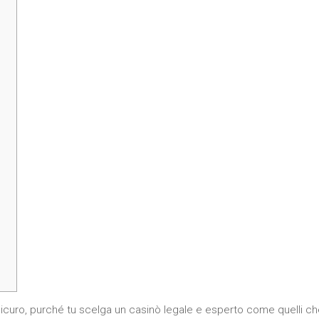
icuro, purché tu scelga un casinò legale e esperto come quelli c