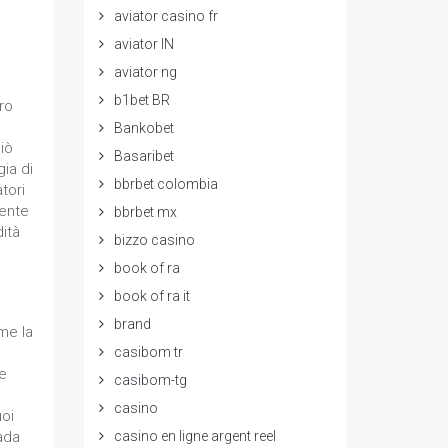
aviator casino fr
aviator IN
aviator ng
b1bet BR
ro
Bankobet
Ciò
Basaribet
gia di
bbrbet colombia
tori
sente
bbrbet mx
dità
bizzo casino
book of ra
book of ra it
brand
ome la
casibom tr
le
casibom-tg
casino
uoi
pada
casino en ligne argent reel