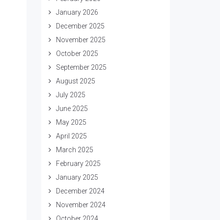
January 2026
December 2025
November 2025
October 2025
September 2025
August 2025
July 2025
June 2025
May 2025
April 2025
March 2025
February 2025
January 2025
December 2024
November 2024
October 2024