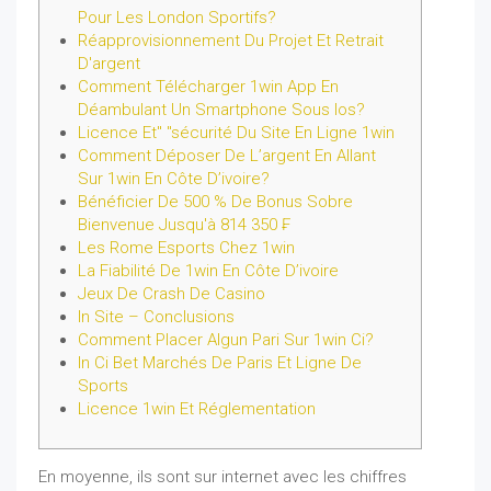
Pour Les London Sportifs?
Réapprovisionnement Du Projet Et Retrait
D'argent
Comment Télécharger 1win App En
Déambulant Un Smartphone Sous Ios?
Licence Et" "sécurité Du Site En Ligne 1win
Comment Déposer De L’argent En Allant
Sur 1win En Côte D’ivoire?
Bénéficier De 500 % De Bonus Sobre
Bienvenue Jusqu'à 814 350 ₣
Les Rome Esports Chez 1win
La Fiabilité De 1win En Côte D’ivoire
Jeux De Crash De Casino
In Site – Conclusions
Comment Placer Algun Pari Sur 1win Ci?
In Ci Bet Marchés De Paris Et Ligne De
Sports
Licence 1win Et Réglementation
En moyenne, ils sont sur internet avec les chiffres