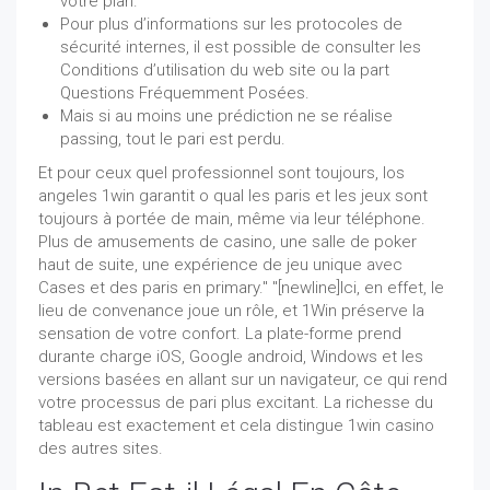
votre plan.
Pour plus d’informations sur les protocoles de
sécurité internes, il est possible de consulter les
Conditions d’utilisation du web site ou la part
Questions Fréquemment Posées.
Mais si au moins une prédiction ne se réalise
passing, tout le pari est perdu.
Et pour ceux quel professionnel sont toujours, los
angeles 1win garantit o qual les paris et les jeux sont
toujours à portée de main, même via leur téléphone.
Plus de amusements de casino, une salle de poker
haut de suite, une expérience de jeu unique avec
Cases et des paris en primary." "[newline]Ici, en effet, le
lieu de convenance joue un rôle, et 1Win préserve la
sensation de votre confort. La plate-forme prend
durante charge iOS, Google android, Windows et les
versions basées en allant sur un navigateur, ce qui rend
votre processus de pari plus excitant. La richesse du
tableau est exactement et cela distingue 1win casino
des autres sites.