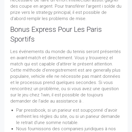
des coupe en argent. Pour transférer l’argent i solde du
prize vers le strategy principal, il est possible de
d’abord remplir les problems de mise.
Bonus Express Pour Les Paris
Sportifs
Les événements du monde du tennis seront présentés
en avant-match et directement. Vous y trouverez el
match qui est capable d’attirer le présent attention.
Cette méthode d’enregistrement est are generally plus
populaire, vehicle elle ne nécessite pas maint données
et le processus prend quelques secondes. Si vous
rencontrez un problème, ou si vous avez une question
sur le jeu chez 1win, il est possible de toujours
demander de l’aide au assistance à .
Par pressbook, si un parieur est soupçonné d’avoir
enfreint les règles du site, ou si un parieur demande
le retrait d’une somme notable.
Nous fournissons des companies juridiques à nos