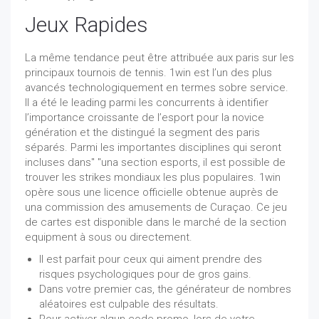
Jeux Rapides
La même tendance peut être attribuée aux paris sur les
principaux tournois de tennis. 1win est l’un des plus
avancés technologiquement en termes sobre service.
Il a été le leading parmi les concurrents à identifier
l’importance croissante de l’esport pour la novice
génération et the distingué la segment des paris
séparés. Parmi les importantes disciplines qui seront
incluses dans" "una section esports, il est possible de
trouver les strikes mondiaux les plus populaires. 1win
opère sous une licence officielle obtenue auprès de
una commission des amusements de Curaçao. Ce jeu
de cartes est disponible dans le marché de la section
equipment à sous ou directement.
Il est parfait pour ceux qui aiment prendre des
risques psychologiques pour de gros gains.
Dans votre premier cas, the générateur de nombres
aléatoires est culpable des résultats.
Pour activer algun code promo, lors de votre