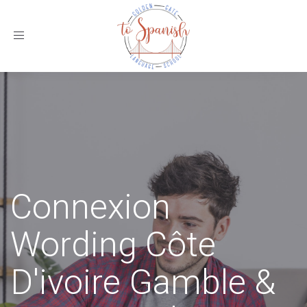
Toggle
navigation
Connexion
Wording Côte
D'ivoire Gamble &