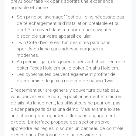
prévu pour faire kklk paris sportifs une expérience
agréable et variée.
Son principal avantage" "est qu’il eine nécessite pas
de téléchargement ni d’installation préalable et qu’il
peut être ouvert dans n’importe quel navigateur
disponible sur votre appareil cellular.
1win Côte d'ivoire est l'un des sites para paris
sportifs en ligne qui s'adresse aux joueurs
modernes.
Au premier gain, des joueurs peuvent choisir entre le
poker Texas Hold'em ou le poker Omaha Hold'em.
Les cybernautes peuvent également profiter de
divers praise de jeux a respeito de casino 1win.
Directement sur are generally couverture du tableau,
vous pouvez voir le nom, la positionnement et d'autres
détails. Au lancement, les utilisateurs ne pourront pas
placer para paris dans una démo. Mais arianne existe
une choice pour regarder le flux sans engagement
directe. L'interface propose des sections serve
apprendre les règles, discuter, un panneau de contrôle
dieses paris, l'historique et d'autres widgets.