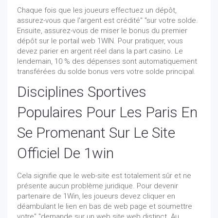
Chaque fois que les joueurs effectuez un dépôt,
assurez-vous que l'argent est crédité" "sur votre solde.
Ensuite, assurez-vous de miser le bonus du premier
dépôt sur le portail web 1WIN. Pour pratiquer, vous
devez parier en argent réel dans la part casino. Le
lendemain, 10 % des dépenses sont automatiquement
transférées du solde bonus vers votre solde principal.
Disciplines Sportives
Populaires Pour Les Paris En
Se Promenant Sur Le Site
Officiel De 1win
Cela signifie que le web-site est totalement sûr et ne
présente aucun problème juridique. Pour devenir
partenaire de 1Win, les joueurs devez cliquer en
déambulant le lien en bas de web page et soumettre
votre" "demande sur un web site web distinct. Au