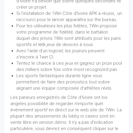
d’Ivoire n’a besoin que sobre quelques secondes fill
créer un projet.
Si l’installation de 1Win Côte d’Ivoire APK a réussi, un
raccourci pour le lancer apparaîtra sur the bureau.
Pour les utilisateurs les plus fidèles, 1Win propose
votre programme de fidélité, dans le battalion
duquel des jetons 1Win sont attribués pour les paris
sportifs et kklk jeux de devices à sous.
Avec l’aide d’un logiciel, les joueurs peuvent
s’inscrire à 1win CI.
Tentez le chance à ces jeux et gagnez un prize pool
des milliers sobre fois votre most recognized pari.
Les sports fantastiques durante ligne vous
permettent de faire des pronostics tout sobre
alignant une équipe composée d’athlètes réels.
Les parieurs enregistrés de Côte d’Ivoire ont los
angeles possibilité de regarder n’importe quel
événement sportif en direct sur le web site de 1Win. La
plupart des amusements du lobby ni casino sont en
vente libre en version démo. Il n’y a pas d’indication
particulière, vous devrez en conséquent cliquer sur le