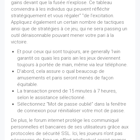
gains devant que la fusée n’explose. Ce tableau
conviendra à les individus qui peuvent réfléchir
stratégiquement et vous régaler" "de l’excitation.
Appliquez également un certain nombre de tactiques
ainsi que de stratégies à ce jeu, qui ne sera passing un
outil déraisonnable pouvant mener votre pari à la
victoire.
Et pour ceux qui sont toujours, are generally 1win
garantit os quais les paris ain les jeux deviennent
toujours à portée de main, même via leur téléphone.
D’abord, cela assure o qual beaucoup de
amusements et paris seront menés de façon
équitable.
La transaction prend de 15 minutes à 7 heures,
selon le assistance sélectionné.
Sélectionnez “Mot de passe oublié” dans la fenêtre
de connexion pour réinitialiser votre mot de passe.
De plus, le forum internet protège les communiqué
personnelles et bancaires de ses utilisateurs grâce aux
protocoles de sécurité SSL. Ici, les joueurs n’ont pas
nécessaire de faire un effort intellectuel assist gagner