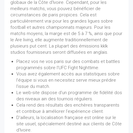
globaux de la Côte d'Ivoire. Cependant, pour les
meilleurs matchs, vous pouvez bénéficier de
circumstances de paris propices. Cela est
particulièrement vrai pour les grandes ligues sobre
football et autres championnats majeurs. Pour les
matchs moyens, la marge est de 5 à 7 %, ainsi que pour
le Are living, elle augmente traditionnellement de
plusieurs put cent. La plupart des émissions kklk
studios fournisseurs seront diffusées en anglais.
Placez vos ne vos paris sur des combats et battles
programmés sobre l’UFC Fight Nighttime.
Vous avez également accès aux statistiques sobre
l’équipe si vous en necesitez serve mieux prédire
l’issue du match.
Le web-site dispose d'un programme de fidélité dos
des niveaux ain des tournois réguliers.
Cela rend des résultats des enchères transparents
et contribue à améliorer l’expérience client.
D'ailleurs, la localisation française est online sur le
site usuel, spécialement destiné aux clients de Côte
d'Ivoire.