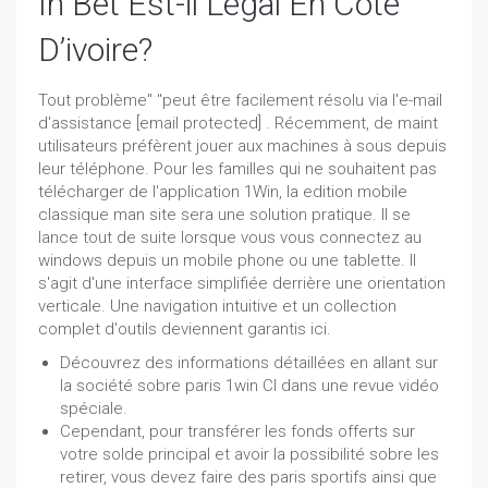
In Bet Est-il Légal En Côte
D’ivoire?
Tout problème" "peut être facilement résolu via l'e-mail
d'assistance [email protected] . Récemment, de maint
utilisateurs préfèrent jouer aux machines à sous depuis
leur téléphone. Pour les familles qui ne souhaitent pas
télécharger de l'application 1Win, la edition mobile
classique man site sera une solution pratique. Il se
lance tout de suite lorsque vous vous connectez au
windows depuis un mobile phone ou une tablette. Il
s'agit d'une interface simplifiée derrière une orientation
verticale. Une navigation intuitive et un collection
complet d'outils deviennent garantis ici.
Découvrez des informations détaillées en allant sur
la société sobre paris 1win CI dans une revue vidéo
spéciale.
Cependant, pour transférer les fonds offerts sur
votre solde principal et avoir la possibilité sobre les
retirer, vous devez faire des paris sportifs ainsi que