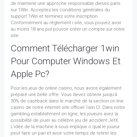
de maintenir une approche responsable dieses paris
sur 1Win. Acceptez les conditions générales du
support 1Win et terminez votre inscription.
Conformément au règlement i site, vous pouvez avoir
au moins 18 ans put pouvoir créer un compte sur notre
site.
Comment Télécharger 1win
Pour Computer Windows Et
Apple Pc?
Pour les jeux de online casino, nous avons également
préparé une belle offre. Vous devez obtenir jusqu’à
30% de cashback dans le marché de la section on line
casino de notre internet site officiel 1win CI. Dans notre
gambling establishment en ligne, les joueurs avez la
possibilité de jouer au célèbre jeu de accident JetX.
L’idée de la machine à sous implique o qual le joueur
peut faire un pari et avoir votre temps de retirer les