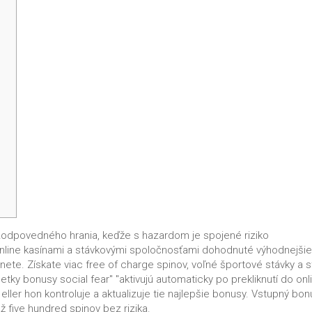
odpovedného hrania, keďže s hazardom je spojené riziko
nline kasínami a stávkovými spoločnosťami dohodnuté výhodnejšie
ete. Získate viac free of charge spinov, voľné športové stávky a s
tky bonusy social fear" "aktivujú automaticky po prekliknutí do onl
ler hon kontroluje a aktualizuje tie najlepšie bonusy. Vstupný bon
ž five hundred spinov bez rizika.