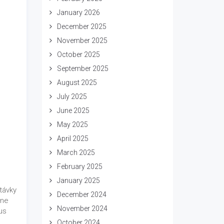
January 2026
December 2025
November 2025
October 2025
September 2025
August 2025
July 2025
June 2025
May 2025
April 2025
March 2025
February 2025
January 2025
távky
December 2024
ine
November 2024
us
October 2024