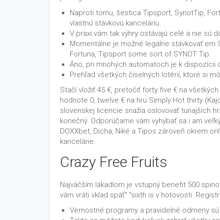
Naproti tomu, šestica Tipsport, SynotTip, Fo
vlastnú stávkovú kanceláriu.
V praxi vám tak výhry ostávajú celé a nie sú
Momentálne je možné legálne stávkovať em S
Fortuna, Tipsport some sort of SYNOT Tip.
Áno, pri mnohých automatoch je k dispozícii
Prehľad všetkých číselných lotérií, ktoré si m
Stačí vložiť 45 €, pretočiť forty five € na všetk
hodnote 0, twelve € na hru Simply Hot thirty (Kaj
slovenskej licencie snažia oslovovať tunajších h
konečný. Odporúčame vám vyhýbať sa i am veľkým
DOXXbet, Dicha, Niké a Tipos zároveň okrem onli
kancelárie.
Crazy Free Fruits
Najväčším lákadlom je vstupný benefit 500 spinov
vám vráti vklad späť" "sixth is v hotovosti. Reg
Vernostné programy a pravidelné odmeny sú p