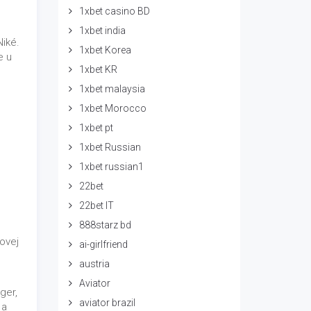
1xbet casino BD
1xbet india
Niké.
1xbet Korea
e u
1xbet KR
1xbet malaysia
1xbet Morocco
1xbet pt
1xbet Russian
1xbet russian1
22bet
22bet IT
888starz bd
ovej
ai-girlfriend
austria
Aviator
ger,
aviator brazil
 a