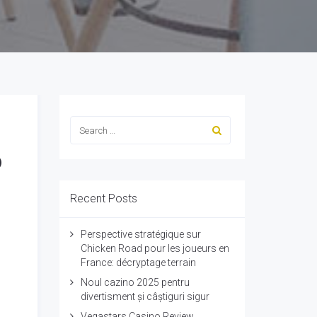
️
Recent Posts
Perspective stratégique sur
Chicken Road pour les joueurs en
France: décryptage terrain
Noul cazino 2025 pentru
divertisment și câștiguri sigur
Vegastars Casino Review