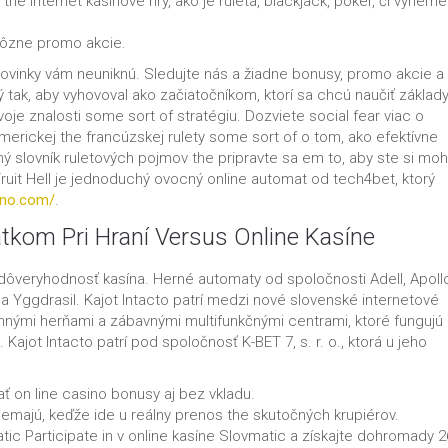
e internet kasínové hry, ako je ruleta, blackjack, poker, či výherné
 rôzne promo akcie.
novinky vám neuniknú. Sledujte nás a žiadne bonusy, promo akcie a
 tak, aby vyhovoval ako začiatočníkom, ktorí sa chcú naučiť základy
voje znalosti some sort of stratégiu. Dozviete social fear viac o
merickej the francúzskej rulety some sort of o tom, ako efektívne
ý slovník ruletových pojmov the pripravte sa em to, aby ste si mohli
it Hell je jednoduchý ovocný online automat od tech4bet, ktorý
sino.com/
.
kom Pri Hraní Versus Online Kasíne
ôveryhodnosť kasína. Herné automaty od spoločnosti Adell, Apoll
 Yggdrasil. Kajot Intacto patrí medzi nové slovenské internetové
nými herňami a zábavnými multifunkčnými centrami, ktoré fungujú
ajot Intacto patrí pod spoločnosť K-BET 7, s. r. o., ktorá u jeho
ť on line casino bonusy aj bez vkladu.
nemajú, keďže ide u reálny prenos the skutočných krupiérov.
ic Participate in v online kasíne Slovmatic a získajte dohromady 