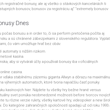
ch registračné bonusy, ale aj všetko o stávkových kanceláriách ti
stupných bonusov, bonusov za registráciu aj" "extremely bonusov
Bonusy Dnes
u počas bonusu a in order to, či sa perform pretočenia počíta aj
ensku a sú chránené zábezpekami z slovenského regulátora. Vyplat
ciami, čo vám umožňuje hrať bez obáv.
é automaty s nižším rizikom.
rnetové kasína.
 aby si vytvárali účty a používali bonusy iba v oficiálnych
online casina.
etor vďaka stabilnému zázemiu giganta Allwyn a dôrazu na maximálnu
a výherných automatoch, ktoré tvoria najväčšiu časť ponuky.
uku kasínových hier. Nájdete tu všetky hry bežne hrané versus
irtuálny svet ponúka neobmedzené možnosti before tvorcov novýc
ete tu rôzne verzie rulety, všetky kartové hry, videopoker a new širo
 Do kategórie zahraničných spoločností spadajú už od roku 1993 a