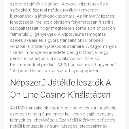
szerencsejáték világában. A gyors kifizetések és a
széleskörű fizetési módok további kényelmet
biztosítanak a játékosok számára. Az innovatív fizetési
lehetőségek mellett a platform folyamatosan frissíti a
szolgáltatásait, hogy megfeleljen some sort of piacon
felmerülő új igényeknek. A kriptovaluta támogatás
széles skálája és a gyors tranzakciók különösen
vonzóak a modern játékosok számára. A hagyományos
fizetési módszerek jelenléte pedig biztosítja, hogy
senki ne maradjon ki a szórakozásból. Az első
befizetéseddel például 200% bónuszt és 50 ingyenes"
"pörgetést kapsz a kiválasztott nyerőgépeken.
Népszerű Játékfejlesztők A
On Line Casino Kínálatában
Az USD tranzakciók esetében nincsenek korlátozások,
azonban mindig figyelembe kell vennie saját pénzügyi
igényeit és lehetőségeit. Ezen felül időnként befizetés
nélküli bónuszt is kínálunk hűséges játékosainknak.