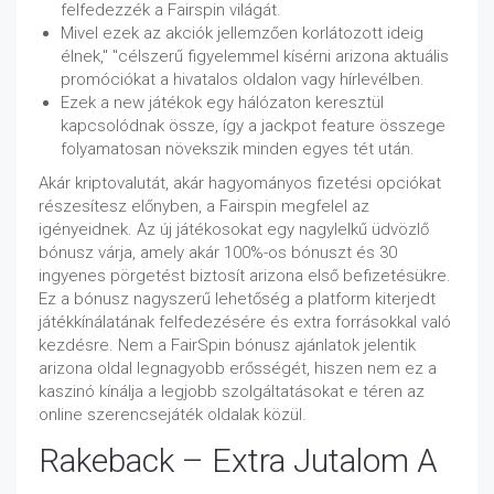
felfedezzék a Fairspin világát.
Mivel ezek az akciók jellemzően korlátozott ideig
élnek," "célszerű figyelemmel kísérni arizona aktuális
promóciókat a hivatalos oldalon vagy hírlevélben.
Ezek a new játékok egy hálózaton keresztül
kapcsolódnak össze, így a jackpot feature összege
folyamatosan növekszik minden egyes tét után.
Akár kriptovalutát, akár hagyományos fizetési opciókat
részesítesz előnyben, a Fairspin megfelel az
igényeidnek. Az új játékosokat egy nagylelkű üdvözlő
bónusz várja, amely akár 100%-os bónuszt és 30
ingyenes pörgetést biztosít arizona első befizetésükre.
Ez a bónusz nagyszerű lehetőség a platform kiterjedt
játékkínálatának felfedezésére és extra forrásokkal való
kezdésre. Nem a FairSpin bónusz ajánlatok jelentik
arizona oldal legnagyobb erősségét, hiszen nem ez a
kaszinó kínálja a legjobb szolgáltatásokat e téren az
online szerencsejáték oldalak közül.
Rakeback – Extra Jutalom A