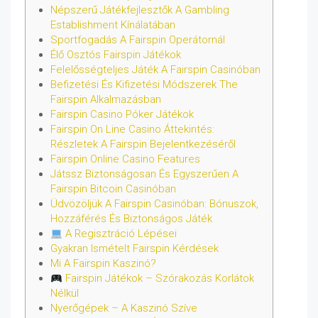
Népszerű Játékfejlesztők A Gambling
Establishment Kínálatában
Sportfogadás A Fairspin Operátornál
Élő Osztós Fairspin Játékok
Felelősségteljes Játék A Fairspin Casinóban
Befizetési És Kifizetési Módszerek The
Fairspin Alkalmazásban
Fairspin Casino Póker Játékok
Fairspin On Line Casino Áttekintés:
Részletek A Fairspin Bejelentkezéséről
Fairspin Online Casino Features
Játssz Biztonságosan És Egyszerűen A
Fairspin Bitcoin Casinóban
Üdvözöljük A Fairspin Casinóban: Bónuszok,
Hozzáférés És Biztonságos Játék
A Regisztráció Lépései
Gyakran Ismételt Fairspin Kérdések
Mi A Fairspin Kaszinó?
Fairspin Játékok – Szórakozás Korlátok
Nélkül
Nyerőgépek – A Kaszinó Szíve