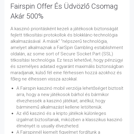
Fairspin Offer És Üdvözlő Csomag
Akár 500%
A kaszinó prioritásként kezeli a játékosok biztonságát
fejlett titkosítási protokollok és blokklánc-technológia
alkalmazásával. A másik" "népszerű technológia,
amelyet alkalmaznak a FairSpin Gambling establishment
oldalán, az some sort of Secure Socket Part (SSL)
titkosítási technológia. Ez teszi lehetővé, hogy pénzügyi
és személyes adataid egyaránt maximális biztonságban
maradjanak, külső fél eine férhessen hozzá azokhoz és
főleg ne élhessen vissza azokkal.
A Fairspin kaszinó mobil verziója lehetőséget biztosít
arra, hogy a new játékosok bárhol és bármikor
élvezhessék a kaszinó játékait, anélkül, hogy
bárminemű alkalmazást kellene letölteniük.
Az élő kaszinó és a kripto játékok különleges
izgalmat biztosítanak, miközben a klasszikus kaszinó
élményét is usually élvezheted.
A Fairspinnél kiemelt figyelmet fordítunk a