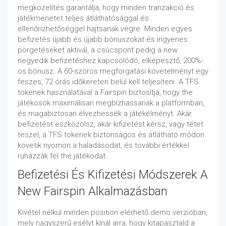
megközelítés garantálja, hogy minden tranzakció és
játékmenetet teljes átláthatósággal és
ellenőrizhetőséggel hajtsanak végre. Minden egyes
befizetés újabb és újabb bónuszokat és ingyenes
pörgetéseket aktivál, a csúcspont pedig a new
negyedik befizetéshez kapcsolódó, elképesztő, 200%-
os bónusz. A 60-szoros megforgatási követelményt egy
feszes, 72 órás időkereten belül kell teljesíteni. A TFS
tokenek használatával a Fairspin biztosítja, hogy the
játékosok maximálisan megbízhassanak a platformban,
és magabiztosan élvezhessék a játékélményt. Akár
befizetést eszközölsz, akár kifizetést kérsz, vagy tétet
teszel, a TFS tokenek biztonságos és átlátható módon
követik nyomon a haladásodat, és további értékkel
ruházzák fel the játékodat.
Befizetési És Kifizetési Módszerek A
New Fairspin Alkalmazásban
Kivétel nélkül minden position elérhető demo verzióban,
mely nagyszerű esélyt kínál arra, hogy kitapasztald a