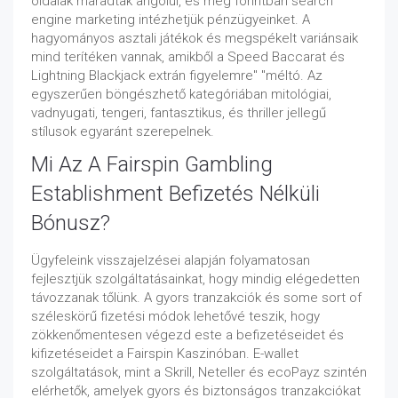
oldalak maradtak angolul, és még forintban search
engine marketing intézhetjük pénzügyeinket. A
hagyományos asztali játékok és megspékelt variánsaik
mind terítéken vannak, amikből a Speed Baccarat és
Lightning Blackjack extrán figyelemre" "méltó. Az
egyszerűen böngészhető kategóriában mitológiai,
vadnyugati, tengeri, fantasztikus, és thriller jellegű
stílusok egyaránt szerepelnek.
Mi Az A Fairspin Gambling
Establishment Befizetés Nélküli
Bónusz?
Ügyfeleink visszajelzései alapján folyamatosan
fejlesztjük szolgáltatásainkat, hogy mindig elégedetten
távozzanak tőlünk. A gyors tranzakciók és some sort of
széleskörű fizetési módok lehetővé teszik, hogy
zökkenőmentesen végezd este a befizetéseidet és
kifizetéseidet a Fairspin Kaszinóban. E-wallet
szolgáltatások, mint a Skrill, Neteller és ecoPayz szintén
elérhetők, amelyek gyors és biztonságos tranzakciókat