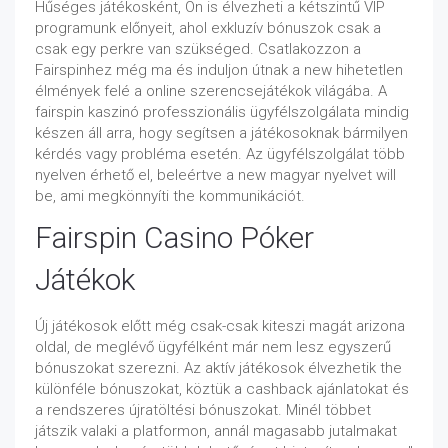
Hűséges játékosként, Ön is élvezheti a kétszintű VIP
programunk előnyeit, ahol exkluzív bónuszok csak a
csak egy perkre van szükséged. Csatlakozzon a
Fairspinhez még ma és induljon útnak a new hihetetlen
élmények felé a online szerencsejátékok világába. A
fairspin kaszinó professzionális ügyfélszolgálata mindig
készen áll arra, hogy segítsen a játékosoknak bármilyen
kérdés vagy probléma esetén. Az ügyfélszolgálat több
nyelven érhető el, beleértve a new magyar nyelvet will
be, ami megkönnyíti the kommunikációt.
Fairspin Casino Póker
Játékok
Új játékosok előtt még csak-csak kiteszi magát arizona
oldal, de meglévő ügyfélként már nem lesz egyszerű
bónuszokat szerezni. Az aktív játékosok élvezhetik the
különféle bónuszokat, köztük a cashback ajánlatokat és
a rendszeres újratöltési bónuszokat. Minél többet
játszik valaki a platformon, annál magasabb jutalmakat