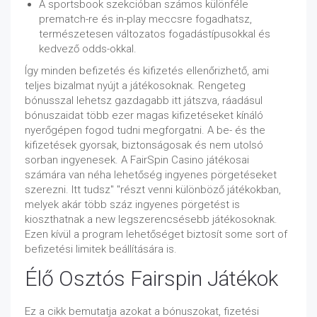
A sportsbook szekcióban számos különféle
prematch-re és in-play meccsre fogadhatsz,
természetesen változatos fogadástípusokkal és
kedvező odds-okkal.
Így minden befizetés és kifizetés ellenőrizhető, ami
teljes bizalmat nyújt a játékosoknak. Rengeteg
bónusszal lehetsz gazdagabb itt játszva, ráadásul
bónuszaidat több ezer magas kifizetéseket kínáló
nyerőgépen fogod tudni megforgatni. A be- és the
kifizetések gyorsak, biztonságosak és nem utolsó
sorban ingyenesek. A FairSpin Casino játékosai
számára van néha lehetőség ingyenes pörgetéseket
szerezni. Itt tudsz" "részt venni különböző játékokban,
melyek akár több száz ingyenes pörgetést is
kioszthatnak a new legszerencsésebb játékosoknak.
Ezen kívül a program lehetőséget biztosít some sort of
befizetési limitek beállítására is.
Élő Osztós Fairspin Játékok
Ez a cikk bemutatja azokat a bónuszokat, fizetési