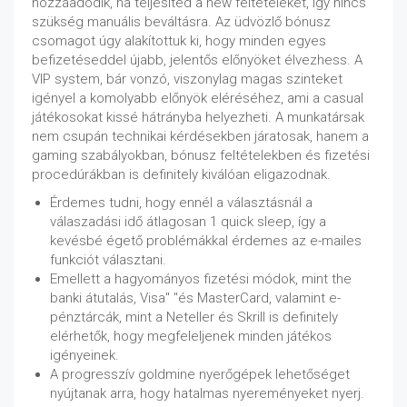
hozzáadódik, ha teljesíted a new feltételeket, így nincs
szükség manuális beváltásra. Az üdvözlő bónusz
csomagot úgy alakítottuk ki, hogy minden egyes
befizetéseddel újabb, jelentős előnyöket élvezhess. A
VIP system, bár vonzó, viszonylag magas szinteket
igényel a komolyabb előnyök eléréséhez, ami a casual
játékosokat kissé hátrányba helyezheti. A munkatársak
nem csupán technikai kérdésekben járatosak, hanem a
gaming szabályokban, bónusz feltételekben és fizetési
procedúrákban is definitely kiválóan eligazodnak.
Érdemes tudni, hogy ennél a választásnál a
válaszadási idő átlagosan 1 quick sleep, így a
kevésbé égető problémákkal érdemes az e-mailes
funkciót választani.
Emellett a hagyományos fizetési módok, mint the
banki átutalás, Visa" "és MasterCard, valamint e-
pénztárcák, mint a Neteller és Skrill is definitely
elérhetők, hogy megfeleljenek minden játékos
igényeinek.
A progresszív goldmine nyerőgépek lehetőséget
nyújtanak arra, hogy hatalmas nyereményeket nyerj.