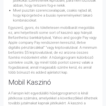
játékokat szeretnének kipróbálni, para nem biztosak
abban, hogy tetszeni fog-e nekik.
Mivel pusztán szerencsealapúak, csakis rajtad áll,
hogy kipörgeted-e a busás nyereményeket takaró
kombinációkat.
Egyszerű, gyors, és tökéletesen mobilbarát megoldás
ez, ami helyettesíti some sort of kaszinó app hiányát.
Befizethetsz bankkártyával, Yahoo and google Pay vagy
Apple company Pay rendszeren keresztül, illetve
digitális pénztárcákkal" "vagy kriptovalutával. A minimum
befizetés $5 kriptovalutával, de ez arizona összes
fizetési módonként eltér. A hűségprogram különböző
szintekre oszlik, így minél több pontot szerez valaki a
fogadásaival, annál magasabb szintre kerül, és annál
több bónuszt és added ajánlatot kap.
Mobil Kaszinó
A Fairspin két egyedülálló hűségprogramot is kínál
játékosai számára, amelyekkel a következőkkel élhetnek
további jutalmakat kapnak játékukért. A kaszinó a