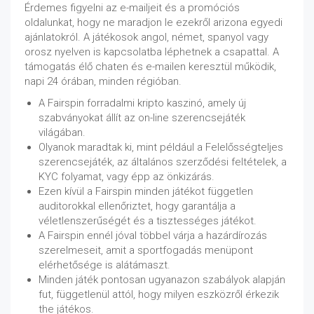
Érdemes figyelni az e-mailjeit és a promóciós
oldalunkat, hogy ne maradjon le ezekről arizona egyedi
ajánlatokról. A játékosok angol, német, spanyol vagy
orosz nyelven is kapcsolatba léphetnek a csapattal. A
támogatás élő chaten és e-mailen keresztül működik,
napi 24 órában, minden régióban.
A Fairspin forradalmi kripto kaszinó, amely új
szabványokat állít az on-line szerencsejáték
világában.
Olyanok maradtak ki, mint például a Felelősségteljes
szerencsejáték, az általános szerződési feltételek, a
KYC folyamat, vagy épp az önkizárás.
Ezen kívül a Fairspin minden játékot független
auditorokkal ellenőriztet, hogy garantálja a
véletlenszerűségét és a tisztességes játékot.
A Fairspin ennél jóval többel várja a hazárdírozás
szerelmeseit, amit a sportfogadás menüpont
elérhetősége is alátámaszt.
Minden játék pontosan ugyanazon szabályok alapján
fut, függetlenül attól, hogy milyen eszközről érkezik
the játékos.