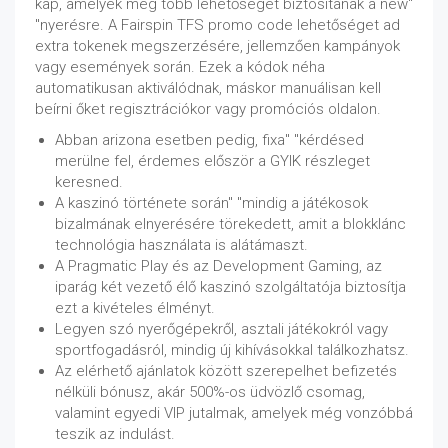
kap, amelyek még több lehetőséget biztosítanak a new"
"nyerésre. A Fairspin TFS promo code lehetőséget ad
extra tokenek megszerzésére, jellemzően kampányok
vagy események során. Ezek a kódok néha
automatikusan aktiválódnak, máskor manuálisan kell
beírni őket regisztrációkor vagy promóciós oldalon.
Abban arizona esetben pedig, fixa" "kérdésed
merülne fel, érdemes először a GYIK részleget
keresned.
A kaszinó története során" "mindig a játékosok
bizalmának elnyerésére törekedett, amit a blokklánc
technológia használata is alátámaszt.
A Pragmatic Play és az Development Gaming, az
iparág két vezető élő kaszinó szolgáltatója biztosítja
ezt a kivételes élményt.
Legyen szó nyerőgépekről, asztali játékokról vagy
sportfogadásról, mindig új kihívásokkal találkozhatsz.
Az elérhető ajánlatok között szerepelhet befizetés
nélküli bónusz, akár 500%-os üdvözlő csomag,
valamint egyedi VIP jutalmak, amelyek még vonzóbbá
teszik az indulást.