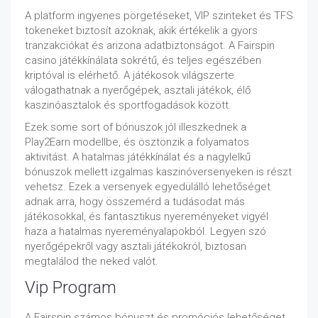
A platform ingyenes pörgetéseket, VIP szinteket és TFS
tokeneket biztosít azoknak, akik értékelik a gyors
tranzakciókat és arizona adatbiztonságot. A Fairspin
casino játékkínálata sokrétű, és teljes egészében
kriptóval is elérhető. A játékosok világszerte
válogathatnak a nyerőgépek, asztali játékok, élő
kaszinóasztalok és sportfogadások között.
Ezek some sort of bónuszok jól illeszkednek a
Play2Earn modellbe, és ösztönzik a folyamatos
aktivitást. A hatalmas játékkínálat és a nagylelkű
bónuszok mellett izgalmas kaszinóversenyeken is részt
vehetsz. Ezek a versenyek egyedülálló lehetőséget
adnak arra, hogy összemérd a tudásodat más
játékosokkal, és fantasztikus nyereményeket vigyél
haza a hatalmas nyereményalapokból. Legyen szó
nyerőgépekről vagy asztali játékokról, biztosan
megtalálod the neked valót.
Vip Program
A Fairspin számos bónuszt és promóciós lehetőséget