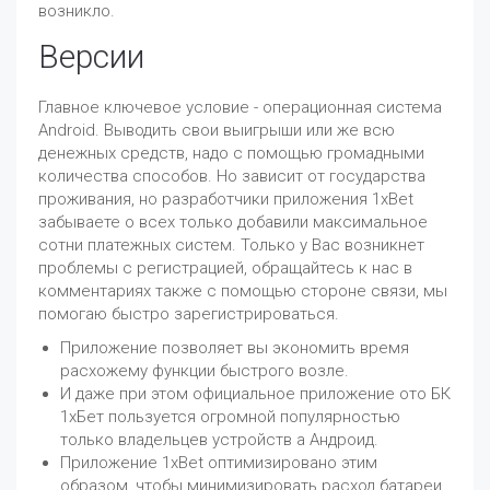
возникло.
Версии
Главное ключевое условие - операционная система
Android. Выводить свои выигрыши или же всю
денежных средств, надо с помощью громадными
количества способов. Но зависит от государства
проживания, но разработчики приложения 1xBet
забываете о всех только добавили максимальное
сотни платежных систем. Только у Вас возникнет
проблемы с регистрацией, обращайтесь к нас в
комментариях также с помощью стороне связи, мы
помогаю быстро зарегистрироваться.
Приложение позволяет вы экономить время
расхожему функции быстрого возле.
И даже при этом официальное приложение ото БК
1хБет пользуется огромной популярностью
только владельцев устройств а Андроид.
Приложение 1xBet оптимизировано этим
образом, чтобы минимизировать расход батареи.