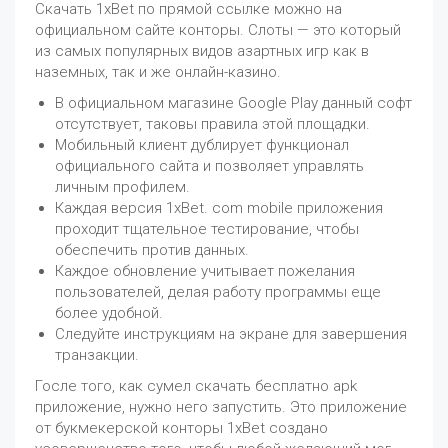
Скачать 1xBet по прямой ссылке можно на
официальном сайте конторы. Слоты — это который
из самых популярных видов азартных игр как в
наземных, так и же онлайн-казино.
В официальном магазине Google Play данный софт
отсутствует, таковы правила этой площадки.
Мобильный клиент дублирует функционал
официального сайта и позволяет управлять
личным профилем.
Каждая версия 1xBet. com mobile приложения
проходит тщательное тестирование, чтобы
обеспечить против данных.
Каждое обновление учитывает пожелания
пользователей, делая работу программы еще
более удобной.
Следуйте инструкциям на экране для завершения
транзакции.
Госле того, как сумел скачать бесплатно apk
приложение, нужно него запустить. Это приложение
от букмекерской конторы 1xBet создано