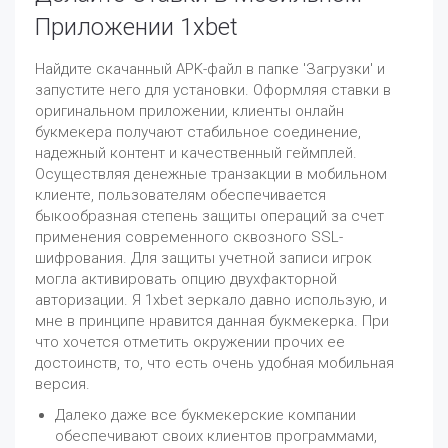
Приложении 1xbet
Найдите скачанный APK-файл в папке 'Загрузки' и
запустите него для установки. Оформляя ставки в
оригинальном приложении, клиенты онлайн
букмекера получают стабильное соединение,
надежный контент и качественный геймплей.
Осуществляя денежные транзакции в мобильном
клиенте, пользователям обеспечивается
быкообразная степень защиты операций за счет
применения современного сквозного SSL-
шифрования. Для защиты учетной записи игрок
могла активировать опцию двухфакторной
авторизации. Я 1xbet зеркало давно использую, и
мне в принципе нравится данная букмекерка. При
что хочется отметить окружении прочих ее
достоинств, то, что есть очень удобная мобильная
версия.
Далеко даже все букмекерские компании
обеспечивают своих клиентов программами,