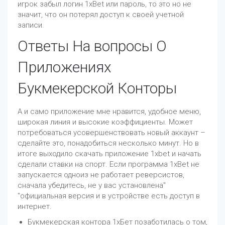
игрок забыл логин 1xBet или пароль, то это но не
значит, что он потерял доступ к своей учетной
записи.
Ответы На вопросы О
Приложениях
Букмекерской Конторы
А и само приложение мне нравится, удобное меню,
широкая линия и высокие коэффициенты. Может
потребоваться усовершенствовать новый аккаунт –
сделайте это, понадобиться несколько минут. Но в
итоге выходило скачать приложение 1xbet и начать
сделали ставки на спорт. Если программа 1xBet не
запускается одноиз не работает реверсистов,
сначала убедитесь, не у вас установлена"
"официальная версия и в устройстве есть доступ в
интернет.
Букмекерская контора 1хБет позаботилась о том,