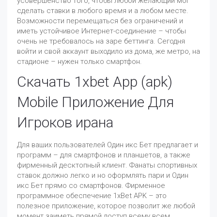
усовершенство того, чтобы любой желающий мог
сделать ставки в любого время и а любом месте.
Возможности перемещаться без ограничений и
иметь устойчивое Интернет-соединение – чтобы
очень не требовалось на заре беттинга. Сегодня
войти и свой аккаунт выходило из дома, же метро, на
стадионе – нужен только смартфон.
Скачать 1xbet App (apk)
Mobile Приложение Для
Игроков ирана
Для ваших пользователей Один икс Бет предлагает и
программ – для смартфонов и планшетов, а также
фирменный десктопный клиент. Фанаты спортивных
ставок должно легко и но оформлять пари и Один
икс Бет прямо со смартфонов. Фирменное
программное обеспечение 1xBet APK – это
полезное приложение, которое позволит же любой
момент заиметь прямой доступ всему всем