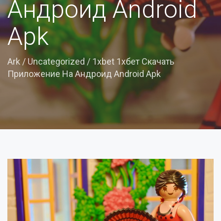
Андроид Android
Apk
Ark
/
Uncategorized
/
1xbet 1хбет Скачать
Приложение На Андроид Android Apk