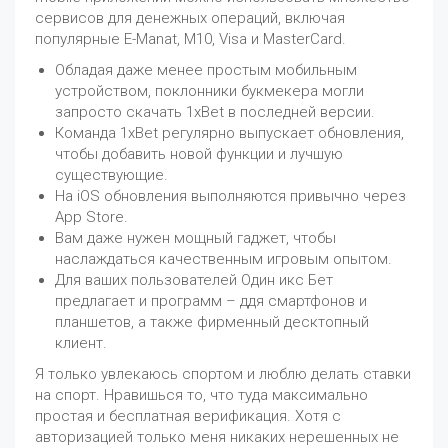
сервисов для денежных операций, включая
популярные E-Manat, M10, Visa и MasterCard.
Обладая даже менее простым мобильным
устройством, поклонники букмекера могли
запросто скачать 1xBet в последней версии.
Команда 1xBet регулярно выпускает обновления,
чтобы добавить новой функции и лучшую
существующие.
На iOS обновления выполняются привычно через
App Store.
Вам даже нужен мощный гаджет, чтобы
наслаждаться качественным игровым опытом.
Для ваших пользователей Один икс Бет
предлагает и программ – ддя смартфонов и
планшетов, а также фирменный десктопный
клиент.
Я только увлекаюсь спортом и люблю делать ставки
на спорт. Нравишься то, что туда максимально
простая и бесплатная верификация. Хотя с
авторизацией только меня никаких нерешенных не