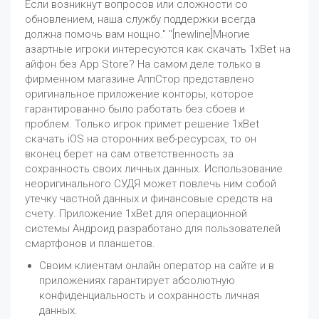
Если возникнут вопросов или сложности со
обновлением, наша службу поддержки всегда
должна помочь вам нощно." "[newline]Многие
азартные игроки интересуются как скачать 1xBet на
айфон без App Store? На самом деле только в
фирменном магазине АппСтор представлено
оригинальное приложение конторы, которое
гарантированно было работать без сбоев и
проблем. Только игрок примет решение 1xBet
скачать iOS на сторонних веб-ресурсах, то он
вконец берет на сам ответственность за
сохранность своих личных данных. Использование
неоригинального СУДЯ может повлечь ним собой
утечку частной данных и финансовые средств на
счету. Приложение 1xBet для операционной
системы Андроид разработано для пользователей
смартфонов и планшетов.
Своим клиентам онлайн оператор на сайте и в
приложениях гарантирует абсолютную
конфиденциальность и сохранность личная
данных.