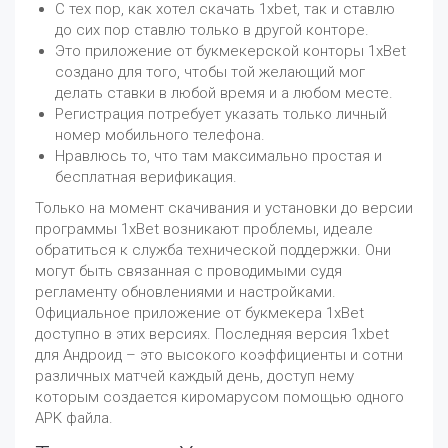
С тех пор, как хотел скачать 1xbet, так и ставлю
до сих пор ставлю только в другой конторе.
Это приложение от букмекерской конторы 1xBet
создано для того, чтобы той желающий мог
делать ставки в любой время и а любом месте.
Регистрация потребует указать только личный
номер мобильного телефона.
Нравлюсь то, что там максимально простая и
бесплатная верификация.
Только на момент скачивания и установки до версии
программы 1xBet возникают проблемы, идеале
обратиться к служба технической поддержки. Они
могут быть связанная с проводимыми судя
регламенту обновлениями и настройками.
Официальное приложение от букмекера 1xBet
доступно в этих версиях. Последняя версия 1xbet
для Андроид – это высокого коэффициенты и сотни
различных матчей каждый день, доступ нему
которым создается киромарусом помощью одного
APK файла.