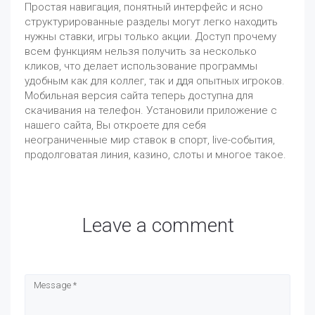
Простая навигация, понятный интерфейс и ясно
структурированные разделы могут легко находить
нужны ставки, игры только акции. Доступ прочему
всем функциям нельзя получить за несколько
кликов, что делает использование программы
удобным как для коллег, так и ддя опытных игроков.
Мобильная версия сайта теперь доступна для
скачивания на телефон. Установили приложение с
нашего сайта, Вы откроете для себя
неограниченные мир ставок в спорт, live-события,
продолговатая линия, казино, слоты и многое такое.
Leave a comment