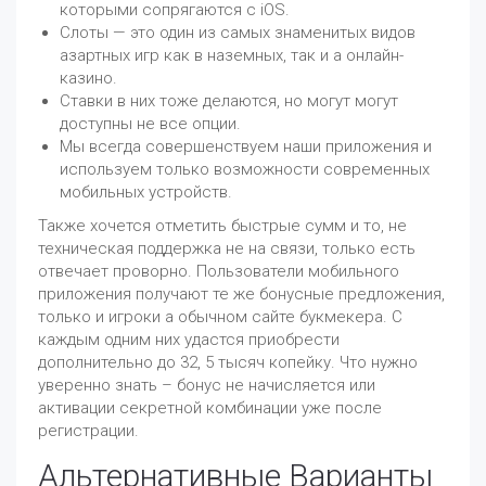
которыми сопрягаются с iOS.
Слоты — это один из самых знаменитых видов
азартных игр как в наземных, так и а онлайн-
казино.
Ставки в них тоже делаются, но могут могут
доступны не все опции.
Мы всегда совершенствуем наши приложения и
используем только возможности современных
мобильных устройств.
Также хочется отметить быстрые сумм и то, не
техническая поддержка не на связи, только есть
отвечает проворно. Пользователи мобильного
приложения получают те же бонусные предложения,
только и игроки а обычном сайте букмекера. С
каждым одним них удастся приобрести
дополнительно до 32, 5 тысяч копейку. Что нужно
уверенно знать – бонус не начисляется или
активации секретной комбинации уже после
регистрации.
Альтернативные Варианты