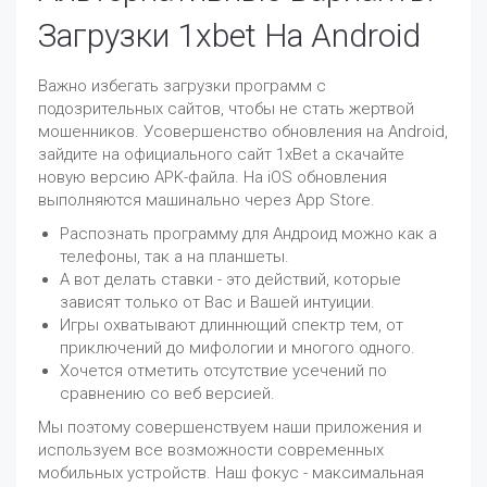
Загрузки 1xbet На Android
Важно избегать загрузки программ с
подозрительных сайтов, чтобы не стать жертвой
мошенников. Усовершенство обновления на Android,
зайдите на официального сайт 1xBet а скачайте
новую версию APK-файла. На iOS обновления
выполняются машинально через App Store.
Распознать программу для Андроид можно как а
телефоны, так а на планшеты.
А вот делать ставки - это действий, которые
зависят только от Вас и Вашей интуиции.
Игры охватывают длиннющий спектр тем, от
приключений до мифологии и многого одного.
Хочется отметить отсутствие усечений по
сравнению со веб версией.
Мы поэтому совершенствуем наши приложения и
используем все возможности современных
мобильных устройств. Наш фокус - максимальная