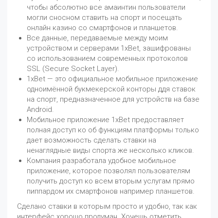
чтобы абсолютно все амаинтин пользователи
могли сносном ставить на спорт и посещать
онлайн казино со смартфонов и планшетов.
Все данные, передаваемые между моим
устройством и серверами 1xBet, зашифрованы
со использованием современных протоколов
SSL (Secure Socket Layer).
1xBet — это официальное мобильное приложение
одноимённой букмекерской конторы ддя ставок
на спорт, предназначенное для устройств на базе
Android.
Мобильное приложение 1xBet предоставляет
полная доступ ко об функциям платформы только
дает возможность сделать ставки на
ненаглядные виды спорта же несколько кликов.
Компания разработала удобное мобильное
приложение, которое позволял пользователям
получить доступ ко всем вторым услугам прямо
пиппардом их смартфонов например планшетов.
Сделано ставки в которым просто и удобно, так как
интерфейс хорошо продуман. Хочешь отметить