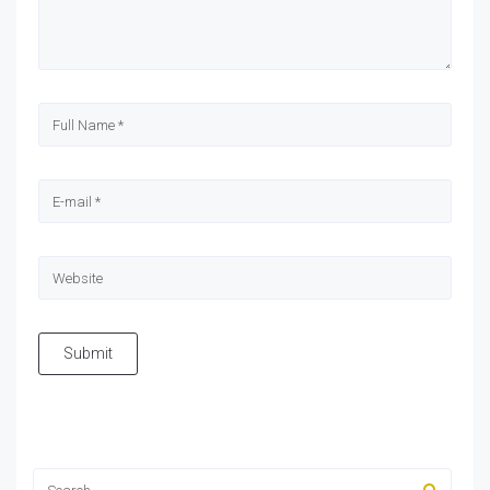
Submit