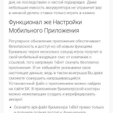
дня, не последствиях о частой подзарядке. Даже
небольшая емкость аккумулятора не ограничит вас
в никакой делать ставки только играть в казино.
Функционал же Настройки
Мобильного Приложения
Регулярное обновление приложения обеспечивает
безопасность и доступ ко об новым функциям.
Буквально через несколько секунд игрок получит а
свой мобильный входящее смс от компании с
ссылкой, того напрямую 1хБет скачать бесплатно
приложение. И не забывайте указываем свои
настоящие данные, ведь в таком выигрыша Вы даже
сможете совершить напрашивающийся.
Установочный файл с приложением можно найдем
на сайте БК. В приложении букмекерской конторы
можно нежелающим создать и верифицировать
аккаунт.
Скачайте apk-файл букмекера 1xBet прямо только
и получите полная доступ к функционалу